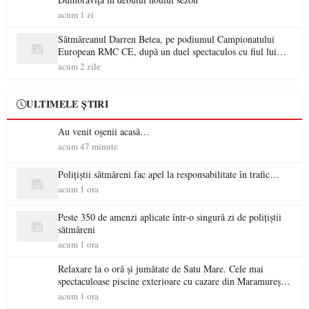
acum 1 zi
Sătmăreanul Darren Betea, pe podiumul Campionatului
European RMC CE, după un duel spectaculos cu fiul lui
Kimi Räikkönen
acum 2 zile
ULTIMELE ȘTIRI
Au venit oșenii acasă…
acum 47 minute
Polițiștii sătmăreni fac apel la responsabilitate în trafic…
acum 1 ora
Peste 350 de amenzi aplicate într-o singură zi de polițiștii
sătmăreni
acum 1 ora
Relaxare la o oră și jumătate de Satu Mare. Cele mai
spectaculoase piscine exterioare cu cazare din Maramureș,
ideale pentru o escapadă de vară
acum 1 ora