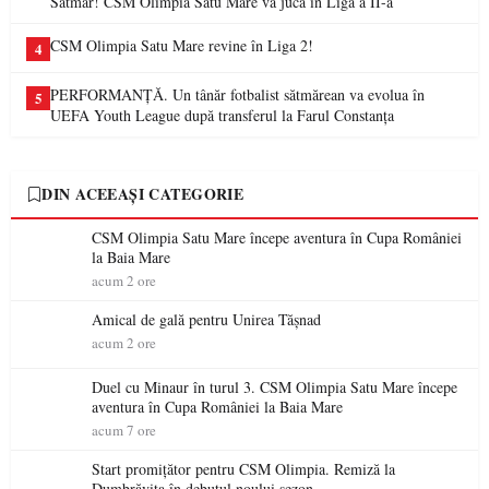
Sătmar! CSM Olimpia Satu Mare va juca în Liga a II-a
CSM Olimpia Satu Mare revine în Liga 2!
4
PERFORMANȚĂ. Un tânăr fotbalist sătmărean va evolua în
5
UEFA Youth League după transferul la Farul Constanța
DIN ACEEAȘI CATEGORIE
CSM Olimpia Satu Mare începe aventura în Cupa României
la Baia Mare
acum 2 ore
Amical de gală pentru Unirea Tășnad
acum 2 ore
Duel cu Minaur în turul 3. CSM Olimpia Satu Mare începe
aventura în Cupa României la Baia Mare
acum 7 ore
Start promițător pentru CSM Olimpia. Remiză la
Dumbrăvița în debutul noului sezon