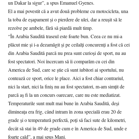
un Dakar la sigur”, a spus Emanuel Gyenes.
El a mai povestit că a avut două probleme cu motocicleta, una
la toba de eşapament şi o pierdere de ulei, dar a reuşit să le
rezolve pe ambele, fără să piardă mult timp.
“În Arabia Saudită traseul este foarte bun. Ceea ce nu mi-a
plăcut mie şi i-a dezamăgit şi pe ceilalţi concurenţi a fost că cei
din Arabia Saudită parcă nu prea sunt curioşi de sport, nu au
fost spectatori. Noi încercam să îi comparăm cu cei din
America de Sud, care se ştie că sunt iubitori ai sportului, nu
contează ce sport, orice le place. Aici a fost chiar contrariul,
nici la start, nici la finiş nu au fost spectatori, m-am simţit de
parcă aş fi la un concurs oarecare, care nu este mediatizat.
Temperaturile sunt mult mai bune în Arabia Saudită, deşi
dimineaţa era frig, când intram în zona specială erau 20 de
grade şi o temperatură perfectă, poţi să faci sute de kilometri,
decât să stai în 49 de grade cum e în America de Sud, unde e
foarte cald”, a mai spus Mani.