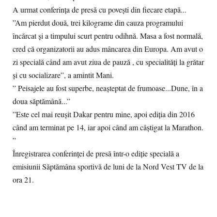
A urmat conferința de presă cu povești din fiecare etapă...
”Am pierdut două, trei kilograme din cauza programului
încărcat și a timpului scurt pentru odihnă. Masa a fost normală,
cred că organizatorii au adus mâncarea din Europa. Am avut o
zi specială când am avut ziua de pauză , cu specialități la grătar
și cu socializare”, a amintit Mani.
” Peisajele au fost superbe, neașteptat de frumoase...Dune, în a
doua săptămână...”
”Este cel mai reușit Dakar pentru mine, apoi ediția din 2016
când am terminat pe 14, iar apoi când am câștigat la Marathon.
”
Înregistrarea conferinței de presă într-o ediție specială a
emisiunii Săptămâna sportivă de luni de la Nord Vest TV de la
ora 21.