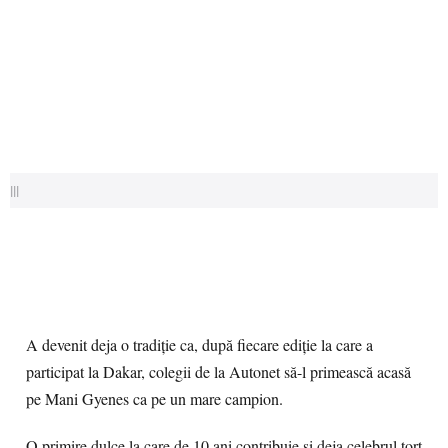
|||
A devenit deja o tradiție ca, după fiecare ediție la care a
participat la Dakar, colegii de la Autonet să-l primească acasă
pe Mani Gyenes ca pe un mare campion.
O primire dulce la care de 10 ani contribuie și deja celebrul tort