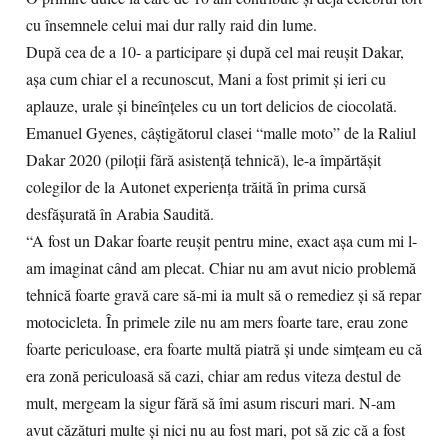
cu însemnele celui mai dur rally raid din lume.
După cea de a 10- a participare și după cel mai reușit Dakar,
așa cum chiar el a recunoscut, Mani a fost primit și ieri cu
aplauze, urale și bineînțeles cu un tort delicios de ciocolată.
Emanuel Gyenes, câştigătorul clasei “malle moto” de la Raliul
Dakar 2020 (piloţii fără asistenţă tehnică), le-a împărtășit
colegilor de la Autonet experiența trăită în prima cursă
desfășurată în Arabia Saudită.
“A fost un Dakar foarte reuşit pentru mine, exact aşa cum mi l-
am imaginat când am plecat. Chiar nu am avut nicio problemă
tehnică foarte gravă care să-mi ia mult să o remediez şi să repar
motocicleta. În primele zile nu am mers foarte tare, erau zone
foarte periculoase, era foarte multă piatră şi unde simţeam eu că
era zonă periculoasă să cazi, chiar am redus viteza destul de
mult, mergeam la sigur fără să îmi asum riscuri mari. N-am
avut căzături multe şi nici nu au fost mari, pot să zic că a fost