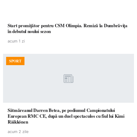
Start promițător pentru CSM Olimpia. Remiză la Dumbrăvița
în debutul noului sezon
acum 1 zi
SPORT
Sătmăreanul Darren Betea, pe podiumul Campionatului
European RMC CE, după un duel spectaculos cu fiul lui Kimi
Räikkönen
acum 2 zile