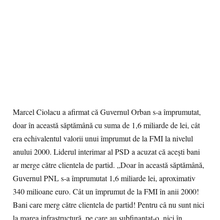
Marcel Ciolacu a afirmat că Guvernul Orban s-a împrumutat,
doar în această săptămână cu suma de 1,6 miliarde de lei, cât
era echivalentul valorii unui împrumut de la FMI la nivelul
anului 2000. Liderul interimar al PSD a acuzat că acești bani
ar merge către clientela de partid. „Doar în această săptămână,
Guvernul PNL s-a împrumutat 1,6 miliarde lei, aproximativ
340 milioane euro. Cât un împrumut de la FMI în anii 2000!
Bani care merg către clientela de partid! Pentru câ nu sunt nici
la marea infrastructură, pe care au subfinanțat-o, nici în