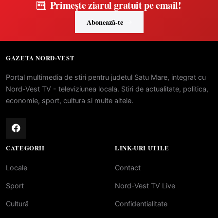
Primește ziarul gratuit pe email!
Abonează-te
GAZETA NORD-VEST
Portal multimedia de stiri pentru judetul Satu Mare, integrat cu
Nord-Vest TV - televiziunea locala. Stiri de actualitate, politica,
economie, sport, cultura si multe altele.
CATEGORII
LINK-URI UTILE
Locale
Contact
Sport
Nord-Vest TV Live
Cultură
Confidentialitate