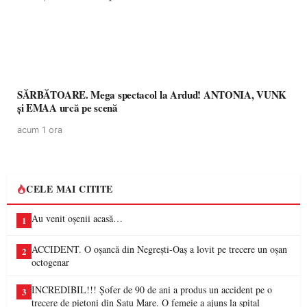
SĂRBĂTOARE. Mega spectacol la Ardud! ANTONIA, VUNK
și EMAA urcă pe scenă
acum 1 ora
CELE MAI CITITE
Au venit oșenii acasă…
1
ACCIDENT. O oșancă din Negrești-Oaș a lovit pe trecere un oșan
2
octogenar
INCREDIBIL!!! Șofer de 90 de ani a produs un accident pe o
3
trecere de pietoni din Satu Mare. O femeie a ajuns la spital