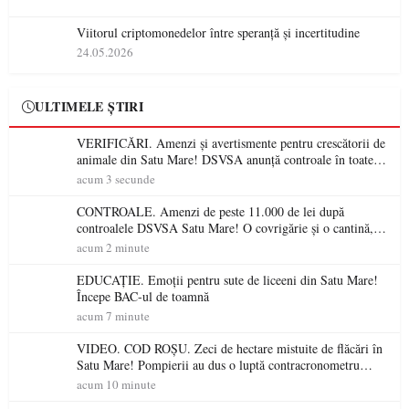
Viitorul criptomonedelor între speranță și incertitudine
24.05.2026
ULTIMELE ȘTIRI
VERIFICĂRI. Amenzi și avertismente pentru crescătorii de
animale din Satu Mare! DSVSA anunță controale în toate
gospodăriile și face apel la respectarea legii
acum 3 secunde
CONTROALE. Amenzi de peste 11.000 de lei după
controalele DSVSA Satu Mare! O covrigărie și o cantină,
sancționate pentru nereguli
acum 2 minute
EDUCAȚIE. Emoții pentru sute de liceeni din Satu Mare!
Începe BAC-ul de toamnă
acum 7 minute
VIDEO. COD ROȘU. Zeci de hectare mistuite de flăcări în
Satu Mare! Pompierii au dus o luptă contracronometru
pentru a salva o pădure de la dezastru
acum 10 minute