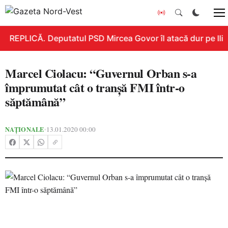
REPLICĂ. Deputatul PSD Mircea Govor îl atacă dur pe Ilie B
Marcel Ciolacu: “Guvernul Orban s-a
împrumutat cât o tranşă FMI într-o
săptămână”
NAȚIONALE
13.01.2020 00:00
•