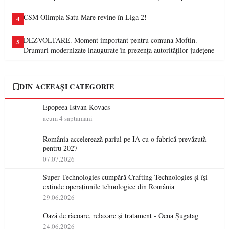
CSM Olimpia Satu Mare revine în Liga 2!
4
DEZVOLTARE. Moment important pentru comuna Moftin.
5
Drumuri modernizate inaugurate în prezența autorităților județene
DIN ACEEAȘI CATEGORIE
Epopeea Istvan Kovacs
acum 4 saptamani
România accelerează pariul pe IA cu o fabrică prevăzută
pentru 2027
07.07.2026
Super Technologies cumpără Crafting Technologies și își
extinde operațiunile tehnologice din România
29.06.2026
Oază de răcoare, relaxare și tratament - Ocna Șugatag
24.06.2026