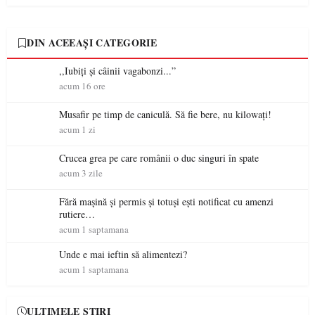
DIN ACEEAȘI CATEGORIE
,,Iubiți și câinii vagabonzi...”
acum 16 ore
Musafir pe timp de caniculă. Să fie bere, nu kilowați!
acum 1 zi
Crucea grea pe care românii o duc singuri în spate
acum 3 zile
Fără mașină și permis și totuși ești notificat cu amenzi
rutiere…
acum 1 saptamana
Unde e mai ieftin să alimentezi?
acum 1 saptamana
ULTIMELE ȘTIRI