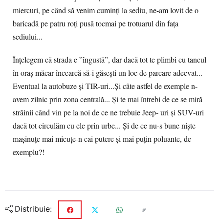
miercuri, pe când să venim cuminți la sediu, ne-am lovit de o
baricadă pe patru roți pusă tocmai pe trotuarul din fața
sediului...
Înțelegem că strada e ”îngustă”, dar dacă tot te plimbi cu tancul
în oraș măcar încearcă să-i găsești un loc de parcare adecvat...
Eventual la autobuze și TIR-uri...Și câte astfel de exemple n-
avem zilnic prin zona centrală... Și te mai întrebi de ce se miră
străinii când vin pe la noi de ce ne trebuie Jeep- uri și SUV-uri
dacă tot circulăm cu ele prin urbe... Și de ce nu-s bune niște
mașinuțe mai micuțe-n cai putere și mai puțin poluante, de
exemplu?!
Distribuie: