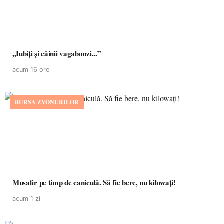
,,Iubiți și câinii vagabonzi...”
acum 16 ore
BURSA ZVONURILOR
Musafir pe timp de caniculă. Să fie bere, nu kilowați!
acum 1 zi