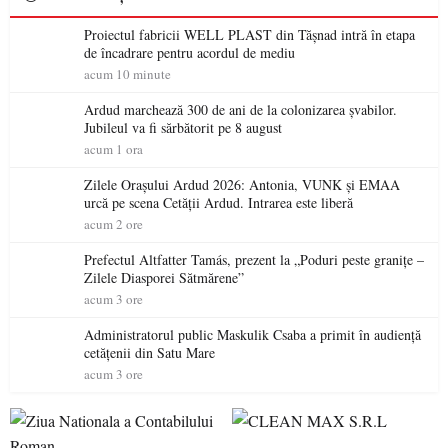
Proiectul fabricii WELL PLAST din Tășnad intră în etapa
de încadrare pentru acordul de mediu
acum 10 minute
Ardud marchează 300 de ani de la colonizarea șvabilor.
Jubileul va fi sărbătorit pe 8 august
acum 1 ora
Zilele Orașului Ardud 2026: Antonia, VUNK și EMAA
urcă pe scena Cetății Ardud. Intrarea este liberă
acum 2 ore
Prefectul Altfatter Tamás, prezent la „Poduri peste granițe –
Zilele Diasporei Sătmărene”
acum 3 ore
Administratorul public Maskulik Csaba a primit în audiență
cetățenii din Satu Mare
acum 3 ore