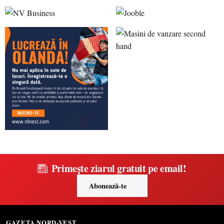
Primește ziarul gratuit pe email!
Abonează-te
GAZETA NORD-VEST