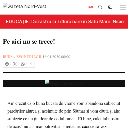
EDUCAȚIE. Dezastru la Titluraziare în Satu Mare. Nicio n
Pe aici nu se trece!
BURSA ZVONURILOR
16.01.2020 00:00
•
Am crezut că o bună bucată de vreme vom abandona subiectul
parcărilor aiurea și nesimțite de prin Sătmar și vom căuta și alte
subiecte ce nu țin doar de codul rutier...Ei bine, calculul nostru
de acasă nu s-a mai potrivit și la redacție, căci ce să vezi,