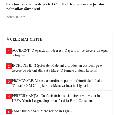
Sancțiuni și amenzi de peste 145.000 de lei, în urma acțiunilor
polițiștilor sătmăreni
acum 16 ore
CELE MAI CITITE
ACCIDENT. O oșancă din Negrești-Oaș a lovit pe trecere un oșan
1
octogenar
INCREDIBIL!!! Șofer de 90 de ani a produs un accident pe o
2
trecere de pietoni din Satu Mare. O femeie a ajuns la spital
PROMOVARE. Veste extraordinară pentru iubitorii de fotbal din
3
Sătmar! CSM Olimpia Satu Mare va juca în Liga a II-a
PERFORMANȚĂ. Un tânăr fotbalist sătmărean va evolua în
4
UEFA Youth League după transferul la Farul Constanța
CSM Olimpia Satu Mare revine în Liga 2!
5