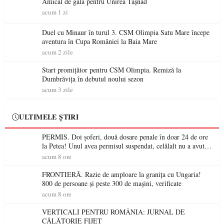
Amical de gală pentru Unirea Tășnad
acum 1 zi
Duel cu Minaur în turul 3. CSM Olimpia Satu Mare începe
aventura în Cupa României la Baia Mare
acum 2 zile
Start promițător pentru CSM Olimpia. Remiză la
Dumbrăvița în debutul noului sezon
acum 3 zile
ULTIMELE ȘTIRI
PERMIS. Doi șoferi, două dosare penale în doar 24 de ore
la Petea! Unul avea permisul suspendat, celălalt nu a avut
niciodată permis
acum 8 ore
FRONTIERĂ. Razie de amploare la granița cu Ungaria!
800 de persoane și peste 300 de mașini, verificate
acum 8 ore
VERTICALI PENTRU ROMÂNIA: JURNAL DE
CĂLĂTORIE FIJET