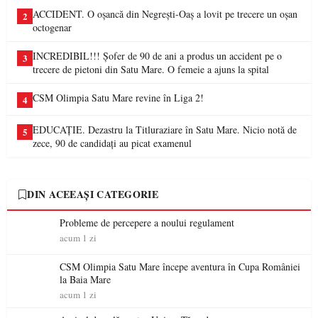
ACCIDENT. O oșancă din Negrești-Oaș a lovit pe trecere un oșan
2
octogenar
INCREDIBIL!!! Șofer de 90 de ani a produs un accident pe o
3
trecere de pietoni din Satu Mare. O femeie a ajuns la spital
CSM Olimpia Satu Mare revine în Liga 2!
4
EDUCAȚIE. Dezastru la Titluraziare în Satu Mare. Nicio notă de
5
zece, 90 de candidați au picat examenul
DIN ACEEAȘI CATEGORIE
Probleme de percepere a noului regulament
acum 1 zi
CSM Olimpia Satu Mare începe aventura în Cupa României
la Baia Mare
acum 1 zi