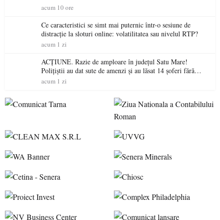
acum 10 ore
Ce caracteristici se simt mai puternic într-o sesiune de
distracție la sloturi online: volatilitatea sau nivelul RTP?
acum 1 zi
ACȚIUNE. Razie de amploare în județul Satu Mare!
Polițiștii au dat sute de amenzi și au lăsat 14 șoferi fără
permis într-o singură zi
acum 1 zi