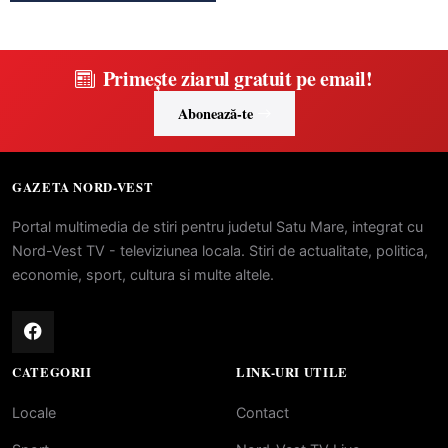
Primește ziarul gratuit pe email!
Abonează-te
GAZETA NORD-VEST
Portal multimedia de stiri pentru judetul Satu Mare, integrat cu
Nord-Vest TV - televiziunea locala. Stiri de actualitate, politica,
economie, sport, cultura si multe altele.
CATEGORII
LINK-URI UTILE
Locale
Contact