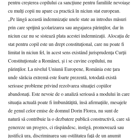
pentru creșterea copilului ca sancțiune pentru familiile nevoiașe
cu mulți copii nu apare ca practică în niciun stat european.
„Pe lângă această indemnizație unele state au introdus măsuri
prin care sprijină școlarizarea sau angajarea părinților, dar în
niciun caz nu se sistează plata acestei indemnizații. Alocația de
stat pentru copil este un drept constituțional, care nu poate fi
limitat în niciun fel, în acest sens existând jurisprudența Curții
Constituționale a Românei, și i se cuvine copilului, nu
părinților. La nivelul Uniunii Europene, România este țara
unde sărăcia extremă este foarte prezentă, totodată există
serioase probleme privind rezolvarea situației copiilor
abandonați. Este nevoie de o analiză serioasă a modului în care
situația actuală poate fi îmbunătățită, însă afirmațiile, mesajele
de genul celor emise de domnul Dorin Florea, nu sunt de
natură să contribuie la o dezbatere publică constructivă, care să
genereze un progres, ci răspândesc, instigă, promovează sau
justifică ura, discriminarea sau ostilitatea față de un anumit