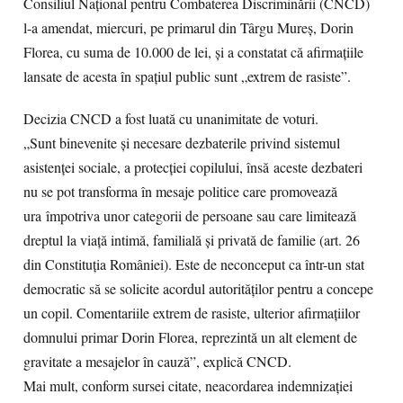
Consiliul Național pentru Combaterea Discriminării (CNCD)
l-a amendat, miercuri, pe primarul din Târgu Mureș, Dorin
Florea, cu suma de 10.000 de lei, și a constatat că afirmațiile
lansate de acesta în spațiul public sunt „extrem de rasiste”.
Decizia CNCD a fost luată cu unanimitate de voturi.
„Sunt binevenite și necesare dezbaterile privind sistemul
asistenței sociale, a protecției copilului, însă aceste dezbateri
nu se pot transforma în mesaje politice care promovează
ura împotriva unor categorii de persoane sau care limitează
dreptul la viață intimă, familială și privată de familie (art. 26
din Constituția României). Este de neconceput ca într-un stat
democratic să se solicite acordul autorităților pentru a concepe
un copil. Comentariile extrem de rasiste, ulterior afirmațiilor
domnului primar Dorin Florea, reprezintă un alt element de
gravitate a mesajelor în cauză”, explică CNCD.
Mai mult, conform sursei citate, neacordarea indemnizației