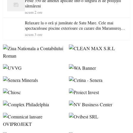
Peste 350 de amenzi aplicate într-o singură zi de polițiștii
sătmăreni
acum 2 ore
Relaxare la o oră și jumătate de Satu Mare. Cele mai
spectaculoase piscine exterioare cu cazare din Maramureș,
ideale pentru o escapadă de vară
acum 3 ore