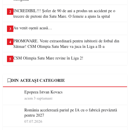
INCREDIBIL!!! Șofer de 90 de ani a produs un accident pe o
2
trecere de pietoni din Satu Mare. O femeie a ajuns la spital
Au venit oșenii acasă…
3
PROMOVARE. Veste extraordinară pentru iubitorii de fotbal din
4
Sătmar! CSM Olimpia Satu Mare va juca în Liga a II-a
CSM Olimpia Satu Mare revine în Liga 2!
5
DIN ACEEAȘI CATEGORIE
Epopeea Istvan Kovacs
acum 3 saptamani
România accelerează pariul pe IA cu o fabrică prevăzută
pentru 2027
07.07.2026