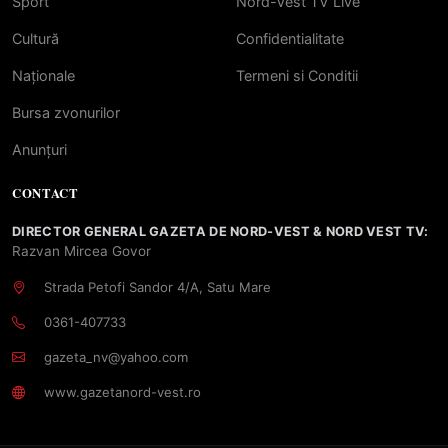
Sport
Nord-Vest TV Live
Cultură
Confidentialitate
Naționale
Termeni si Conditii
Bursa zvonurilor
Anunțuri
CONTACT
DIRECTOR GENERAL GAZETA DE NORD-VEST & NORD VEST TV:
Razvan Mircea Govor
Strada Petofi Sandor 4/A, Satu Mare
0361-407733
gazeta_nv@yahoo.com
www.gazetanord-vest.ro