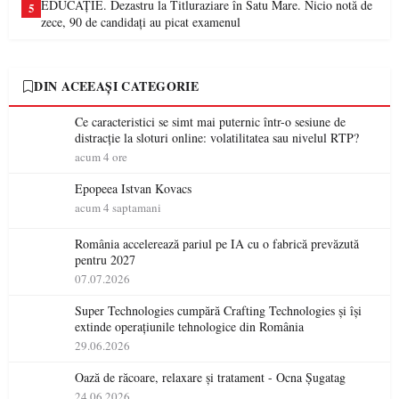
EDUCAȚIE. Dezastru la Titluraziare în Satu Mare. Nicio notă de
5
zece, 90 de candidați au picat examenul
DIN ACEEAȘI CATEGORIE
Ce caracteristici se simt mai puternic într-o sesiune de
distracție la sloturi online: volatilitatea sau nivelul RTP?
acum 4 ore
Epopeea Istvan Kovacs
acum 4 saptamani
România accelerează pariul pe IA cu o fabrică prevăzută
pentru 2027
07.07.2026
Super Technologies cumpără Crafting Technologies și își
extinde operațiunile tehnologice din România
29.06.2026
Oază de răcoare, relaxare și tratament - Ocna Șugatag
24.06.2026