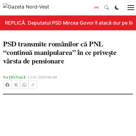
REPLICĂ. Deputatul PSD Mircea Govor îl atacă dur pe Ilie B
PSD transmite românilor că PNL
“continuă manipularea” în ce priveşte
vârsta de pensionare
NAȚIONALE
13.01.2020 00:00
•