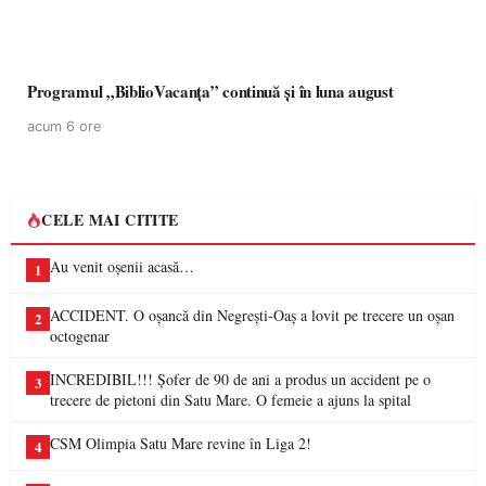
Programul „BiblioVacanța” continuă și în luna august
acum 6 ore
CELE MAI CITITE
Au venit oșenii acasă…
1
ACCIDENT. O oșancă din Negrești-Oaș a lovit pe trecere un oșan
2
octogenar
INCREDIBIL!!! Șofer de 90 de ani a produs un accident pe o
3
trecere de pietoni din Satu Mare. O femeie a ajuns la spital
CSM Olimpia Satu Mare revine în Liga 2!
4