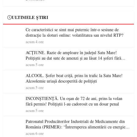
ULTIMELE ȘTIRI
Ce caracteristici se simt mai puternic într-o sesiune de
distracție la sloturi online: volatilitatea sau nivelul RTP?
acum 4 ore
ACȚIUNE. Razie de amploare în județul Satu Mare!
Polițiștii au dat sute de amenzi și au lăsat 14 șoferi fără
permis într-o singură zi
acum 5 ore
ALCOOL. Șofer beat criță, prins în trafic la Satu Mare!
Alcoolemie uriașă descoperită de polițiști
acum 5 ore
INCONȘTIENȚĂ. Un oșan de 72 de ani, prins la volan
fără permis! Polițiștii l-au cadorosit cu un dosar penal
acum 5 ore
Patronatul Producătorilor Industriali de Medicamente din
România (PRIMER): “Întreruperea alimentării cu energie
electrică a fabricilor de medicamente va pune în pericol
acum 6 ore