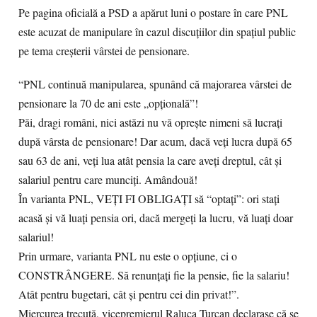
Pe pagina oficială a PSD a apărut luni o postare în care PNL
este acuzat de manipulare în cazul discuţiilor din spaţiul public
pe tema creşterii vârstei de pensionare.
“PNL continuă manipularea, spunând că majorarea vârstei de
pensionare la 70 de ani este „opțională”!
Păi, dragi români, nici astăzi nu vă oprește nimeni să lucrați
după vârsta de pensionare! Dar acum, dacă veți lucra după 65
sau 63 de ani, veți lua atât pensia la care aveți dreptul, cât și
salariul pentru care munciți. Amândouă!
În varianta PNL, VEȚI FI OBLIGAȚI să “optați”: ori stați
acasă și vă luați pensia ori, dacă mergeți la lucru, vă luați doar
salariul!
Prin urmare, varianta PNL nu este o opțiune, ci o
CONSTRÂNGERE. Să renunțați fie la pensie, fie la salariu!
Atât pentru bugetari, cât și pentru cei din privat!”.
Miercurea trecută, vicepremierul Raluca Turcan declarase că se