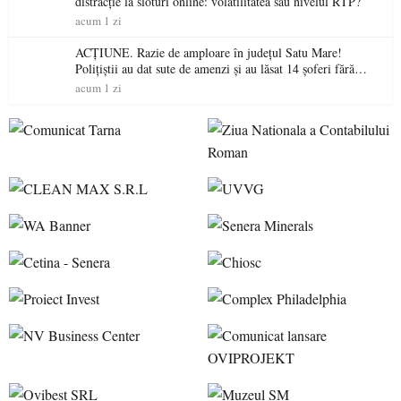
distracție la sloturi online: volatilitatea sau nivelul RTP?
acum 1 zi
ACȚIUNE. Razie de amploare în județul Satu Mare!
Polițiștii au dat sute de amenzi și au lăsat 14 șoferi fără
permis într-o singură zi
acum 1 zi