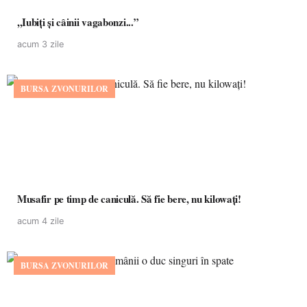
,,Iubiți și câinii vagabonzi...”
acum 3 zile
BURSA ZVONURILOR
Musafir pe timp de caniculă. Să fie bere, nu kilowați!
acum 4 zile
BURSA ZVONURILOR