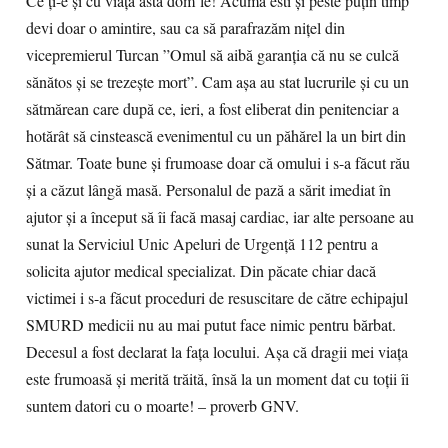
Ce ți-e și cu viața asta dom`le! Acuma esti și peste puțin timp
devi doar o amintire, sau ca să parafrazăm nițel din
vicepremierul Turcan ”Omul să aibă garanția că nu se culcă
sănătos și se trezește mort”. Cam așa au stat lucrurile și cu un
sătmărean care după ce, ieri, a fost eliberat din penitenciar a
hotărât să cinstească evenimentul cu un păhărel la un birt din
Sătmar. Toate bune și frumoase doar că omului i s-a făcut rău
și a căzut lângă masă. Personalul de pază a sărit imediat în
ajutor și a început să îi facă masaj cardiac, iar alte persoane au
sunat la Serviciul Unic Apeluri de Urgență 112 pentru a
solicita ajutor medical specializat. Din păcate chiar dacă
victimei i s-a făcut proceduri de resuscitare de către echipajul
SMURD medicii nu au mai putut face nimic pentru bărbat.
Decesul a fost declarat la fața locului. Așa că dragii mei viața
este frumoasă și merită trăită, însă la un moment dat cu toții îi
suntem datori cu o moarte! – proverb GNV.