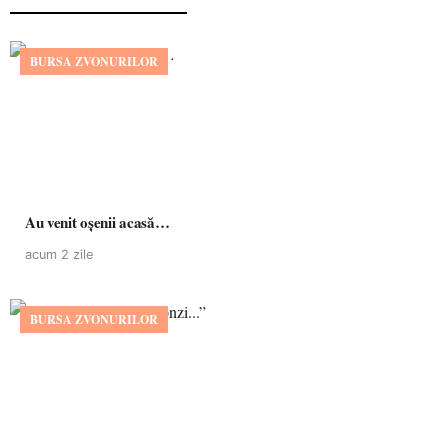
BURSA ZVONURILOR
Au venit oșenii acasă…
acum 2 zile
BURSA ZVONURILOR