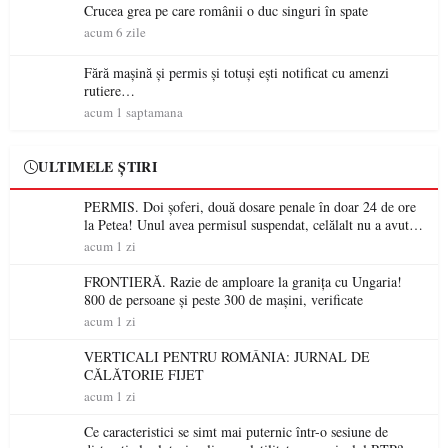
Crucea grea pe care românii o duc singuri în spate
acum 6 zile
Fără mașină și permis și totuși ești notificat cu amenzi
rutiere…
acum 1 saptamana
ULTIMELE ȘTIRI
PERMIS. Doi șoferi, două dosare penale în doar 24 de ore
la Petea! Unul avea permisul suspendat, celălalt nu a avut
niciodată permis
acum 1 zi
FRONTIERĂ. Razie de amploare la granița cu Ungaria!
800 de persoane și peste 300 de mașini, verificate
acum 1 zi
VERTICALI PENTRU ROMÂNIA: JURNAL DE
CĂLĂTORIE FIJET
acum 1 zi
Ce caracteristici se simt mai puternic într-o sesiune de