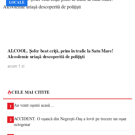
LOCALE
ALCOOL. Șofer beat criță, prins în trafic la Satu Mare!
Alcoolemie uriașă descoperită de polițiști
acum 1 zi
CELE MAI CITITE
Au venit oșenii acasă…
1
ACCIDENT. O oșancă din Negrești-Oaș a lovit pe trecere un oșan
2
octogenar