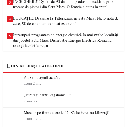
INCREDIBIL!!! Șofer de 90 de ani a produs un accident pe o
3
trecere de pietoni din Satu Mare. O femeie a ajuns la spital
EDUCAȚIE. Dezastru la Titluraziare în Satu Mare. Nicio notă de
4
zece, 90 de candidați au picat examenul
Întreruperi programate de energie electrică în mai multe localități
5
din județul Satu Mare. Distribuție Energie Electrică România
anunță lucrări la rețea
DIN ACEEAȘI CATEGORIE
Au venit oșenii acasă…
acum 2 zile
,,Iubiți și câinii vagabonzi...”
acum 3 zile
Musafir pe timp de caniculă. Să fie bere, nu kilowați!
acum 4 zile