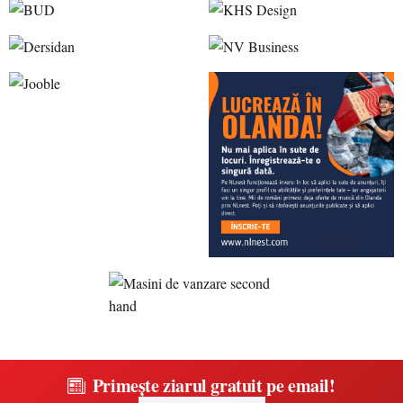
Primește ziarul gratuit pe email!