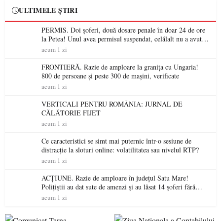
ULTIMELE ȘTIRI
PERMIS. Doi șoferi, două dosare penale în doar 24 de ore
la Petea! Unul avea permisul suspendat, celălalt nu a avut
niciodată permis
acum 1 zi
FRONTIERĂ. Razie de amploare la granița cu Ungaria!
800 de persoane și peste 300 de mașini, verificate
acum 1 zi
VERTICALI PENTRU ROMÂNIA: JURNAL DE
CĂLĂTORIE FIJET
acum 1 zi
Ce caracteristici se simt mai puternic într-o sesiune de
distracție la sloturi online: volatilitatea sau nivelul RTP?
acum 1 zi
ACȚIUNE. Razie de amploare în județul Satu Mare!
Polițiștii au dat sute de amenzi și au lăsat 14 șoferi fără
permis într-o singură zi
acum 1 zi