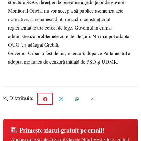
structura SGG, direcţiei de pregătire a şedinţelor de guvern,
Monitorul Oficial nu vor accepta să publice asemenea acte
normative, care au ieşit dintr-un cadru constituţional
reglementat foarte corect de lege. Guvernul interimar
administrează problemele curente ale ţării. Nu mai pot adopta
OUG”, a adăugat Greblă.
Guvernul Orban a fost demis, miercuri, după ce Parlamentul a
adoptat moţiunea de cenzură iniţiată de PSD şi UDMR.
Distribuie:
Primește ziarul gratuit pe email!
Abonează-te și citești ziarul Gazeta Nord-Vest zilnic, gratuit.