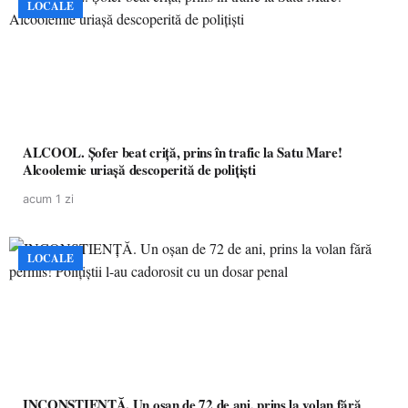
LOCALE
ALCOOL. Șofer beat criță, prins în trafic la Satu Mare!
Alcoolemie uriașă descoperită de polițiști
acum 1 zi
LOCALE
INCONȘTIENȚĂ. Un oșan de 72 de ani, prins la volan fără