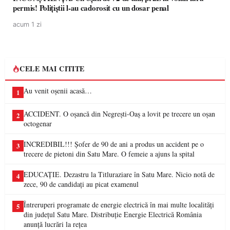
permis! Polițiștii l-au cadorosit cu un dosar penal
acum 1 zi
CELE MAI CITITE
Au venit oșenii acasă…
1
ACCIDENT. O oșancă din Negrești-Oaș a lovit pe trecere un oșan
2
octogenar
INCREDIBIL!!! Șofer de 90 de ani a produs un accident pe o
3
trecere de pietoni din Satu Mare. O femeie a ajuns la spital
EDUCAȚIE. Dezastru la Titluraziare în Satu Mare. Nicio notă de
4
zece, 90 de candidați au picat examenul
Întreruperi programate de energie electrică în mai multe localități
5
din județul Satu Mare. Distribuție Energie Electrică România
anunță lucrări la rețea