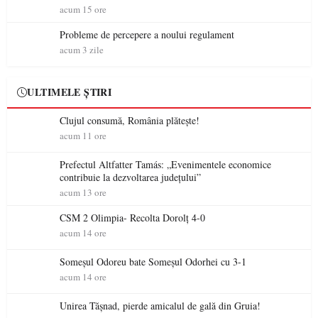
acum 15 ore
Probleme de percepere a noului regulament
acum 3 zile
ULTIMELE ȘTIRI
Clujul consumă, România plătește!
acum 11 ore
Prefectul Altfatter Tamás: „Evenimentele economice
contribuie la dezvoltarea județului”
acum 13 ore
CSM 2 Olimpia- Recolta Dorolț 4-0
acum 14 ore
Someșul Odoreu bate Someșul Odorhei cu 3-1
acum 14 ore
Unirea Tășnad, pierde amicalul de gală din Gruia!