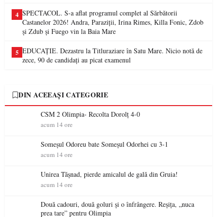
SPECTACOL. S-a aflat programul complet al Sărbătorii
4
Castanelor 2026! Andra, Paraziții, Irina Rimes, Killa Fonic, Zdob
și Zdub și Fuego vin la Baia Mare
EDUCAȚIE. Dezastru la Titluraziare în Satu Mare. Nicio notă de
5
zece, 90 de candidați au picat examenul
DIN ACEEAȘI CATEGORIE
CSM 2 Olimpia- Recolta Dorolț 4-0
acum 14 ore
Someșul Odoreu bate Someșul Odorhei cu 3-1
acum 14 ore
Unirea Tășnad, pierde amicalul de gală din Gruia!
acum 14 ore
Două cadouri, două goluri și o înfrângere. Reșița, „nuca
prea tare” pentru Olimpia