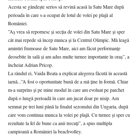
Acesta se gândește serios să revină acasă la Satu Mare după
perioada în care s-a ocupat de lotul de volei pe plajă al
României.
”Aș vrea să repornesc și secția de volei din Satu Mare și sper
cât mai repede să încep munca și la Centrul Olimpic. Mă leagă
amintiri frumoase de Satu Mare, aici am făcut performanțe
deosebite în sală și am adus multe turnee importante în oraș”, a
încheiat Adrian Pricop.
La rândul ei, Vaida Beata a explicat alegerea făcută în această
iarnă...”A fost o oportunitate bună de a mă ține în formă. Chiar
m-a surprins și pe mine modul în care am evoluat pe parchet
după o lungă perioadă în care am jucat doar pe nisip. Am
semnat pe trei luni până la finalul sezonului din Ungaria, după
care vom continua munca la volei pe plajă. Cu turnee și sper cu
rezultate la fel de bune ca anii trecuți”, a spus multipla
campioană a României la beachvolley.