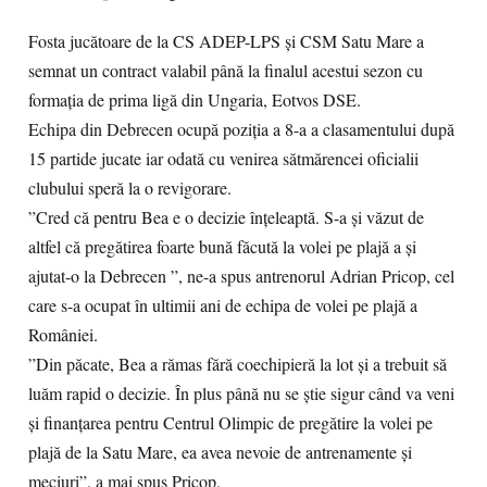
Fosta jucătoare de la CS ADEP-LPS și CSM Satu Mare a
semnat un contract valabil până la finalul acestui sezon cu
formația de prima ligă din Ungaria, Eotvos DSE.
Echipa din Debrecen ocupă poziția a 8-a a clasamentului după
15 partide jucate iar odată cu venirea sătmărencei oficialii
clubului speră la o revigorare.
”Cred că pentru Bea e o decizie înțeleaptă. S-a și văzut de
altfel că pregătirea foarte bună făcută la volei pe plajă a și
ajutat-o la Debrecen ”, ne-a spus antrenorul Adrian Pricop, cel
care s-a ocupat în ultimii ani de echipa de volei pe plajă a
României.
”Din păcate, Bea a rămas fără coechipieră la lot și a trebuit să
luăm rapid o decizie. În plus până nu se știe sigur când va veni
și finanțarea pentru Centrul Olimpic de pregătire la volei pe
plajă de la Satu Mare, ea avea nevoie de antrenamente și
meciuri”, a mai spus Pricop.