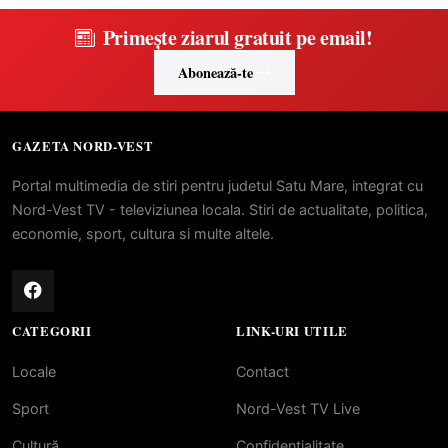
Primește ziarul gratuit pe email!
Abonează-te
GAZETA NORD-VEST
Portal multimedia de stiri pentru judetul Satu Mare, integrat cu
Nord-Vest TV - televiziunea locala. Stiri de actualitate, politica,
economie, sport, cultura si multe altele.
CATEGORII
LINK-URI UTILE
Locale
Contact
Sport
Nord-Vest TV Live
Cultură
Confidentialitate