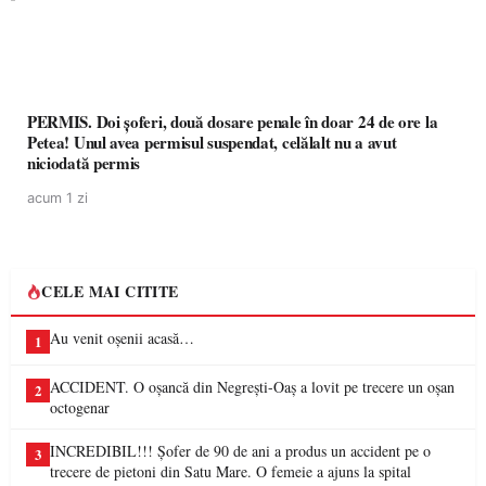
PERMIS. Doi șoferi, două dosare penale în doar 24 de ore la
Petea! Unul avea permisul suspendat, celălalt nu a avut
niciodată permis
acum 1 zi
CELE MAI CITITE
Au venit oșenii acasă…
1
ACCIDENT. O oșancă din Negrești-Oaș a lovit pe trecere un oșan
2
octogenar
INCREDIBIL!!! Șofer de 90 de ani a produs un accident pe o
3
trecere de pietoni din Satu Mare. O femeie a ajuns la spital