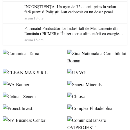
INCONȘTIENȚĂ. Un oșan de 72 de ani, prins la volan
fără permis! Polițiștii l-au cadorosit cu un dosar penal
acum 18 ore
Patronatul Producătorilor Industriali de Medicamente din
România (PRIMER): “Întreruperea alimentării cu energie
electrică a fabricilor de medicamente va pune în pericol
acum 18 ore
accesul pacienților la medicamente esențiale