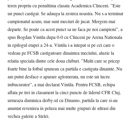
teren propriu cu penultima clasata Academica Clinceni. ”Este
un punct castigat. Se adauga la zestrea noastra. Nu s-a terminat
campionatul acum, mai sunt meciuri de jucat. Mergem mai
departe. Se poate ca acest punct sa ne faca pe noi campioni”, a
spus Bogdan Vintila dupa 0-0 cu Clinceni pe Arena Nationala
in epilogul etapei a 24-a. Vintila i-a intepat si pe cei care o
vedeau pe FCSB castigatoare dinaintea meciului, aluzie la
relatia speciala dintre cele doua cluburi. ”Multi care se pricep
foarte bine la fotbal spuneau ca partida e castigata dinainte. Nu
am putut desface o aparare aglomerata, nu este un lucru
imbucurator”, a mai declarat Vintila. Pentru FCSB, echipa
aflata pe trei in clasament la cinci puncte de liderul CFR Cluj,
urmeaza duminica derby-ul cu Dinamo, partida la care si-au
anuntat revenirea in peluza mai multe grupuri de ultrasi din
vechea galerie a Stelei.