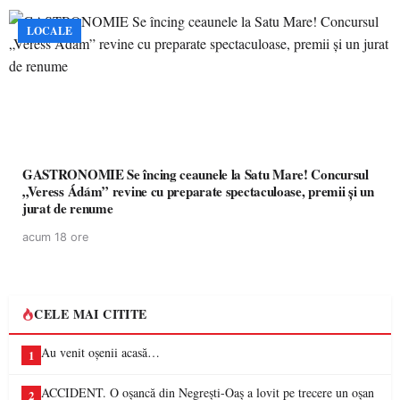
LOCALE
GASTRONOMIE Se încing ceaunele la Satu Mare! Concursul
„Veress Ádám” revine cu preparate spectaculoase, premii și un
jurat de renume
acum 18 ore
CELE MAI CITITE
Au venit oșenii acasă…
1
ACCIDENT. O oșancă din Negrești-Oaș a lovit pe trecere un oșan
2