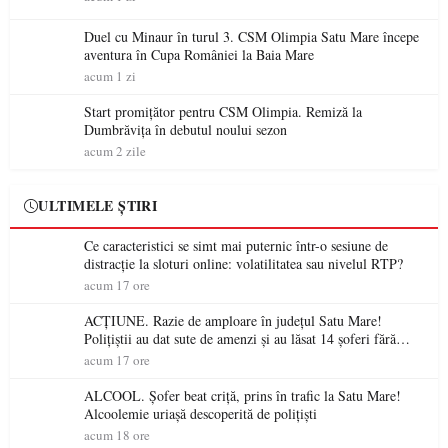
Duel cu Minaur în turul 3. CSM Olimpia Satu Mare începe
aventura în Cupa României la Baia Mare
acum 1 zi
Start promițător pentru CSM Olimpia. Remiză la
Dumbrăvița în debutul noului sezon
acum 2 zile
ULTIMELE ȘTIRI
Ce caracteristici se simt mai puternic într-o sesiune de
distracție la sloturi online: volatilitatea sau nivelul RTP?
acum 17 ore
ACȚIUNE. Razie de amploare în județul Satu Mare!
Polițiștii au dat sute de amenzi și au lăsat 14 șoferi fără
permis într-o singură zi
acum 17 ore
ALCOOL. Șofer beat criță, prins în trafic la Satu Mare!
Alcoolemie uriașă descoperită de polițiști
acum 18 ore