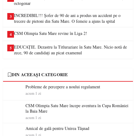
octogenar
INCREDIBIL!!! Șofer de 90 de ani a produs un accident pe o
3
trecere de pietoni din Satu Mare. O femeie a ajuns la spital
CSM Olimpia Satu Mare revine în Liga 2!
4
EDUCAȚIE. Dezastru la Titluraziare în Satu Mare. Nicio notă de
5
zece, 90 de candidați au picat examenul
DIN ACEEAȘI CATEGORIE
Probleme de percepere a noului regulament
acum 1 zi
CSM Olimpia Satu Mare începe aventura în Cupa României
la Baia Mare
acum 1 zi
Amical de gală pentru Unirea Tășnad
acum 1 zi