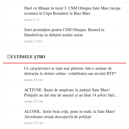
Duel cu Minaur în turul 3. CSM Olimpia Satu Mare începe
aventura în Cupa României la Baia Mare
acum 1 zi
Start promițător pentru CSM Olimpia. Remiză la
Dumbrăvița în debutul noului sezon
acum 2 zile
ULTIMELE ȘTIRI
Ce caracteristici se simt mai puternic într-o sesiune de
distracție la sloturi online: volatilitatea sau nivelul RTP?
acum 14 ore
ACȚIUNE. Razie de amploare în județul Satu Mare!
Polițiștii au dat sute de amenzi și au lăsat 14 șoferi fără
permis într-o singură zi
acum 15 ore
ALCOOL. Șofer beat criță, prins în trafic la Satu Mare!
Alcoolemie uriașă descoperită de polițiști
acum 15 ore