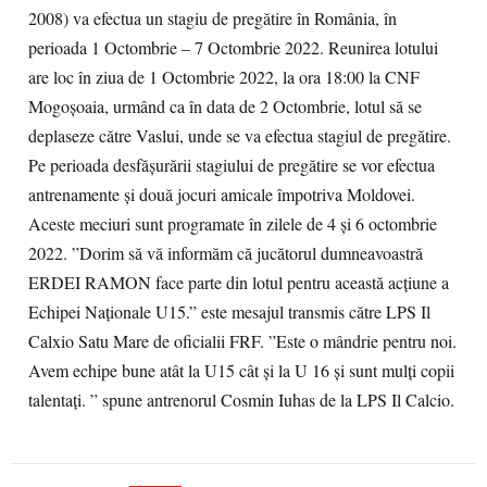
2008) va efectua un stagiu de pregătire în România, în
perioada 1 Octombrie – 7 Octombrie 2022. Reunirea lotului
are loc în ziua de 1 Octombrie 2022, la ora 18:00 la CNF
Mogoșoaia, urmând ca în data de 2 Octombrie, lotul să se
deplaseze către Vaslui, unde se va efectua stagiul de pregătire.
Pe perioada desfășurării stagiului de pregătire se vor efectua
antrenamente și două jocuri amicale împotriva Moldovei.
Aceste meciuri sunt programate în zilele de 4 și 6 octombrie
2022. ”Dorim să vă informăm că jucătorul dumneavoastră
ERDEI RAMON face parte din lotul pentru această acțiune a
Echipei Naționale U15.” este mesajul transmis către LPS Il
Calxio Satu Mare de oficialii FRF. ”Este o mândrie pentru noi.
Avem echipe bune atât la U15 cât și la U 16 și sunt mulți copii
talentați. ” spune antrenorul Cosmin Iuhas de la LPS Il Calcio.