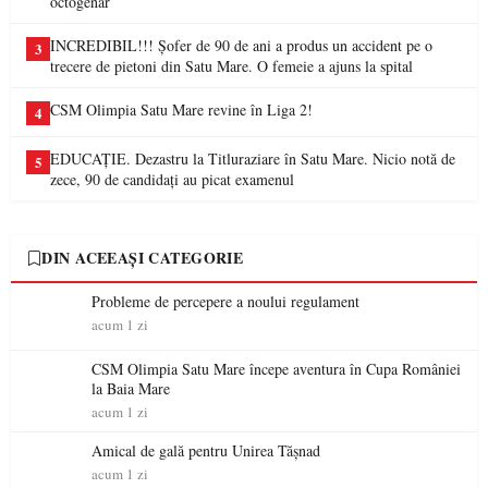
octogenar
INCREDIBIL!!! Șofer de 90 de ani a produs un accident pe o
3
trecere de pietoni din Satu Mare. O femeie a ajuns la spital
CSM Olimpia Satu Mare revine în Liga 2!
4
EDUCAȚIE. Dezastru la Titluraziare în Satu Mare. Nicio notă de
5
zece, 90 de candidați au picat examenul
DIN ACEEAȘI CATEGORIE
Probleme de percepere a noului regulament
acum 1 zi
CSM Olimpia Satu Mare începe aventura în Cupa României
la Baia Mare
acum 1 zi
Amical de gală pentru Unirea Tășnad
acum 1 zi