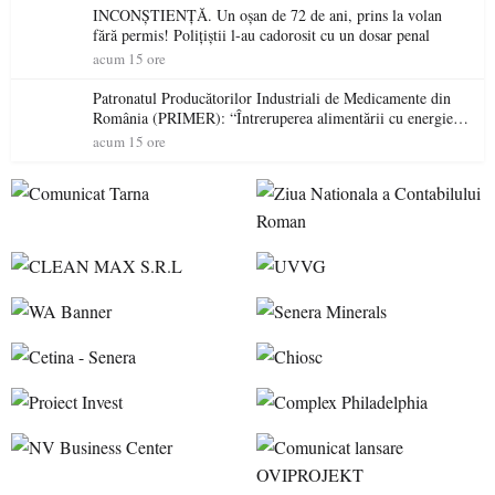
INCONȘTIENȚĂ. Un oșan de 72 de ani, prins la volan
fără permis! Polițiștii l-au cadorosit cu un dosar penal
acum 15 ore
Patronatul Producătorilor Industriali de Medicamente din
România (PRIMER): “Întreruperea alimentării cu energie
electrică a fabricilor de medicamente va pune în pericol
acum 15 ore
accesul pacienților la medicamente esențiale