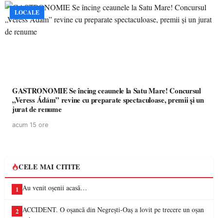
LOCALE
GASTRONOMIE Se încing ceaunele la Satu Mare! Concursul
„Veress Ádám” revine cu preparate spectaculoase, premii și un
jurat de renume
acum 15 ore
CELE MAI CITITE
Au venit oșenii acasă…
1
ACCIDENT. O oșancă din Negrești-Oaș a lovit pe trecere un oșan
2