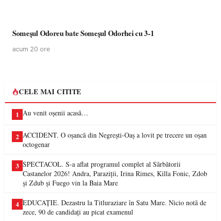
Someșul Odoreu bate Someșul Odorhei cu 3-1
acum 20 ore
CELE MAI CITITE
Au venit oșenii acasă…
1
ACCIDENT. O oșancă din Negrești-Oaș a lovit pe trecere un oșan
2
octogenar
SPECTACOL. S-a aflat programul complet al Sărbătorii
3
Castanelor 2026! Andra, Paraziții, Irina Rimes, Killa Fonic, Zdob
și Zdub și Fuego vin la Baia Mare
EDUCAȚIE. Dezastru la Titluraziare în Satu Mare. Nicio notă de
4
zece, 90 de candidați au picat examenul