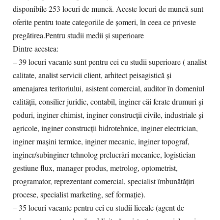
disponibile 253 locuri de muncă. Aceste locuri de muncă sunt
oferite pentru toate categoriile de șomeri, în ceea ce priveste
pregătirea.Pentru studii medii și superioare
Dintre acestea:
– 39 locuri vacante sunt pentru cei cu studii superioare ( analist
calitate, analist servicii client, arhitect peisagistică și
amenajarea teritoriului, asistent comercial, auditor în domeniul
calității, consilier juridic, contabil, inginer căi ferate drumuri și
poduri, inginer chimist, inginer construcții civile, industriale și
agricole, inginer construcții hidrotehnice, inginer electrician,
inginer mașini termice, inginer mecanic, inginer topograf,
inginer/subinginer tehnolog prelucrări mecanice, logistician
gestiune flux, manager produs, metrolog, optometrist,
programator, reprezentant comercial, specialist îmbunătățiri
procese, specialist marketing, sef formație).
– 35 locuri vacante pentru cei cu studii liceale (agent de