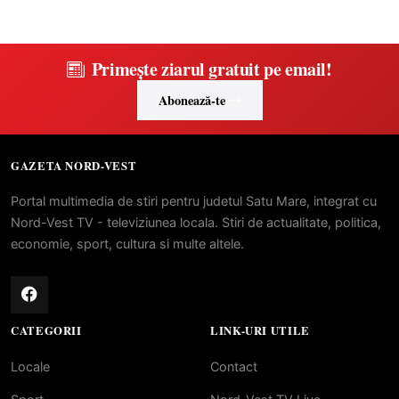
Primește ziarul gratuit pe email!
Abonează-te
GAZETA NORD-VEST
Portal multimedia de stiri pentru judetul Satu Mare, integrat cu
Nord-Vest TV - televiziunea locala. Stiri de actualitate, politica,
economie, sport, cultura si multe altele.
CATEGORII
LINK-URI UTILE
Locale
Contact