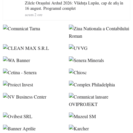
Zilele Orașului Ardud 2026: Vlăduța Lupău, cap de afiș în
16 august. Programul complet
acum 2 ore