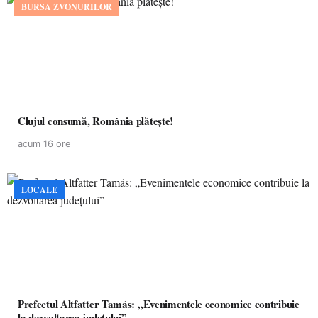
BURSA ZVONURILOR
Clujul consumă, România plătește!
acum 16 ore
LOCALE
Prefectul Altfatter Tamás: „Evenimentele economice contribuie
la dezvoltarea județului”