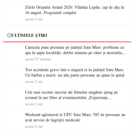
Zilele Orașului Ardud 2026: Vlăduța Lupău, cap de afiș în
16 august. Programul complet
acum 2 ore
ULTIMELE ȘTIRI
Canicula pune presiune pe județul Satu Mare: probleme cu
apa în șapte localități, debite minime pe râuri și mortalitate
piscicolă la Lacul Călinești
acum 55 minute
Trei accidente grave într-o singură zi în județul Satu Mare.
Un bărbat a murit, iar alte patru persoane au ajuns la spital
acum 2 ore
Cele mai recente succese ale filmului maghiar ajung pe
ecranul în aer liber al evenimentului „Experiențe
cinematografice Partium”
acum 2 ore
Weekend aglomerat la UPU Satu Mare: 585 de persoane au
avut nevoie de îngrijiri medicale
acum 2 ore