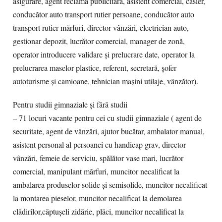
asigurare, agent reclamă publicitară, asistent comercial, casier,
conducător auto transport rutier persoane, conducător auto
transport rutier mărfuri, director vânzări, electrician auto,
gestionar depozit, lucrător comercial, manager de zonă,
operator introducere validare și prelucrare date, operator la
prelucrarea maselor plastice, referent, secretară, șofer
autoturisme și camioane, tehnician mașini utilaje, vânzător).
Pentru studii gimnaziale și fără studii
– 71 locuri vacante pentru cei cu studii gimnaziale ( agent de
securitate, agent de vânzări, ajutor bucătar, ambalator manual,
asistent personal al persoanei cu handicap grav, director
vânzări, femeie de serviciu, spălător vase mari, lucrător
comercial, manipulant mărfuri, muncitor necalificat la
ambalarea produselor solide și semisolide, muncitor necalificat
la montarea pieselor, muncitor necalificat la demolarea
clădirilor,căptușeli zidărie, plăci, muncitor necalificat la