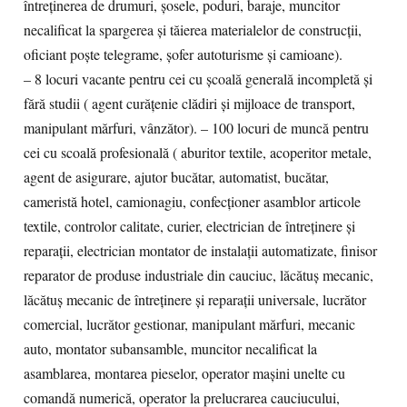
întreținerea de drumuri, șosele, poduri, baraje, muncitor
necalificat la spargerea și tăierea materialelor de construcții,
oficiant poște telegrame, șofer autoturisme și camioane).
– 8 locuri vacante pentru cei cu școală generală incompletă și
fără studii ( agent curățenie clădiri și mijloace de transport,
manipulant mărfuri, vânzător). – 100 locuri de muncă pentru
cei cu scoală profesională ( aburitor textile, acoperitor metale,
agent de asigurare, ajutor bucătar, automatist, bucătar,
cameristă hotel, camionagiu, confecționer asamblor articole
textile, controlor calitate, curier, electrician de întreținere și
reparații, electrician montator de instalații automatizate, finisor
reparator de produse industriale din cauciuc, lăcătuș mecanic,
lăcătuș mecanic de întreținere și reparații universale, lucrător
comercial, lucrător gestionar, manipulant mărfuri, mecanic
auto, montator subansamble, muncitor necalificat la
asamblarea, montarea pieselor, operator mașini unelte cu
comandă numerică, operator la prelucrarea cauciucului,