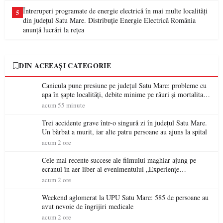
Întreruperi programate de energie electrică în mai multe localități
5
din județul Satu Mare. Distribuție Energie Electrică România
anunță lucrări la rețea
DIN ACEEAȘI CATEGORIE
Canicula pune presiune pe județul Satu Mare: probleme cu
apa în șapte localități, debite minime pe râuri și mortalitate
piscicolă la Lacul Călinești
acum 55 minute
Trei accidente grave într-o singură zi în județul Satu Mare.
Un bărbat a murit, iar alte patru persoane au ajuns la spital
acum 2 ore
Cele mai recente succese ale filmului maghiar ajung pe
ecranul în aer liber al evenimentului „Experiențe
cinematografice Partium”
acum 2 ore
Weekend aglomerat la UPU Satu Mare: 585 de persoane au
avut nevoie de îngrijiri medicale
acum 2 ore