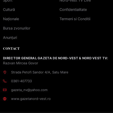
Sport
Nord-Vest TV Live
Cultură
Confidentialitate
Naționale
Termeni si Conditii
Bursa zvonurilor
Anunțuri
CONTACT
DIRECTOR GENERAL GAZETA DE NORD-VEST & NORD VEST TV:
Razvan Mircea Govor
Strada Petofi Sandor 4/A, Satu Mare
0361-407733
gazeta_nv@yahoo.com
www.gazetanord-vest.ro