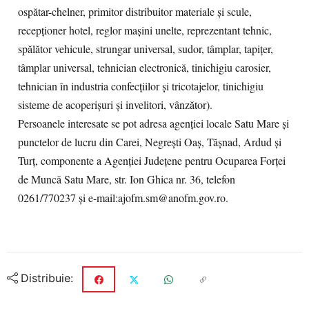
ospătar-chelner, primitor distribuitor materiale și scule,
recepționer hotel, reglor mașini unelte, reprezentant tehnic,
spălător vehicule, strungar universal, sudor, tâmplar, tapițer,
tâmplar universal, tehnician electronică, tinichigiu carosier,
tehnician în industria confecțiilor și tricotajelor, tinichigiu
sisteme de acoperișuri și invelitori, vânzător).
Persoanele interesate se pot adresa agenției locale Satu Mare și
punctelor de lucru din Carei, Negrești Oaș, Tășnad, Ardud și
Turț, componente a Agenției Județene pentru Ocuparea Forței
de Muncă Satu Mare, str. Ion Ghica nr. 36, telefon
0261/770237 și e-mail:ajofm.sm@anofm.gov.ro.
Distribuie: