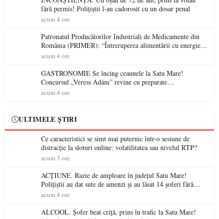
fără permis! Polițiștii l-au cadorosit cu un dosar penal
acum 4 ore
Patronatul Producătorilor Industriali de Medicamente din
România (PRIMER): “Întreruperea alimentării cu energie
electrică a fabricilor de medicamente va pune în pericol
acum 4 ore
accesul pacienților la medicamente esențiale
GASTRONOMIE Se încing ceaunele la Satu Mare!
Concursul „Veress Ádám” revine cu preparate
spectaculoase, premii și un jurat de renume
acum 4 ore
ULTIMELE ȘTIRI
Ce caracteristici se simt mai puternic într-o sesiune de
distracție la sloturi online: volatilitatea sau nivelul RTP?
acum 3 ore
ACȚIUNE. Razie de amploare în județul Satu Mare!
Polițiștii au dat sute de amenzi și au lăsat 14 șoferi fără
permis într-o singură zi
acum 4 ore
ALCOOL. Șofer beat criță, prins în trafic la Satu Mare!