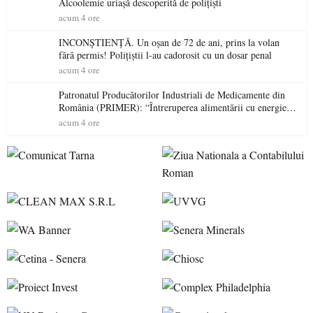
Alcoolemie uriașă descoperită de polițiști
acum 4 ore
INCONȘTIENȚĂ. Un oșan de 72 de ani, prins la volan
fără permis! Polițiștii l-au cadorosit cu un dosar penal
acum 4 ore
Patronatul Producătorilor Industriali de Medicamente din
România (PRIMER): “Întreruperea alimentării cu energie
electrică a fabricilor de medicamente va pune în pericol
acum 4 ore
accesul pacienților la medicamente esențiale