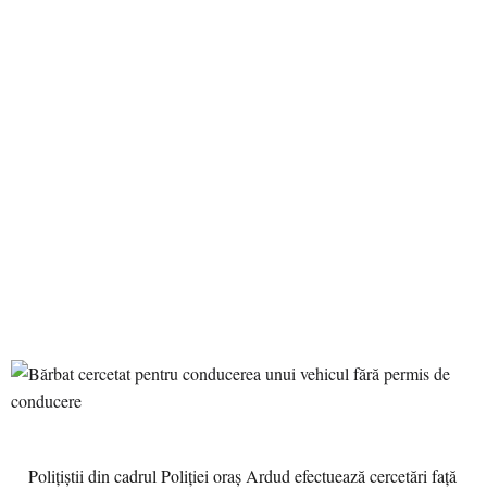
Polițiștii din cadrul Poliției oraș Ardud efectuează cercetări față