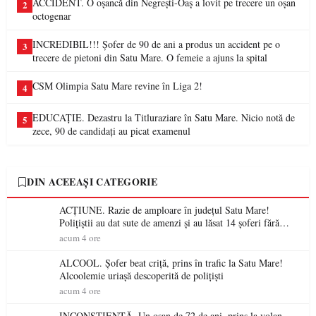
ACCIDENT. O oșancă din Negrești-Oaș a lovit pe trecere un oșan
2
octogenar
INCREDIBIL!!! Șofer de 90 de ani a produs un accident pe o
3
trecere de pietoni din Satu Mare. O femeie a ajuns la spital
CSM Olimpia Satu Mare revine în Liga 2!
4
EDUCAȚIE. Dezastru la Titluraziare în Satu Mare. Nicio notă de
5
zece, 90 de candidați au picat examenul
DIN ACEEAȘI CATEGORIE
ACȚIUNE. Razie de amploare în județul Satu Mare!
Polițiștii au dat sute de amenzi și au lăsat 14 șoferi fără
permis într-o singură zi
acum 4 ore
ALCOOL. Șofer beat criță, prins în trafic la Satu Mare!
Alcoolemie uriașă descoperită de polițiști
acum 4 ore
INCONȘTIENȚĂ. Un oșan de 72 de ani, prins la volan