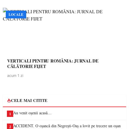
LOCALE
VERTICALI PENTRU ROMÂNIA: JURNAL DE
CĂLĂTORIE FIJET
acum 1 zi
CELE MAI CITITE
Au venit oșenii acasă…
1
ACCIDENT. O oșancă din Negrești-Oaș a lovit pe trecere un oșan
2