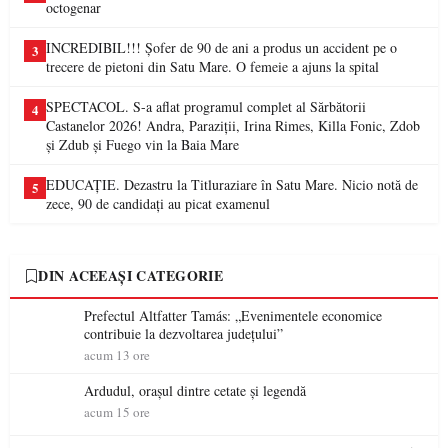
octogenar
INCREDIBIL!!! Șofer de 90 de ani a produs un accident pe o
3
trecere de pietoni din Satu Mare. O femeie a ajuns la spital
SPECTACOL. S-a aflat programul complet al Sărbătorii
4
Castanelor 2026! Andra, Paraziții, Irina Rimes, Killa Fonic, Zdob
și Zdub și Fuego vin la Baia Mare
EDUCAȚIE. Dezastru la Titluraziare în Satu Mare. Nicio notă de
5
zece, 90 de candidați au picat examenul
DIN ACEEAȘI CATEGORIE
Prefectul Altfatter Tamás: „Evenimentele economice
contribuie la dezvoltarea județului”
acum 13 ore
Ardudul, orașul dintre cetate și legendă
acum 15 ore