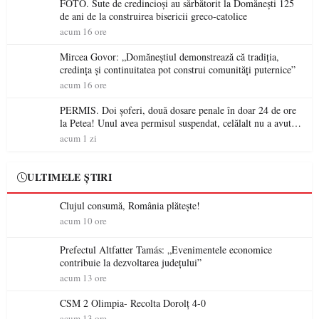
FOTO. Sute de credincioși au sărbătorit la Domănești 125
de ani de la construirea bisericii greco-catolice
acum 16 ore
Mircea Govor: „Domăneștiul demonstrează că tradiția,
credința și continuitatea pot construi comunități puternice”
acum 16 ore
PERMIS. Doi șoferi, două dosare penale în doar 24 de ore
la Petea! Unul avea permisul suspendat, celălalt nu a avut
niciodată permis
acum 1 zi
ULTIMELE ȘTIRI
Clujul consumă, România plătește!
acum 10 ore
Prefectul Altfatter Tamás: „Evenimentele economice
contribuie la dezvoltarea județului”
acum 13 ore
CSM 2 Olimpia- Recolta Dorolț 4-0
acum 13 ore