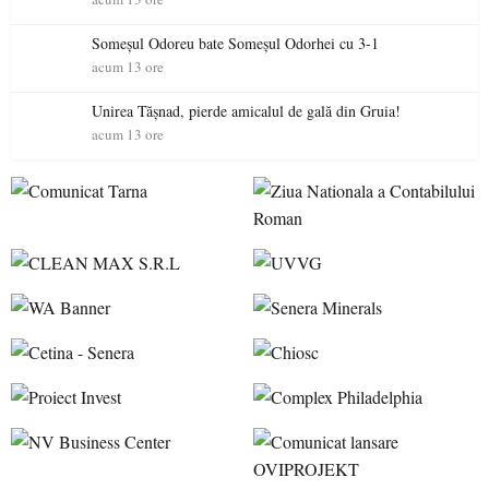
Someșul Odoreu bate Someșul Odorhei cu 3-1
acum 13 ore
Unirea Tășnad, pierde amicalul de gală din Gruia!
acum 13 ore