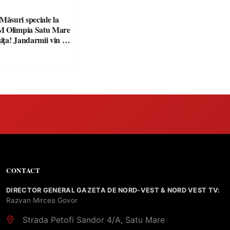
suri speciale la
M Olimpia Satu Mare
ța! Jandarmii vin cu
e clare pentru
CONTACT
DIRECTOR GENERAL GAZETA DE NORD-VEST & NORD VEST TV:
Razvan Mircea Govor
Strada Petofi Sandor 4/A, Satu Mare