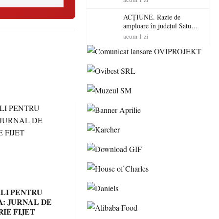
volatilitatea sau nivelul
RTP?
ACȚIUNE. Razie de
amploare în județul Satu
Mare! Polițiștii au dat sute
acum 1 zi
de amenzi și au lăsat 14
șoferi fără permis într-o
singură zi
LI PENTRU
: JURNAL DE
IE FIJET