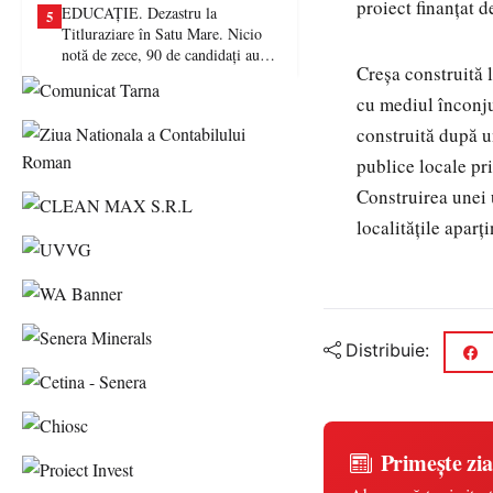
proiect finanțat d
EDUCAȚIE. Dezastru la
5
Titluraziare în Satu Mare. Nicio
notă de zece, 90 de candidați au
Creșa construită 
picat examenul
cu mediul înconju
construită după un
publice locale pr
Construirea unei 
localitățile aparț
Distribuie:
Primește zia