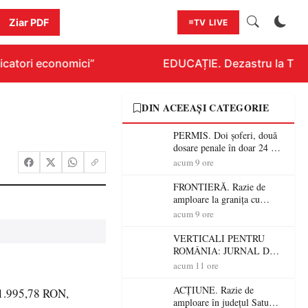
Ziar PDF
TV LIVE
catori economici”
EDUCAȚIE. Dezastru la Titlura
DIN ACEEAȘI CATEGORIE
PERMIS. Doi șoferi, două
dosare penale în doar 24 de
ore la Petea! Unul avea
acum 9 ore
permisul suspendat, celălalt
nu a avut niciodată permis
FRONTIERĂ. Razie de
amploare la granița cu
Ungaria! 800 de persoane și
acum 9 ore
peste 300 de mașini,
verificate
VERTICALI PENTRU
ROMÂNIA: JURNAL DE
CĂLĂTORIE FIJET
acum 11 ore
ACȚIUNE. Razie de
31.995,78 RON,
amploare în județul Satu