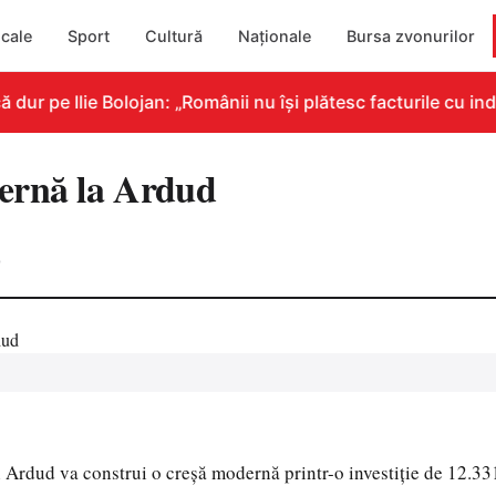
cale
Sport
Cultură
Naționale
Bursa zvonurilor
r pe Ilie Bolojan: „Românii nu își plătesc facturile cu indi
ernă la Ardud
0
 Ardud va construi o creșă modernă printr-o investiție de 12.3