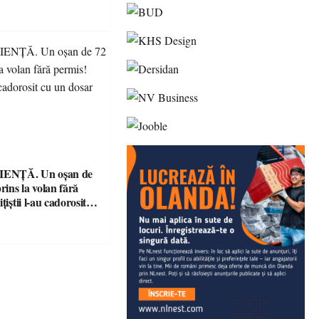
ENȚĂ. Un oșan de
prins la volan fără
țiștii l-au cadorosit
r penal