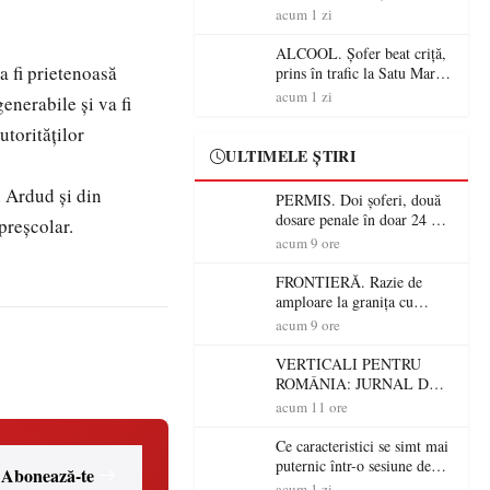
Mare! Polițiștii au dat sute
acum 1 zi
de amenzi și au lăsat 14
șoferi fără permis într-o
ALCOOL. Șofer beat criță,
singură zi
a fi prietenoasă
prins în trafic la Satu Mare!
Alcoolemie uriașă
acum 1 zi
enerabile și va fi
descoperită de polițiști
utorităților
ULTIMELE ȘTIRI
n Ardud și din
PERMIS. Doi șoferi, două
dosare penale în doar 24 de
preșcolar.
ore la Petea! Unul avea
acum 9 ore
permisul suspendat, celălalt
nu a avut niciodată permis
FRONTIERĂ. Razie de
amploare la granița cu
Ungaria! 800 de persoane și
acum 9 ore
peste 300 de mașini,
verificate
VERTICALI PENTRU
ROMÂNIA: JURNAL DE
CĂLĂTORIE FIJET
acum 11 ore
Ce caracteristici se simt mai
puternic într-o sesiune de
Abonează-te
distracție la sloturi online:
acum 1 zi