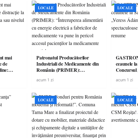
LOCALE
LOCALE
imt mai
Patronatul Producătorilor
GASTRONOMIE 
e de
Industriali de Medicamente din
ceaunele l
line:
România (PRIMER):
Concursul
lul RTP?
“Întreruperea alimentării cu
revine cu 
acum 1 zi
acum 1 zi
energie electrică a fabricilor de
spectaculoa
medicamente va pune în pericol
de renume
accesul pacienților la
medicamente esențiale
LOCALE
LOCALE