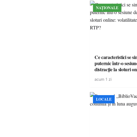
NAȚIONALE
Ce caracteristici se s
puternic într-o sesiun
distracție la sloturi on
volatilitatea sau nive
acum 1 zi
LOCALE