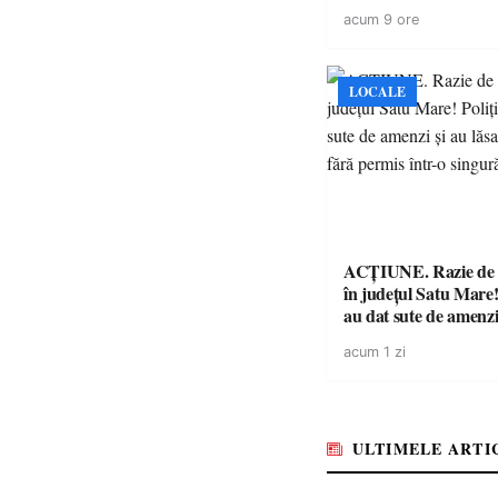
suspendat, celălalt nu
acum 9 ore
niciodată permis
LOCALE
ACȚIUNE. Razie de 
în județul Satu Mare! P
au dat sute de amenzi 
14 șoferi fără permis 
acum 1 zi
singură zi
ULTIMELE ARTI