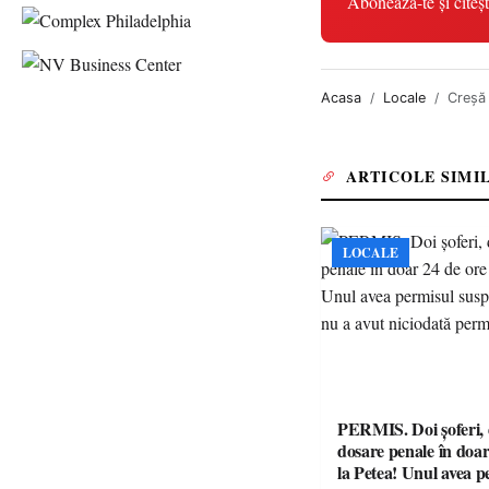
Abonează-te și citeșt
Acasa
Locale
Creșă
ARTICOLE SIMI
LOCALE
PERMIS. Doi șoferi,
dosare penale în doar
la Petea! Unul avea p