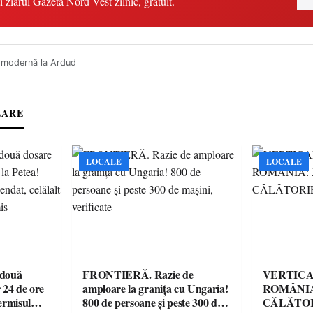
i ziarul Gazeta Nord-Vest zilnic, gratuit.
 modernă la Ardud
LARE
LOCALE
LOCALE
 două
FRONTIERĂ. Razie de
VERTICA
 24 de ore
amploare la granița cu Ungaria!
ROMÂNIA
ermisul
800 de persoane și peste 300 de
CĂLĂTOR