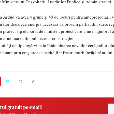
e Ministerului Dezvoltării, Lucrărilor Publice și Administrației.
la Ardud va avea 4 grupe și 40 de locuri pentru antepreșcolari, v
rător deoarece energia necesară va proveni parțial din surse reg
 proiect-tip elaborat de minister, proiect care vine în ajutorul a
in diminuarea timpul necesar construcției.
unități de tip creșă vine în întâmpinarea nevoilor cetățenilor di
inătoare prin creșterea capacității infrastructurii învățământului 
rul gratuit pe email!