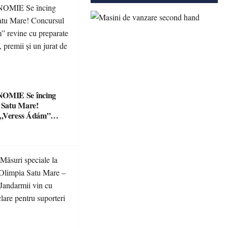
Se încing
a Satu Mare!
 „Veress Ádám”
preparate
se, premii și un jurat