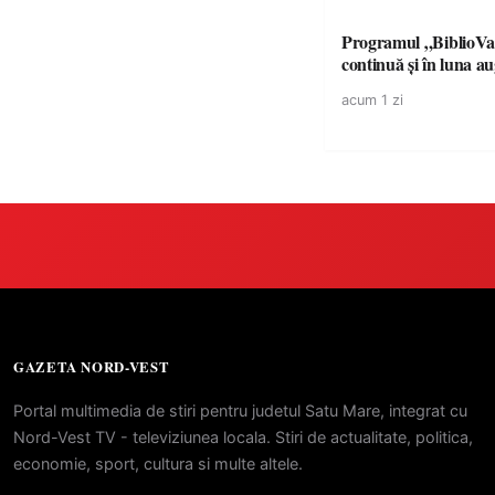
Programul „BiblioVa
continuă și în luna a
acum 1 zi
GAZETA NORD-VEST
Portal multimedia de stiri pentru judetul Satu Mare, integrat cu
Nord-Vest TV - televiziunea locala. Stiri de actualitate, politica,
economie, sport, cultura si multe altele.