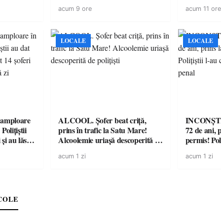
 a avut
mașini, verificate
acum 9 ore
acum 11 ore
LOCALE
LOCALE
amploare
ALCOOL. Șofer beat criță,
INCONȘTI
olițiștii
prins în trafic la Satu Mare!
72 de ani, 
și au lăsat
Alcoolemie uriașă descoperită de
permis! Poli
într-o
polițiști
cu un dosa
acum 1 zi
acum 1 zi
COLE