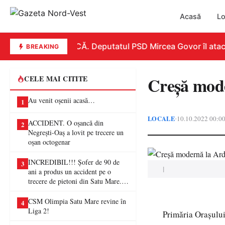
Acasă
Lo
REPLICĂ. Deputatul PSD Mircea Govor îl atacă du
BREAKING
Creșă mod
CELE MAI CITITE
Au venit oșenii acasă…
1
LOCALE
10.10.2022 00:0
•
ACCIDENT. O oșancă din
2
Negrești-Oaș a lovit pe trecere un
oșan octogenar
INCREDIBIL!!! Șofer de 90 de
3
|
ani a produs un accident pe o
trecere de pietoni din Satu Mare. O
femeie a ajuns la spital
CSM Olimpia Satu Mare revine în
4
Liga 2!
Primăria Orașului