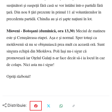
susținători și oaspeții fără casă se vor întâlni într-o partidă fără
țară. Din nou 8 țări prezente în primul 11 al voluntărenilor în
precedenta partidă. Chindia au și ei șapte națiuni în lot.
Mioveni - Botoșani (duminică, ora 13,30)
Meciul de matineu
este și Cenușăreasa etapei. Așa e și normal. Sper totuși ca
moldovenii să nu se obișnuiască prea mult cu această oră. Sunt
singura echipă din Mioldova. Poli Iași nu-i sigur că
promovează iar Oțelul Galați n-ar face decât să-i ia locul în caz
de colaps. Nici asta nu-i sigur!
Opriți războiul!
Distribuie: