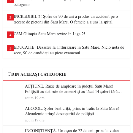
octogenar
INCREDIBIL!!! Șofer de 90 de ani a produs un accident pe o
3
trecere de pietoni din Satu Mare. O femeie a ajuns la spital
CSM Olimpia Satu Mare revine în Liga 2!
4
EDUCAȚIE. Dezastru la Titluraziare în Satu Mare. Nicio notă de
5
zece, 90 de candidați au picat examenul
DIN ACEEAȘI CATEGORIE
ACȚIUNE. Razie de amploare în județul Satu Mare!
Polițiștii au dat sute de amenzi și au lăsat 14 șoferi fără
permis într-o singură zi
acum 19 ore
ALCOOL. Șofer beat criță, prins în trafic la Satu Mare!
Alcoolemie uriașă descoperită de polițiști
acum 19 ore
INCONȘTIENȚĂ. Un oșan de 72 de ani, prins la volan