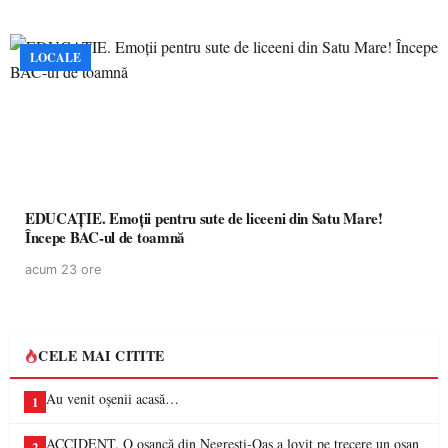
LOCALE
EDUCAȚIE. Emoții pentru sute de liceeni din Satu Mare!
Începe BAC-ul de toamnă
acum 23 ore
CELE MAI CITITE
Au venit oșenii acasă…
1
ACCIDENT. O oșancă din Negrești-Oaș a lovit pe trecere un oșan
2