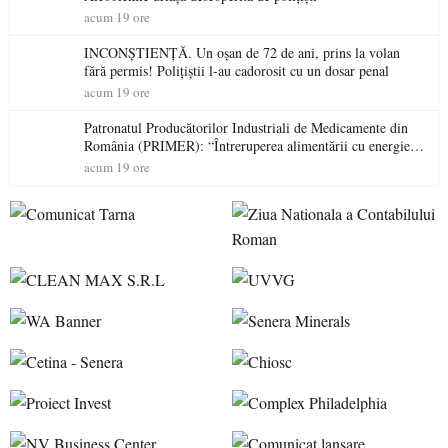
acum 19 ore
INCONȘTIENȚĂ. Un oșan de 72 de ani, prins la volan
fără permis! Polițiștii l-au cadorosit cu un dosar penal
acum 19 ore
Patronatul Producătorilor Industriali de Medicamente din
România (PRIMER): “Întreruperea alimentării cu energie
electrică a fabricilor de medicamente va pune în pericol
acum 19 ore
accesul pacienților la medicamente esențiale