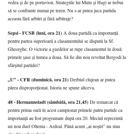
vedea și de pe portavion. Strategiile lui Mutu și Hagi ar trebui
să se confrunte numai pe teren. Nu s-ar putea juca partida
aceasta fără arbitri și fără arbitraje?
Sepsi - FCSB (luni, ora 21)
A doua partidă ca importanță
pentru partea superioară a clasamentului se dispută la Sf.
Gheorghe. O victorie a gazdelor ar rupe clasamentul în două:
primele șase și lumea a doua. Să fie din nou revoltat Bergodi la
sfârșitul partidei?
„U” - CFR (duminică, ora 21)
Derbiul clujean ar putea
părea disproporționat. Istoria ne spune altceva.
48 - Hermannstadt (sâmbătă, ora 21,45)
De remarcat că
pentru prima oară în acest campionat primele patru partide ca
importanță au fost programate după ora 20. Meciul reprezintă
un nou duel Oltenia - Ardeal. Până acum „ai noștri” nu stau