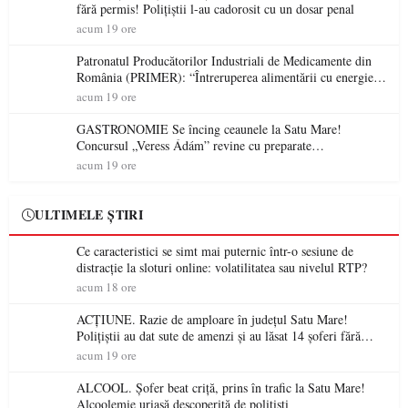
fără permis! Polițiștii l-au cadorosit cu un dosar penal
acum 19 ore
Patronatul Producătorilor Industriali de Medicamente din
România (PRIMER): “Întreruperea alimentării cu energie
electrică a fabricilor de medicamente va pune în pericol
acum 19 ore
accesul pacienților la medicamente esențiale
GASTRONOMIE Se încing ceaunele la Satu Mare!
Concursul „Veress Ádám” revine cu preparate
spectaculoase, premii și un jurat de renume
acum 19 ore
ULTIMELE ȘTIRI
Ce caracteristici se simt mai puternic într-o sesiune de
distracție la sloturi online: volatilitatea sau nivelul RTP?
acum 18 ore
ACȚIUNE. Razie de amploare în județul Satu Mare!
Polițiștii au dat sute de amenzi și au lăsat 14 șoferi fără
permis într-o singură zi
acum 19 ore
ALCOOL. Șofer beat criță, prins în trafic la Satu Mare!
Alcoolemie uriașă descoperită de polițiști