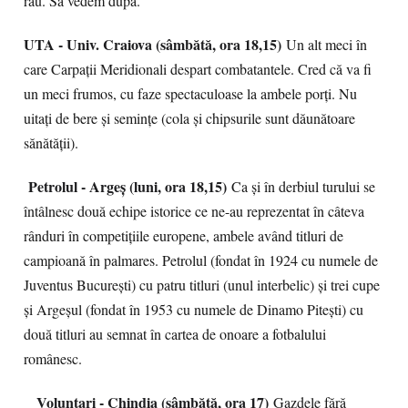
rău. Să vedem după.
UTA - Univ. Craiova (sâmbătă, ora 18,15)
Un alt meci în
care Carpații Meridionali despart combatantele. Cred că va fi
un meci frumos, cu faze spectaculoase la ambele porți. Nu
uitați de bere și semințe (cola și chipsurile sunt dăunătoare
sănătății).
Petrolul - Argeș (luni, ora 18,15)
Ca și în derbiul turului se
întâlnesc două echipe istorice ce ne-au reprezentat în câteva
rânduri în competițiile europene, ambele având titluri de
campioană în palmares. Petrolul (fondat în 1924 cu numele de
Juventus București) cu patru titluri (unul interbelic) și trei cupe
și Argeșul (fondat în 1953 cu numele de Dinamo Pitești) cu
două titluri au semnat în cartea de onoare a fotbalului
românesc.
Voluntari - Chindia (sâmbătă, ora 17)
Gazdele fără