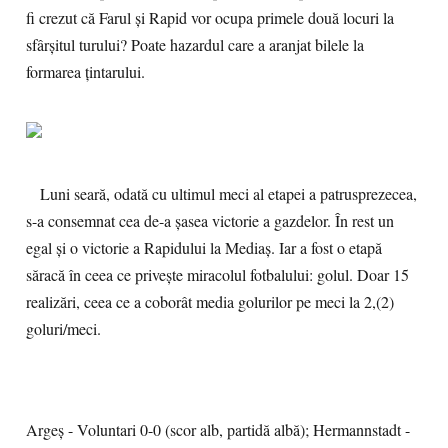
fi crezut că Farul și Rapid vor ocupa primele două locuri la
sfârșitul turului? Poate hazardul care a aranjat bilele la
formarea țintarului.
Luni seară, odată cu ultimul meci al etapei a patrusprezecea,
s-a consemnat cea de-a șasea victorie a gazdelor. În rest un
egal și o victorie a Rapidului la Mediaș. Iar a fost o etapă
săracă în ceea ce privește miracolul fotbalului: golul. Doar 15
realizări, ceea ce a coborât media golurilor pe meci la 2,(2)
goluri/meci.
Argeș - Voluntari 0-0 (scor alb, partidă albă); Hermannstadt -