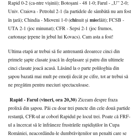
Rapid 0-2 (ca-ntre vișinii); Botoșani - 48 1-0; Farul - „U” 2-0;
Univ. Craiova - Petrolul 2-1 (la partidele de sâmbătă nu am fost
chi
mio
în țară); Chindia - Mioveni 1-0 (
nuit și
rlăit); FCSB -
UTA 2-1 (joc minunat); CFR - Sepsi 2-1 (joc frumos,
cartonașe țepene în jebul lui Kovacs). Cam asta a fost!
Ultima etapă ar trebui să fie antrenantă deoarece cinci din
primele șapte clasate joacă în deplasare și patru din ultimele
cinci clasate joacă acasă. Lăsând la o parte poliloghia din
șapou bazată mai mult pe emoții decât pe cifre, tot ar trebui să
ne pregătim pentru meciuri spectaculoase.
Rapid - Farul (vineri, ora 20,30)
Ziceam despre fraza
prolixă din șapou. Păi cu doar trei puncte din cele două partide
restanță, CFR-ul ar coborî Rapidul pe locul trei. Poate că FRF-
ul a încercat să le înfrâneze frustrările rapidiștilor în Cupa
României, neacordându-le dumbrăvițenilor un penalti care se