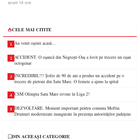
acum 14 ore
CELE MAI CITITE
Au venit oșenii acasă…
1
ACCIDENT. O oșancă din Negrești-Oaș a lovit pe trecere un oșan
2
octogenar
INCREDIBIL!!! Șofer de 90 de ani a produs un accident pe o
3
trecere de pietoni din Satu Mare. O femeie a ajuns la spital
CSM Olimpia Satu Mare revine în Liga 2!
4
DEZVOLTARE. Moment important pentru comuna Moftin.
5
Drumuri modernizate inaugurate în prezența autorităților județene
DIN ACEEAȘI CATEGORIE