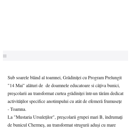
||||
Sub soarele blând al toamnei, Grădiniței cu Program Prelungit
"14 Mai" alături de de doamnele educatoare si câțiva bunici,
preșcolarii au transformat curtea grădiniței într-un tărâm dedicat
activităților specifice anotimpului cu atât de efemeră frumusețe
- Toamna.
La "Mustaria Ursuleților", preșcolarii grupei mari B, îndrumați
de bunicul Chermeș, au transformat strugurii aduși cu mare