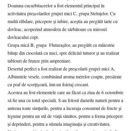
Doamna cucurbitaceelor a fost elementul principal în
activitatea preșcolarilor grupei mici C, grupa Steluțelor. Cu
multă răbdare, pricepere și iubire, aceștia au pregătit tarte cu
dovleac, acoperind atmosfera de sărbătoare cu mirosul
dovleacului copt.
Grupa mică B, grupa Fluturașilor, au pregătit cu măiestrie
biluțe din ciocolată cu nuci, spre deliciul tuturor și au realizat
tablouri de frunze prin amprentare.
Desertul perfect a fost realizat de preșcolarii grupei mici A,
Albinutele vesele, combinând aroma merelor coapte, presărate
cu praf de scorțișoară, într-un foietaj crocant.
Acestea au fost elementele care au făcut ca ziua de 6 octombrie
să fie una cu totul specială. S-au folosit darurile naturii pentru a
antrena toate simțurile, pentru a încuraja consumul de fructe și
legume pentru un stil de viață sănătos, pentru a forma priceperi
și deprinderi, pentru a stimula imaginația și creativitatea.