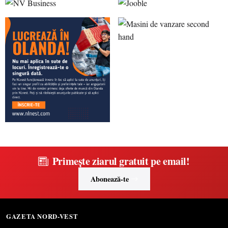
Primește ziarul gratuit pe email!
Abonează-te
GAZETA NORD-VEST