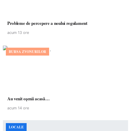
Probleme de percepere a noului regulament
acum 13 ore
BURSA ZVONURILOR
Au venit oșenii acasă…
acum 14 ore
LOCALE