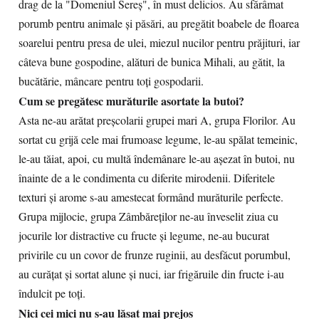
drag de la "Domeniul Sereș", în must delicios. Au sfărâmat
porumb pentru animale și păsări, au pregătit boabele de floarea
soarelui pentru presa de ulei, miezul nucilor pentru prăjituri, iar
câteva bune gospodine, alături de bunica Mihali, au gătit, la
bucătărie, mâncare pentru toți gospodarii.
Cum se pregătesc murăturile asortate la butoi?
Asta ne-au arătat preșcolarii grupei mari A, grupa Florilor. Au
sortat cu grijă cele mai frumoase legume, le-au spălat temeinic,
le-au tăiat, apoi, cu multă îndemânare le-au așezat în butoi, nu
înainte de a le condimenta cu diferite mirodenii. Diferitele
texturi și arome s-au amestecat formând murăturile perfecte.
Grupa mijlocie, grupa Zâmbăreților ne-au înveselit ziua cu
jocurile lor distractive cu fructe și legume, ne-au bucurat
privirile cu un covor de frunze ruginii, au desfăcut porumbul,
au curățat și sortat alune și nuci, iar frigăruile din fructe i-au
îndulcit pe toți.
Nici cei mici nu s-au lăsat mai prejos