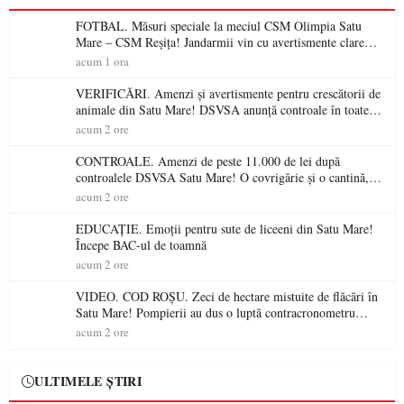
FOTBAL. Măsuri speciale la meciul CSM Olimpia Satu
Mare – CSM Reșița! Jandarmii vin cu avertismente clare
pentru suporteri
acum 1 ora
VERIFICĂRI. Amenzi și avertismente pentru crescătorii de
animale din Satu Mare! DSVSA anunță controale în toate
gospodăriile și face apel la respectarea legii
acum 2 ore
CONTROALE. Amenzi de peste 11.000 de lei după
controalele DSVSA Satu Mare! O covrigărie și o cantină,
sancționate pentru nereguli
acum 2 ore
EDUCAȚIE. Emoții pentru sute de liceeni din Satu Mare!
Începe BAC-ul de toamnă
acum 2 ore
VIDEO. COD ROȘU. Zeci de hectare mistuite de flăcări în
Satu Mare! Pompierii au dus o luptă contracronometru
pentru a salva o pădure de la dezastru
acum 2 ore
ULTIMELE ȘTIRI