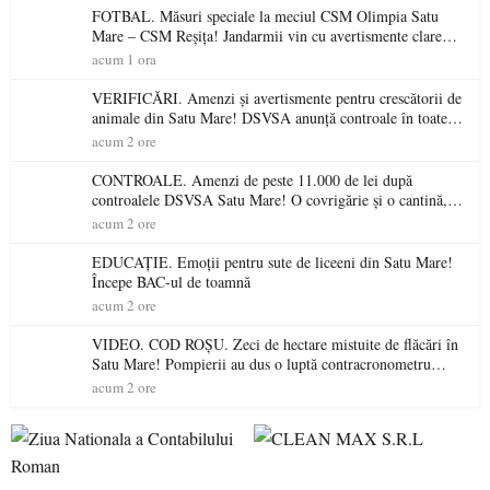
FOTBAL. Măsuri speciale la meciul CSM Olimpia Satu
Mare – CSM Reșița! Jandarmii vin cu avertismente clare
pentru suporteri
acum 1 ora
VERIFICĂRI. Amenzi și avertismente pentru crescătorii de
animale din Satu Mare! DSVSA anunță controale în toate
gospodăriile și face apel la respectarea legii
acum 2 ore
CONTROALE. Amenzi de peste 11.000 de lei după
controalele DSVSA Satu Mare! O covrigărie și o cantină,
sancționate pentru nereguli
acum 2 ore
EDUCAȚIE. Emoții pentru sute de liceeni din Satu Mare!
Începe BAC-ul de toamnă
acum 2 ore
VIDEO. COD ROȘU. Zeci de hectare mistuite de flăcări în
Satu Mare! Pompierii au dus o luptă contracronometru
pentru a salva o pădure de la dezastru
acum 2 ore