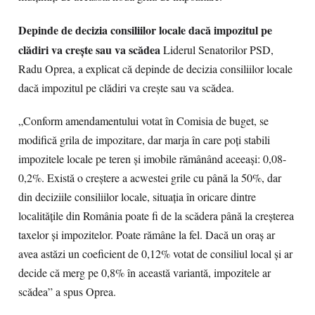
Depinde de decizia consiliilor locale dacă impozitul pe
clădiri va crește sau va scădea
Liderul Senatorilor PSD,
Radu Oprea, a explicat că depinde de decizia consiliilor locale
dacă impozitul pe clădiri va crește sau va scădea.
„Conform amendamentului votat în Comisia de buget, se
modifică grila de impozitare, dar marja în care poți stabili
impozitele locale pe teren și imobile rămânând aceeași: 0,08-
0,2%. Există o creștere a acwestei grile cu până la 50%, dar
din deciziile consiliilor locale, situația în oricare dintre
localitățile din România poate fi de la scădera până la creșterea
taxelor și impozitelor. Poate rămâne la fel. Dacă un oraș ar
avea astăzi un coeficient de 0,12% votat de consiliul local și ar
decide că merg pe 0,8% în această variantă, impozitele ar
scădea” a spus Oprea.