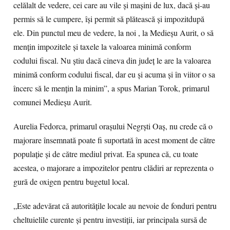
celălalt de vedere, cei care au vile și mașini de lux, dacă și-au
permis să le cumpere, își permit să plătească și impozitdupă
ele. Din punctul meu de vedere, la noi , la Medieșu Aurit, o să
mențin impozitele și taxele la valoarea minimă conform
codului fiscal. Nu știu dacă cineva din județ le are la valoarea
minimă conform codului fiscal, dar eu și acuma și în viitor o sa
încerc să le mențin la minim”, a spus Marian Torok, primarul
comunei Medieșu Aurit.
Aurelia Fedorca, primarul orașului Negrști Oaș, nu crede că o
majorare însemnată poate fi suportată în acest moment de către
populație și de către mediul privat. Ea spunea că, cu toate
acestea, o majorare a impozitelor pentru clădiri ar reprezenta o
gură de oxigen pentru bugetul local.
„Este adevărat că autoritățile locale au nevoie de fonduri pentru
cheltuielile curente și pentru investiții, iar principala sursă de