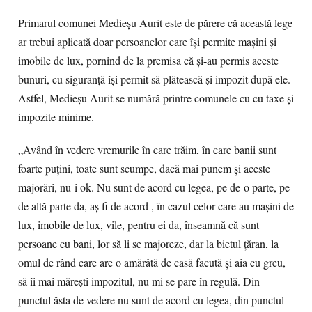
Primarul comunei Medieșu Aurit este de părere că această lege
ar trebui aplicată doar persoanelor care își permite mașini și
imobile de lux, pornind de la premisa că și-au permis aceste
bunuri, cu siguranță își permit să plătească și impozit după ele.
Astfel, Medieșu Aurit se numără printre comunele cu cu taxe și
impozite minime.
„Având în vedere vremurile în care trăim, în care banii sunt
foarte puțini, toate sunt scumpe, dacă mai punem și aceste
majorări, nu-i ok. Nu sunt de acord cu legea, pe de-o parte, pe
de altă parte da, aș fi de acord , în cazul celor care au mașini de
lux, imobile de lux, vile, pentru ei da, înseamnă că sunt
persoane cu bani, lor să li se majoreze, dar la bietul țăran, la
omul de rând care are o amărâtă de casă facută și aia cu greu,
să îi mai mărești impozitul, nu mi se pare în regulă. Din
punctul ăsta de vedere nu sunt de acord cu legea, din punctul