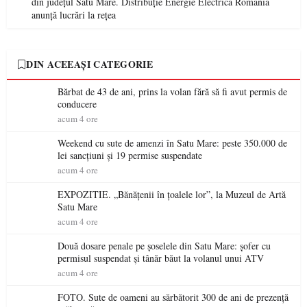
din județul Satu Mare. Distribuție Energie Electrică România
anunță lucrări la rețea
DIN ACEEAȘI CATEGORIE
Bărbat de 43 de ani, prins la volan fără să fi avut permis de
conducere
acum 4 ore
Weekend cu sute de amenzi în Satu Mare: peste 350.000 de
lei sancțiuni și 19 permise suspendate
acum 4 ore
EXPOZITIE. „Bănățenii în țoalele lor”, la Muzeul de Artă
Satu Mare
acum 4 ore
Două dosare penale pe șoselele din Satu Mare: șofer cu
permisul suspendat și tânăr băut la volanul unui ATV
acum 4 ore
FOTO. Sute de oameni au sărbătorit 300 de ani de prezență