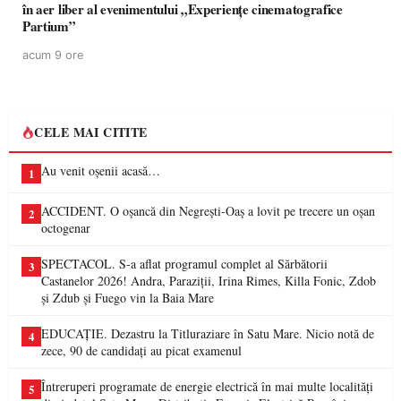
în aer liber al evenimentului „Experiențe cinematografice
Partium”
acum 9 ore
CELE MAI CITITE
Au venit oșenii acasă…
1
ACCIDENT. O oșancă din Negrești-Oaș a lovit pe trecere un oșan
2
octogenar
SPECTACOL. S-a aflat programul complet al Sărbătorii
3
Castanelor 2026! Andra, Paraziții, Irina Rimes, Killa Fonic, Zdob
și Zdub și Fuego vin la Baia Mare
EDUCAȚIE. Dezastru la Titluraziare în Satu Mare. Nicio notă de
4
zece, 90 de candidați au picat examenul
Întreruperi programate de energie electrică în mai multe localități
5