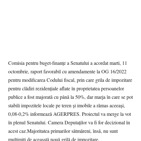
Comisia pentru buget-finanțe a Senatului a acordat marti, 11
octombrie, raport favorabil cu amendamente la OG 16/2022
pentru modificarea Codului fiscal, prin care grila de impozitare
pentru clădiri rezidențiale aflate în proprietatea persoanelor
publice a fost majorată cu până la 50%, dar marja în care se pot
stabili impozitele locale pe teren și imobile a rămas aceeași,
0,08-0,2% informează AGERPRES. Proiectul va merge la vot
în plenul Senatului. Camera Deputaților va fi for decizional în
acest caz.Majoritatea primarilor sătmăreni, însă, nu sunt
mulțimiți de aceasstă nouă grilă de impozitare.