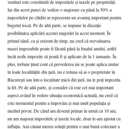
venituri este constituită de impozitele și taxele pe proprietăți.
Iar din acest punct de vedere o majorare cu până la 50% a
impozitelor pe clădiri ar reprezenta un avantaj important pentru
bugetul local. Pe de altă parte, se impune în discuție
posibilitatea aplicării acestei majorări în acest moment. În
primul rând, ca și orizont de timp, nu cred că reevaluarea
masei impozabile poate fi făcută până la finalul anului, astfel
încât noile impozite să poată fi și aplicate de la 1 ianuarie. În
plus, trebuie ținut cont că prevederea nu se poate aplica unitar
în toate localitățile din țară, nu e totuna să ai o proprietate în
București sau într-o localitate mică din țară, nu le poți impozita
la fel. Pe de altă parte, și consider că este cel mai important
aspect având în vedere situația economică actuală, nu cred că
este momentul pentru a împovăra și mai mult populația și
mediul privat. De când am devenit primar în urmă cu 10 ani,
nu am majorat impozitele și taxele locale, doar le-am ajustat cu
inflația. Am căutat mereu soluții pentru o mai bună colectare a