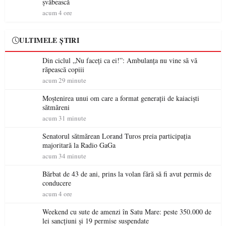
șvăbească
acum 4 ore
ULTIMELE ȘTIRI
Din ciclul „Nu faceți ca ei!”: Ambulanța nu vine să vă
răpească copiii
acum 29 minute
Moștenirea unui om care a format generații de kaiaciști
sătmăreni
acum 31 minute
Senatorul sătmărean Lorand Turos preia participația
majoritară la Radio GaGa
acum 34 minute
Bărbat de 43 de ani, prins la volan fără să fi avut permis de
conducere
acum 4 ore
Weekend cu sute de amenzi în Satu Mare: peste 350.000 de
lei sancțiuni și 19 permise suspendate