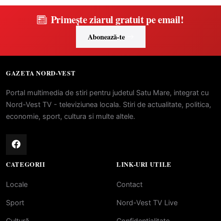
Primește ziarul gratuit pe email!
Abonează-te
GAZETA NORD-VEST
Portal multimedia de stiri pentru judetul Satu Mare, integrat cu
Nord-Vest TV - televiziunea locala. Stiri de actualitate, politica,
economie, sport, cultura si multe altele.
CATEGORII
LINK-URI UTILE
Locale
Contact
Sport
Nord-Vest TV Live
Cultură
Confidentialitate