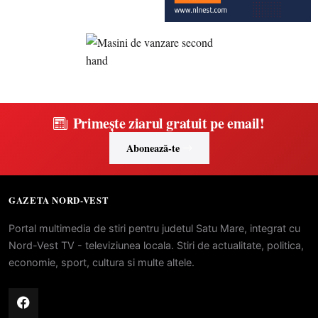
Primește ziarul gratuit pe email!
Abonează-te
GAZETA NORD-VEST
Portal multimedia de stiri pentru judetul Satu Mare, integrat cu
Nord-Vest TV - televiziunea locala. Stiri de actualitate, politica,
economie, sport, cultura si multe altele.