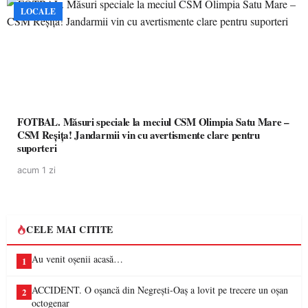
LOCALE
FOTBAL. Măsuri speciale la meciul CSM Olimpia Satu Mare –
CSM Reșița! Jandarmii vin cu avertismente clare pentru
suporteri
acum 1 zi
CELE MAI CITITE
Au venit oșenii acasă…
1
ACCIDENT. O oșancă din Negrești-Oaș a lovit pe trecere un oșan
2
octogenar