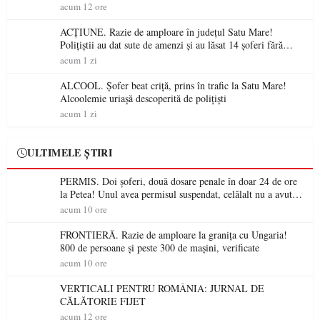
acum 12 ore
ACȚIUNE. Razie de amploare în județul Satu Mare!
Polițiștii au dat sute de amenzi și au lăsat 14 șoferi fără
permis într-o singură zi
acum 1 zi
ALCOOL. Șofer beat criță, prins în trafic la Satu Mare!
Alcoolemie uriașă descoperită de polițiști
acum 1 zi
ULTIMELE ȘTIRI
PERMIS. Doi șoferi, două dosare penale în doar 24 de ore
la Petea! Unul avea permisul suspendat, celălalt nu a avut
niciodată permis
acum 10 ore
FRONTIERĂ. Razie de amploare la granița cu Ungaria!
800 de persoane și peste 300 de mașini, verificate
acum 10 ore
VERTICALI PENTRU ROMÂNIA: JURNAL DE
CĂLĂTORIE FIJET
acum 12 ore