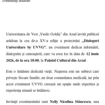
Universitatea de Vest „Vasile Goldiș” din Arad invită publicul
„Dialoguri
arădean la cea de-a XV-a ediție a proiectului
Universitare by UVVG”
, un eveniment dedicat informării,
12 iunie
dialogului și cunoașterii, care va avea loc în data de
2026, de la ora 18:00
Palatul Cultural din Arad
, la
.
Este o întâlnire dedicată vieții. Nașterea este un subiect care
privește fiecare familie, nu doar comunitatea medicală, iar prin
acest eveniment UVVG creează un spațiu unde expertiza și
experiența umană se întâlnesc.
Nelly Niculina Stăncescu
Invitații evenimentului sunt
, una