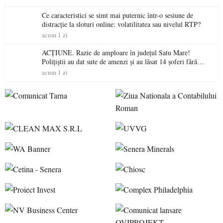
Ce caracteristici se simt mai puternic într-o sesiune de
distracție la sloturi online: volatilitatea sau nivelul RTP?
acum 1 zi
ACȚIUNE. Razie de amploare în județul Satu Mare!
Polițiștii au dat sute de amenzi și au lăsat 14 șoferi fără
permis într-o singură zi
acum 1 zi