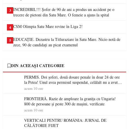
INCREDIBIL!!! Șofer de 90 de ani a produs un accident pe o
3
trecere de pietoni din Satu Mare. O femeie a ajuns la spital
CSM Olimpia Satu Mare revine în Liga 2!
4
EDUCAȚIE. Dezastru la Titluraziare în Satu Mare. Nicio notă de
5
zece, 90 de candidați au picat examenul
DIN ACEEAȘI CATEGORIE
PERMIS. Doi șoferi, două dosare penale în doar 24 de ore
la Petea! Unul avea permisul suspendat, celălalt nu a avut
niciodată permis
acum 10 ore
FRONTIERĂ. Razie de amploare la granița cu Ungaria!
800 de persoane și peste 300 de mașini, verificate
acum 10 ore
VERTICALI PENTRU ROMÂNIA: JURNAL DE
CĂLĂTORIE FIJET