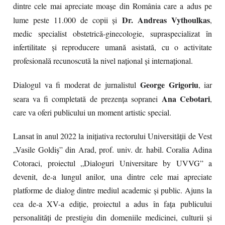
dintre cele mai apreciate moașe din România care a adus pe
Dr. Andreas Vythoulkas
lume peste 11.000 de copii și
,
medic specialist obstetrică-ginecologie, supraspecializat în
infertilitate și reproducere umană asistată, cu o activitate
profesională recunoscută la nivel național și internațional.
George Grigoriu
Dialogul va fi moderat de jurnalistul
, iar
Ana Cebotari
seara va fi completată de prezența sopranei
,
care va oferi publicului un moment artistic special.
Lansat în anul 2022 la inițiativa rectorului Universității de Vest
„Vasile Goldiș” din Arad, prof. univ. dr. habil. Coralia Adina
Cotoraci, proiectul „Dialoguri Universitare by UVVG” a
devenit, de-a lungul anilor, una dintre cele mai apreciate
platforme de dialog dintre mediul academic și public. Ajuns la
cea de-a XV-a ediție, proiectul a adus în fața publicului
personalități de prestigiu din domeniile medicinei, culturii și