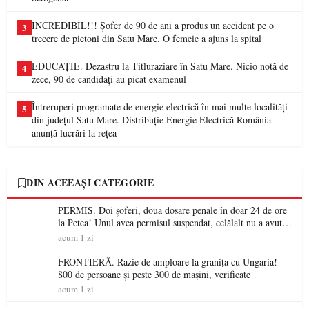
INCREDIBIL!!! Șofer de 90 de ani a produs un accident pe o
3
trecere de pietoni din Satu Mare. O femeie a ajuns la spital
EDUCAȚIE. Dezastru la Titluraziare în Satu Mare. Nicio notă de
4
zece, 90 de candidați au picat examenul
Întreruperi programate de energie electrică în mai multe localități
5
din județul Satu Mare. Distribuție Energie Electrică România
anunță lucrări la rețea
DIN ACEEAȘI CATEGORIE
PERMIS. Doi șoferi, două dosare penale în doar 24 de ore
la Petea! Unul avea permisul suspendat, celălalt nu a avut
niciodată permis
acum 1 zi
FRONTIERĂ. Razie de amploare la granița cu Ungaria!
800 de persoane și peste 300 de mașini, verificate
acum 1 zi