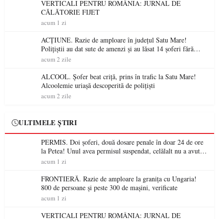
VERTICALI PENTRU ROMÂNIA: JURNAL DE
CĂLĂTORIE FIJET
acum 1 zi
ACȚIUNE. Razie de amploare în județul Satu Mare!
Polițiștii au dat sute de amenzi și au lăsat 14 șoferi fără
permis într-o singură zi
acum 2 zile
ALCOOL. Șofer beat criță, prins în trafic la Satu Mare!
Alcoolemie uriașă descoperită de polițiști
acum 2 zile
ULTIMELE ȘTIRI
PERMIS. Doi șoferi, două dosare penale în doar 24 de ore
la Petea! Unul avea permisul suspendat, celălalt nu a avut
niciodată permis
acum 1 zi
FRONTIERĂ. Razie de amploare la granița cu Ungaria!
800 de persoane și peste 300 de mașini, verificate
acum 1 zi
VERTICALI PENTRU ROMÂNIA: JURNAL DE