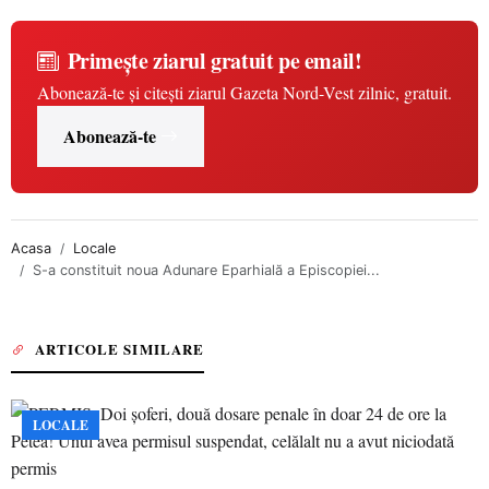
Primește ziarul gratuit pe email!
Abonează-te și citești ziarul Gazeta Nord-Vest zilnic, gratuit.
Abonează-te
Acasa
Locale
S-a constituit noua Adunare Eparhială a Episcopiei...
ARTICOLE SIMILARE
LOCALE