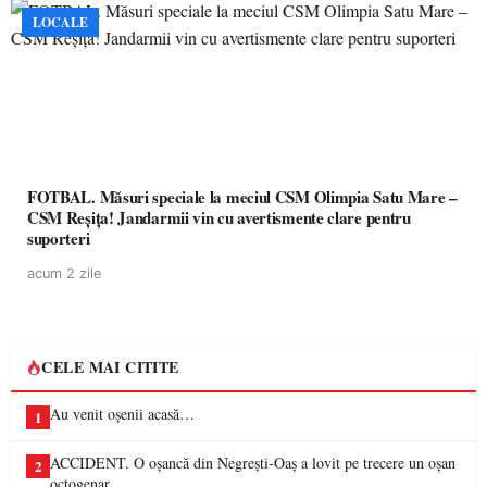
LOCALE
FOTBAL. Măsuri speciale la meciul CSM Olimpia Satu Mare –
CSM Reșița! Jandarmii vin cu avertismente clare pentru
suporteri
acum 2 zile
CELE MAI CITITE
Au venit oșenii acasă…
1
ACCIDENT. O oșancă din Negrești-Oaș a lovit pe trecere un oșan
2
octogenar