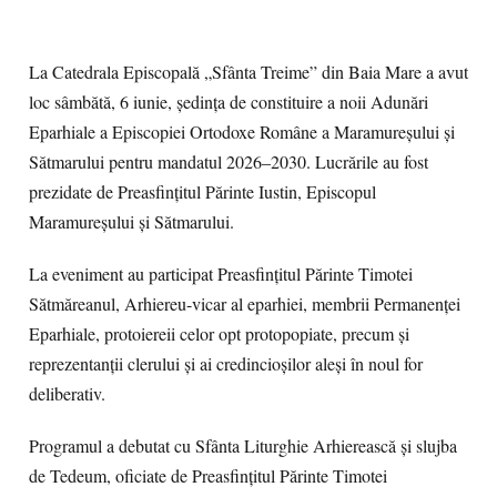
La Catedrala Episcopală „Sfânta Treime” din Baia Mare a avut
loc sâmbătă, 6 iunie, ședința de constituire a noii Adunări
Eparhiale a Episcopiei Ortodoxe Române a Maramureșului și
Sătmarului pentru mandatul 2026–2030. Lucrările au fost
prezidate de Preasfințitul Părinte Iustin, Episcopul
Maramureșului și Sătmarului.
La eveniment au participat Preasfințitul Părinte Timotei
Sătmăreanul, Arhiereu-vicar al eparhiei, membrii Permanenței
Eparhiale, protoiereii celor opt protopopiate, precum și
reprezentanții clerului și ai credincioșilor aleși în noul for
deliberativ.
Programul a debutat cu Sfânta Liturghie Arhierească și slujba
de Tedeum, oficiate de Preasfințitul Părinte Timotei