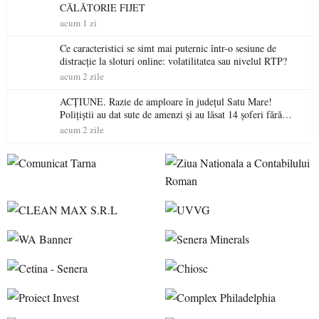
CĂLĂTORIE FIJET
acum 1 zi
Ce caracteristici se simt mai puternic într-o sesiune de
distracție la sloturi online: volatilitatea sau nivelul RTP?
acum 2 zile
ACȚIUNE. Razie de amploare în județul Satu Mare!
Polițiștii au dat sute de amenzi și au lăsat 14 șoferi fără
permis într-o singură zi
acum 2 zile