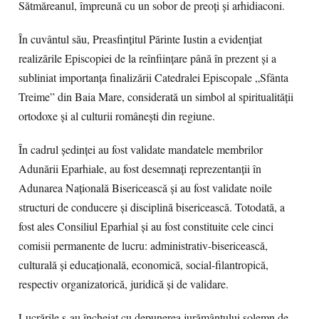
Sătmăreanul, împreună cu un sobor de preoți și arhidiaconi.
În cuvântul său, Preasfințitul Părinte Iustin a evidențiat
realizările Episcopiei de la reînființare până în prezent și a
subliniat importanța finalizării Catedralei Episcopale „Sfânta
Treime” din Baia Mare, considerată un simbol al spiritualității
ortodoxe și al culturii românești din regiune.
În cadrul ședinței au fost validate mandatele membrilor
Adunării Eparhiale, au fost desemnați reprezentanții în
Adunarea Națională Bisericească și au fost validate noile
structuri de conducere și disciplină bisericească. Totodată, a
fost ales Consiliul Eparhial și au fost constituite cele cinci
comisii permanente de lucru: administrativ-bisericească,
culturală și educațională, economică, social-filantropică,
respectiv organizatorică, juridică și de validare.
Lucrările s-au încheiat cu depunerea jurământului solemn de