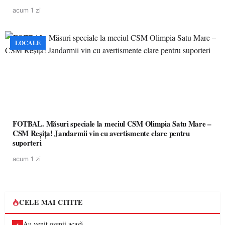
de învățământ preuniversitar, finanțat prin PNRR
acum 1 zi
LOCALE
FOTBAL. Măsuri speciale la meciul CSM Olimpia Satu Mare –
CSM Reșița! Jandarmii vin cu avertismente clare pentru
suporteri
acum 1 zi
CELE MAI CITITE
Au venit oșenii acasă…