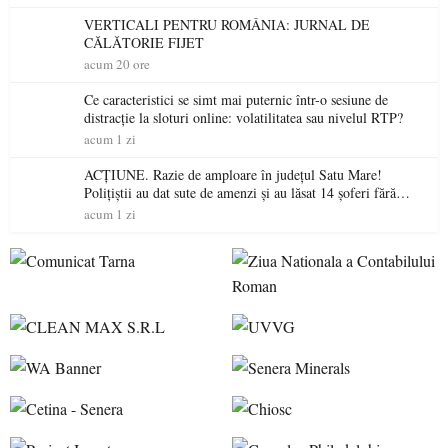
VERTICALI PENTRU ROMÂNIA: JURNAL DE
CĂLĂTORIE FIJET
acum 20 ore
Ce caracteristici se simt mai puternic într-o sesiune de
distracție la sloturi online: volatilitatea sau nivelul RTP?
acum 1 zi
ACȚIUNE. Razie de amploare în județul Satu Mare!
Polițiștii au dat sute de amenzi și au lăsat 14 șoferi fără
permis într-o singură zi
acum 1 zi