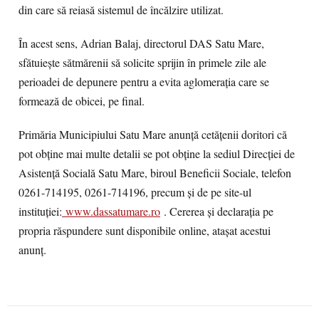
din care să reiasă sistemul de încălzire utilizat.
În acest sens, Adrian Balaj, directorul DAS Satu Mare,
sfătuiește sătmărenii să solicite sprijin în primele zile ale
perioadei de depunere pentru a evita aglomerația care se
formează de obicei, pe final.
Primăria Municipiului Satu Mare anunță cetățenii doritori că
pot obține mai multe detalii se pot obține la sediul Direcției de
Asistență Socială Satu Mare, biroul Beneficii Sociale, telefon
0261-714195, 0261-714196, precum și de pe site-ul
instituției:
www.dassatumare.ro
. Cererea și declarația pe
propria răspundere sunt disponibile online, atașat acestui
anunț.