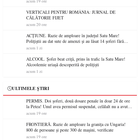
acum 19 ore
VERTICALI PENTRU ROMÂNIA: JURNAL DE
CĂLĂTORIE FIJET
acum 20 ore
ACȚIUNE. Razie de amploare în județul Satu Mare!
Polițiștii au dat sute de amenzi și au lăsat 14 șoferi fără
permis într-o singură zi
acum 1 zi
ALCOOL. Șofer beat criță, prins în trafic la Satu Mare!
Alcoolemie uriașă descoperită de polițiști
acum 1 zi
ULTIMELE ȘTIRI
PERMIS. Doi șoferi, două dosare penale în doar 24 de ore
la Petea! Unul avea permisul suspendat, celălalt nu a avut
niciodată permis
acum 19 ore
FRONTIERĂ. Razie de amploare la granița cu Ungaria!
800 de persoane și peste 300 de mașini, verificate
acum 19 ore