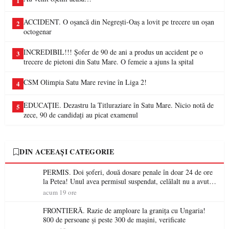
1
ACCIDENT. O oșancă din Negrești-Oaș a lovit pe trecere un oșan
2
octogenar
INCREDIBIL!!! Șofer de 90 de ani a produs un accident pe o
3
trecere de pietoni din Satu Mare. O femeie a ajuns la spital
CSM Olimpia Satu Mare revine în Liga 2!
4
EDUCAȚIE. Dezastru la Titluraziare în Satu Mare. Nicio notă de
5
zece, 90 de candidați au picat examenul
DIN ACEEAȘI CATEGORIE
PERMIS. Doi șoferi, două dosare penale în doar 24 de ore
la Petea! Unul avea permisul suspendat, celălalt nu a avut
niciodată permis
acum 19 ore
FRONTIERĂ. Razie de amploare la granița cu Ungaria!
800 de persoane și peste 300 de mașini, verificate