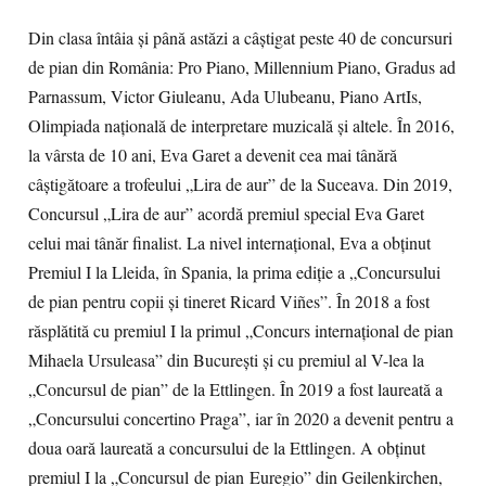
Din clasa întâia și până astăzi a câștigat peste 40 de concursuri
de pian din România: Pro Piano, Millennium Piano, Gradus ad
Parnassum, Victor Giuleanu, Ada Ulubeanu, Piano ArtIs,
Olimpiada națională de interpretare muzicală și altele. În 2016,
la vârsta de 10 ani, Eva Garet a devenit cea mai tânără
câștigătoare a trofeului „Lira de aur” de la Suceava. Din 2019,
Concursul „Lira de aur” acordă premiul special Eva Garet
celui mai tânăr finalist. La nivel internațional, Eva a obținut
Premiul I la Lleida, în Spania, la prima ediție a „Concursului
de pian pentru copii și tineret Ricard Viñes”. În 2018 a fost
răsplătită cu premiul I la primul „Concurs internațional de pian
Mihaela Ursuleasa” din București și cu premiul al V-lea la
„Concursul de pian” de la Ettlingen. În 2019 a fost laureată a
„Concursului concertino Praga”, iar în 2020 a devenit pentru a
doua oară laureată a concursului de la Ettlingen. A obținut
premiul I la „Concursul de pian Euregio” din Geilenkirchen,