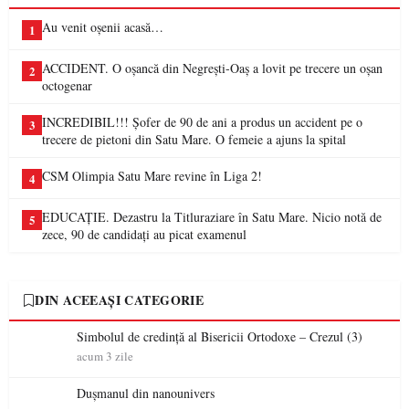
Au venit oșenii acasă…
1
ACCIDENT. O oșancă din Negrești-Oaș a lovit pe trecere un oșan
2
octogenar
INCREDIBIL!!! Șofer de 90 de ani a produs un accident pe o
3
trecere de pietoni din Satu Mare. O femeie a ajuns la spital
CSM Olimpia Satu Mare revine în Liga 2!
4
EDUCAȚIE. Dezastru la Titluraziare în Satu Mare. Nicio notă de
5
zece, 90 de candidați au picat examenul
DIN ACEEAȘI CATEGORIE
Simbolul de credinţă al Bisericii Ortodoxe – Crezul (3)
acum 3 zile
Dușmanul din nanounivers