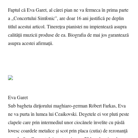
Faptul că Eva Garet, al cărei pian ne va fermeca în prima parte
a „Concertului Simfonic”, are doar 16 ani justifică pe deplin
titlul acestui articol. Tinerețea pianistei nu impientează asupra
calității muzicii produse de ea. Biografia de mai jos garantează
asupra acestei afirmații.
Eva Garet
Sub bagheta dirijorului maghiaro-german Róbert Farkas, Eva
ne va purta în lumea lui Ceaikovski. Degetele ei vor pluti peste
clapele care prin intermediul unor ciocănele învelite cu pâslă
lovesc coardele metalice și scot prin placa (cutia) de rezonanță