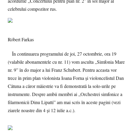
acordurile „Concertului pentru pian nr. 2” în sol major al
celebrului compozitor rus.
Róbert Farkas
În continuarea programului de joi, 27 octombrie, ora 19
(valabile abonamentele cu nr. 11) vom asculta „Simfonia Mare
nr. 9” în do major a lui Franz Schubert. Pentru aceasta vor
trece în prim plan violonista Ioana Forna și violoncelistul Dan
Cătuna a căror măiestrie va fi demonstrată la solo-urile pe
instrumente. Despre ambii membri ai „Orchestrei simfonice a
filarmonicii Dinu Lipatti” am mai scris în aceste pagini (vezi
ziarele noastre din 4 și 12 iulie a.c.).