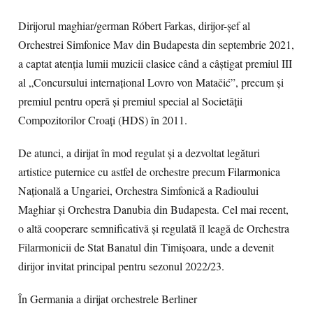
Dirijorul maghiar/german Róbert Farkas, dirijor-șef al
Orchestrei Simfonice Mav din Budapesta din septembrie 2021,
a captat atenția lumii muzicii clasice când a câștigat premiul III
al „Concursului internațional Lovro von Matačić”, precum și
premiul pentru operă și premiul special al Societății
Compozitorilor Croați (HDS) în 2011.
De atunci, a dirijat în mod regulat și a dezvoltat legături
artistice puternice cu astfel de orchestre precum Filarmonica
Națională a Ungariei, Orchestra Simfonică a Radioului
Maghiar și Orchestra Danubia din Budapesta. Cel mai recent,
o altă cooperare semnificativă și regulată îl leagă de Orchestra
Filarmonicii de Stat Banatul din Timișoara, unde a devenit
dirijor invitat principal pentru sezonul 2022/23.
În Germania a dirijat orchestrele Berliner