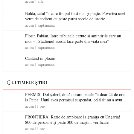
acum 4 zile
Bolda, satul în care timpul încă mai șoptește. Povestea unei
vetre de codreni cu peste patru secole de istorie
acum 1 saptamana
Florin Fabian, între tribunele căzute și amintirile care nu
mor – „Stadionul acesta face parte din viața mea”
acum 1 saptamana
Cântând în ploaie
acum 1 saptamana
ULTIMELE ȘTIRI
PERMIS. Doi șoferi, două dosare penale în doar 24 de ore
la Petea! Unul avea permisul suspendat, celălalt nu a avut
niciodată permis
acum 11 ore
FRONTIERĂ. Razie de amploare la granița cu Ungaria!
800 de persoane și peste 300 de mașini, verificate
acum 11 ore