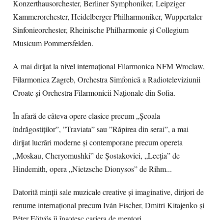
Konzerthausorchester, Berliner Symphoniker, Leipziger
Kammerorchester, Heidelberger Philharmoniker, Wuppertaler
Sinfonieorchester, Rheinische Philharmonie și Collegium
Musicum Pommersfelden.
A mai dirijat la nivel internațional Filarmonica NFM Wroclaw,
Filarmonica Zagreb, Orchestra Simfonică a Radioteleviziunii
Croate și Orchestra Filarmonicii Naționale din Sofia.
În afară de câteva opere clasice precum „Școala
îndrăgostiților”, ”Traviata” sau ”Răpirea din serai”, a mai
dirijat lucrări moderne și contemporane precum opereta
„
Moskau, Cheryomushki”
de Șostakovici, „Lecția” de
Hindemith, opera „Nietzsche Dionysos” de Rihm...
Datorită minții sale muzicale creative și imaginative, dirijori de
renume internațional precum Iván Fischer, Dmitri Kitajenko și
Péter Eötvös îi însoțesc cariera de mentori.