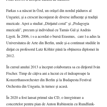
Farkas s-a născut în Òzd, un orășel din nordul păduros al
Ungariei, și a crescut înconjurat de diverse influențe și tradiții
muzicale. Apoi a studiat „Dirijatul coral” și „Pedagogia
muzicală”, precum și individual cu Tamás Gál și András
Ligeti. În 2006, i s-a acordat o bursă Erasmus, care l-a adus la
Universitatea de Arte din Berlin, unde și-a continuat studiile în
dirijat cu profesorul Lutz Köhler până la obținerea diplomei în
2012.
În cursul anului 2013 a început colaborarea sa cu dirijorul Iván
Fischer. Timp de câțiva ani a lucrat cu el îndeaproape la
Konzerthausorchester din Berlin și la Budapesta Festival
Orchestra din Ungaria, în turnee și acasă.
În 2020 a fost lansat primul său CD, o înregistrare a
concertelor pentru pian de Anton Rubinstein cu Rundfunk-