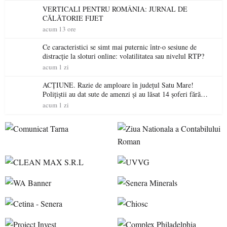
VERTICALI PENTRU ROMÂNIA: JURNAL DE
CĂLĂTORIE FIJET
acum 13 ore
Ce caracteristici se simt mai puternic într-o sesiune de
distracție la sloturi online: volatilitatea sau nivelul RTP?
acum 1 zi
ACȚIUNE. Razie de amploare în județul Satu Mare!
Polițiștii au dat sute de amenzi și au lăsat 14 șoferi fără
permis într-o singură zi
acum 1 zi