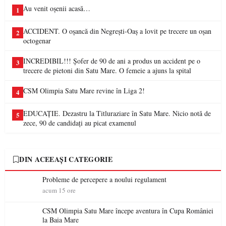
Au venit oșenii acasă…
1
ACCIDENT. O oșancă din Negrești-Oaș a lovit pe trecere un oșan
2
octogenar
INCREDIBIL!!! Șofer de 90 de ani a produs un accident pe o
3
trecere de pietoni din Satu Mare. O femeie a ajuns la spital
CSM Olimpia Satu Mare revine în Liga 2!
4
EDUCAȚIE. Dezastru la Titluraziare în Satu Mare. Nicio notă de
5
zece, 90 de candidați au picat examenul
DIN ACEEAȘI CATEGORIE
Probleme de percepere a noului regulament
acum 15 ore
CSM Olimpia Satu Mare începe aventura în Cupa României
la Baia Mare