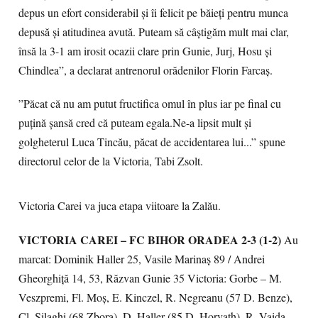
depus un efort considerabil și îi felicit pe băieți pentru munca
depusă și atitudinea avută. Puteam să câștigăm mult mai clar,
însă la 3-1 am irosit ocazii clare prin Gunie, Jurj, Hosu și
Chindlea”, a declarat antrenorul orădenilor Florin Farcaș.
”Păcat că nu am putut fructifica omul în plus iar pe final cu
puțină șansă cred că puteam egala.Ne-a lipsit mult și
golgheterul Luca Tincău, păcat de accidentarea lui...” spune
directorul celor de la Victoria, Tabi Zsolt.
Victoria Carei va juca etapa viitoare la Zalău.
VICTORIA CAREI – FC BIHOR ORADEA 2-3 (1-2)
Au
marcat: Dominik Haller 25, Vasile Marinaș 89 / Andrei
Gheorghiță 14, 53, Răzvan Gunie 35 Victoria: Gorbe – M.
Veszpremi, Fl. Moș, E. Kinczel, R. Negreanu (57 D. Benze),
Cl. Silaghi (68 Zbora), D. Haller (85 D. Horvath), R. Vaida,