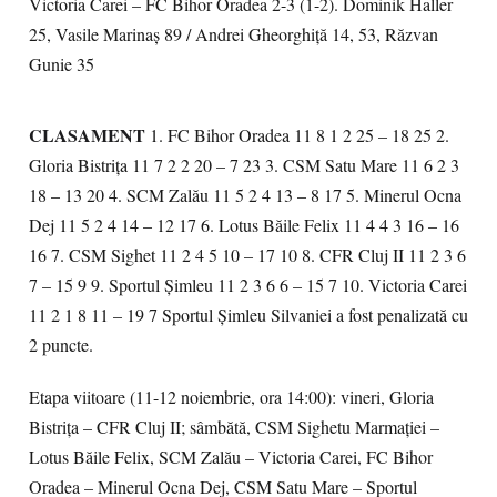
Victoria Carei – FC Bihor Oradea 2-3 (1-2). Dominik Haller
25, Vasile Marinaș 89 / Andrei Gheorghiță 14, 53, Răzvan
Gunie 35
CLASAMENT
1. FC Bihor Oradea 11 8 1 2 25 – 18 25 2.
Gloria Bistrița 11 7 2 2 20 – 7 23 3. CSM Satu Mare 11 6 2 3
18 – 13 20 4. SCM Zalău 11 5 2 4 13 – 8 17 5. Minerul Ocna
Dej 11 5 2 4 14 – 12 17 6. Lotus Băile Felix 11 4 4 3 16 – 16
16 7. CSM Sighet 11 2 4 5 10 – 17 10 8. CFR Cluj II 11 2 3 6
7 – 15 9 9. Sportul Șimleu 11 2 3 6 6 – 15 7 10. Victoria Carei
11 2 1 8 11 – 19 7 Sportul Șimleu Silvaniei a fost penalizată cu
2 puncte.
Etapa viitoare (11-12 noiembrie, ora 14:00): vineri, Gloria
Bistrița – CFR Cluj II; sâmbătă, CSM Sighetu Marmației –
Lotus Băile Felix, SCM Zalău – Victoria Carei, FC Bihor
Oradea – Minerul Ocna Dej, CSM Satu Mare – Sportul