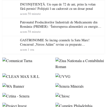
INCONȘTIENȚĂ. Un oșan de 72 de ani, prins la volan
fără permis! Polițiștii l-au cadorosit cu un dosar penal
acum 50 minute
Patronatul Producătorilor Industriali de Medicamente din
România (PRIMER): “Întreruperea alimentării cu energie
electrică a fabricilor de medicamente va pune în pericol
acum 58 minute
accesul pacienților la medicamente esențiale
GASTRONOMIE Se încing ceaunele la Satu Mare!
Concursul „Veress Ádám” revine cu preparate
spectaculoase, premii și un jurat de renume
acum 1 ora