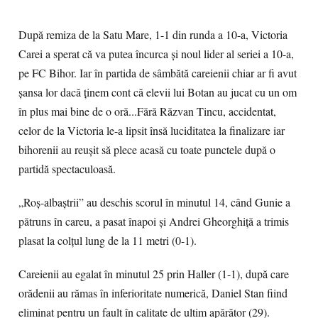
După remiza de la Satu Mare, 1-1 din runda a 10-a, Victoria
Carei a sperat că va putea încurca și noul lider al seriei a 10-a,
pe FC Bihor. Iar în partida de sâmbătă careienii chiar ar fi avut
șansa lor dacă ținem cont că elevii lui Botan au jucat cu un om
în plus mai bine de o oră...Fără Răzvan Tincu, accidentat,
celor de la Victoria le-a lipsit însă luciditatea la finalizare iar
bihorenii au reușit să plece acasă cu toate punctele după o
partidă spectaculoasă.
„Roș-albaștrii” au deschis scorul în minutul 14, când Gunie a
pătruns în careu, a pasat înapoi și Andrei Gheorghiță a trimis
plasat la colțul lung de la 11 metri (0-1).
Careienii au egalat în minutul 25 prin Haller (1-1), după care
orădenii au rămas în inferioritate numerică, Daniel Stan fiind
eliminat pentru un fault în calitate de ultim apărător (29).