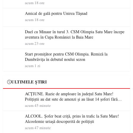
acum 18 ore
Amical de gală pentru Unirea Tășnad
acum 18 ore
Duel cu Minaur în turul 3. CSM Olimpia Satu Mare începe
aventura în Cupa României la Baia Mare
acum 23 ore
Start promițător pentru CSM Olimpia. Remiză la
Dumbrăvița în debutul noului sezon
acum 1 zi
ULTIMELE ȘTIRI
ACȚIUNE. Razie de amploare în județul Satu Mare!
Polițiștii au dat sute de amenzi și au lăsat 14 șoferi fără
permis într-o singură zi
acum 45 minute
ALCOOL. Șofer beat criță, prins în trafic la Satu Mare!
Alcoolemie uriașă descoperită de polițiști
acum 47 minute