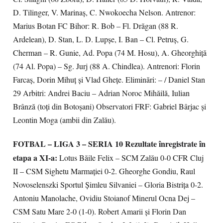
D. Tilinger, V. Marinaș, C. Nwokoecha Nelson. Antrenor:
Marius Botan FC Bihor: R. Bob – Fl. Drăgan (88 R.
Ardelean), D. Stan, L. D. Lupșe, I. Ban – Cl. Petruș, G.
Cherman – R. Gunie, Ad. Popa (74 M. Hosu), A. Gheorghiță
(74 Al. Popa) – Sg. Jurj (88 A. Chindlea). Antrenori: Florin
Farcaș, Dorin Mihuț și Vlad Ghețe. Eliminări: – / Daniel Stan
29 Arbitri: Andrei Baciu – Adrian Noroc Mihăilă, Iulian
Brânză (toți din Botoșani) Observatori FRF: Gabriel Bârjac și
Leontin Moga (ambii din Zalău).
FOTBAL – LIGA 3 – SERIA 10
Rezultate înregistrate în
etapa a XI-a:
Lotus Băile Felix – SCM Zalău 0-0 CFR Cluj
II – CSM Sighetu Marmației 0-2. Gheorghe Gondiu, Raul
Novoselenszki Sportul Șimleu Silvaniei – Gloria Bistrița 0-2.
Antoniu Manolache, Ovidiu Stoianof Minerul Ocna Dej –
CSM Satu Mare 2-0 (1-0). Robert Amarii și Florin Dan