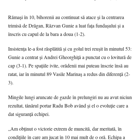
Rămași în 10, bihorenii au continuat să atace și la centrarea
trimisă de Drăgan, Răzvan Gunie a luat fața fundașului și a
înscris cu capul de la bara a doua (1-2).
Insistența le-a fost răsplătită și cu golul trei reușit în minutul 53:
Gunie a centrat și Andrei Gheorghiță a punctat cu o lovitură de
cap (3-1). Pe spațiile ivite, orădenii mai puteau înscrie însă au
ratat, iar în minutul 89 Vasile Marinaș a redus din diferență (2-
3).
Mingile lungi aruncate de gazde în prelungiri nu au avut niciun
rezultat, tânărul portar Radu Bob având și el o evoluție care a
dat siguranță echipei.
„Am obținut o victorie extrem de muncită, dar meritată, în
condițiile în care am jucat în 10 mai mult de o oră. Echipa a