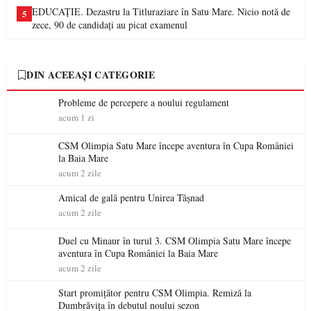
EDUCAȚIE. Dezastru la Titluraziare în Satu Mare. Nicio notă de
5
zece, 90 de candidați au picat examenul
DIN ACEEAȘI CATEGORIE
Probleme de percepere a noului regulament
acum 1 zi
CSM Olimpia Satu Mare începe aventura în Cupa României
la Baia Mare
acum 2 zile
Amical de gală pentru Unirea Tășnad
acum 2 zile
Duel cu Minaur în turul 3. CSM Olimpia Satu Mare începe
aventura în Cupa României la Baia Mare
acum 2 zile
Start promițător pentru CSM Olimpia. Remiză la
Dumbrăvița în debutul noului sezon