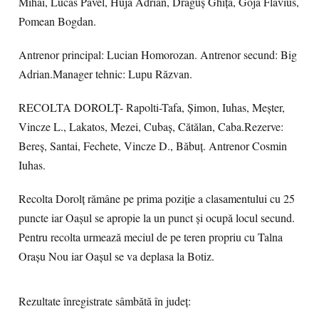
Mihai, Lucas Pavel, Huja Adrian, Drăguș Ghiță, Goja Flavius,
Pomean Bogdan.
Antrenor principal: Lucian Homorozan. Antrenor secund: Big
Adrian.Manager tehnic: Lupu Răzvan.
RECOLTA DOROLȚ- Rapolti-Tafa, Șimon, Iuhas, Meșter,
Vincze L., Lakatos, Mezei, Cubaș, Cătălan, Caba.Rezerve:
Bereș, Santai, Fechete, Vincze D., Băbuț. Antrenor Cosmin
Iuhas.
Recolta Dorolț rămâne pe prima poziție a clasamentului cu 25
puncte iar Oașul se apropie la un punct și ocupă locul secund.
Pentru recolta urmează meciul de pe teren propriu cu Talna
Orașu Nou iar Oașul se va deplasa la Botiz.
Rezultate înregistrate sâmbătă în județ: