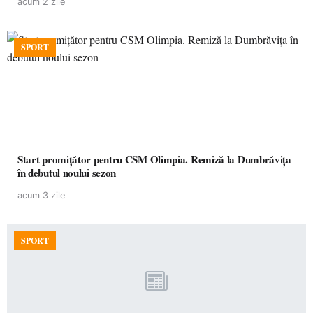
acum 2 zile
SPORT
Start promițător pentru CSM Olimpia. Remiză la Dumbrăvița
în debutul noului sezon
acum 3 zile
SPORT