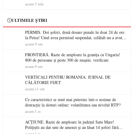
acum 3 zile
ULTIMELE ȘTIRI
PERMIS. Doi șoferi, două dosare penale în doar 24 de ore
la Petea! Unul avea permisul suspendat, celălalt nu a avut
niciodată permis
acum 9 ore
FRONTIERĂ. Razie de amploare la granița cu Ungaria!
800 de persoane și peste 300 de mașini, verificate
acum 9 ore
VERTICALI PENTRU ROMÂNIA: JURNAL DE
CĂLĂTORIE FIJET
acum 11 ore
Ce caracteristici se simt mai puternic într-o sesiune de
distracție la sloturi online: volatilitatea sau nivelul RTP?
acum 1 zi
ACȚIUNE. Razie de amploare în județul Satu Mare!
Polițiștii au dat sute de amenzi și au lăsat 14 șoferi fără
permis într-o singură zi
acum 1 zi