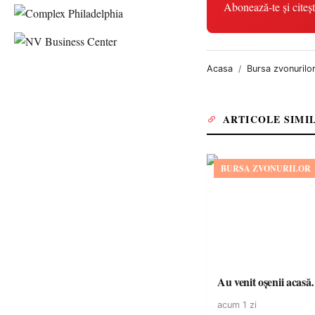
Abonează-te și citeșt
Acasa
Bursa zvonurilo
ARTICOLE SIMI
BURSA ZVONURILOR
Au venit oșenii acas
acum 1 zi