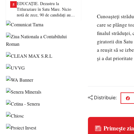
EDUCAȚIE. Dezastru la
5
Titluraziare în Satu Mare. Nicio
notă de zece, 90 de candidați au
Cunoașteți străduț
picat examenul
care se plânge toa
finalul străduței,
giratorii din Satu
a reușit să se izb
și a dat prioritate
Distribuie:
Primește zia