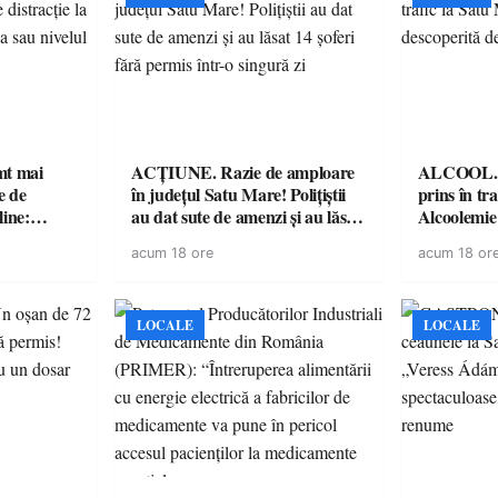
imt mai
ACȚIUNE. Razie de amploare
ALCOOL. Șo
e de
în județul Satu Mare! Polițiștii
prins în tr
line:
au dat sute de amenzi și au lăsat
Alcoolemie
lul RTP?
14 șoferi fără permis într-o
polițiști
acum 18 ore
acum 18 or
singură zi
LOCALE
LOCALE