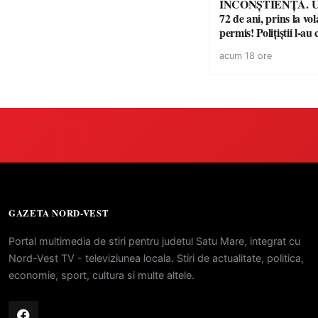
INCONȘTIENȚĂ. Un
72 de ani, prins la vo
permis! Polițiștii l-au
cu un dosar penal
acum 18 ore
GAZETA NORD-VEST
Portal multimedia de stiri pentru judetul Satu Mare, integrat cu
Nord-Vest TV - televiziunea locala. Stiri de actualitate, politica,
economie, sport, cultura si multe altele.