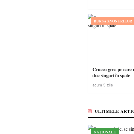
BURSA ZVONURILOR
Crucea grea pe care r
duc singuri în spate
acum 5 zile
ULTIMELE ARTI
NAȚIONALE