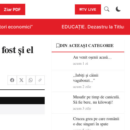
Ziar PDF
TV LIVE
ori economici”
EDUCAȚIE. Dezastru la Titlurazi
ost și el
DIN ACEEAȘI CATEGORIE
Au venit oșenii acasă…
acum 1 zi
,,Iubiți și câinii
vagabonzi...”
acum 2 zile
Musafir pe timp de caniculă.
Să fie bere, nu kilowați!
acum 3 zile
Crucea grea pe care românii
o duc singuri în spate