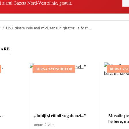
i ziarul Gazeta Nord-Vest zilnic, gratuit.
r
Unul dintre cele mai mici sensuri giratorii a fost...
LARE
BURSA ZVONURILOR
BURSA ZV
ă…
,,Iubiți și câinii vagabonzi...”
Musafir pe
fie bere, nu
acum 2 zile