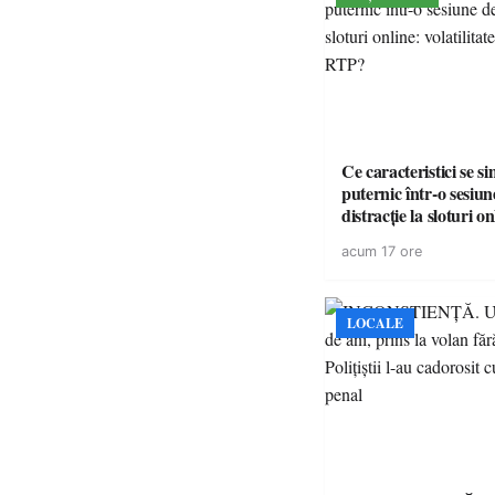
Ce caracteristici se s
puternic într-o sesiun
distracție la sloturi on
volatilitatea sau nive
acum 17 ore
LOCALE