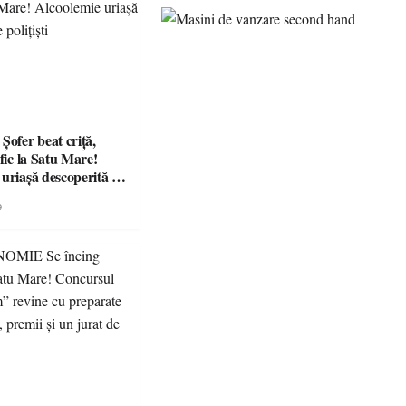
fer beat criță,
afic la Satu Mare!
 uriașă descoperită de
e