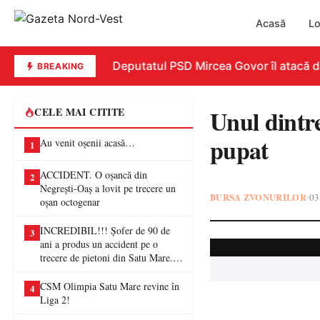
Acasă
Lo
REPLICĂ. Deputatul PSD Mircea Govor îl atacă dur p
BREAKING
Unul dintre 
CELE MAI CITITE
pupat
Au venit oșenii acasă…
1
ACCIDENT. O oșancă din
2
Negrești-Oaș a lovit pe trecere un
BURSA ZVONURILOR
03
•
oșan octogenar
INCREDIBIL!!! Șofer de 90 de
3
ani a produs un accident pe o
trecere de pietoni din Satu Mare. O
femeie a ajuns la spital
CSM Olimpia Satu Mare revine în
4
Liga 2!