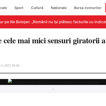
cale
Sport
Cultură
Naționale
Bursa zvonurilor
e Ilie Bolojan: „Românii nu își plătesc facturile cu indicat
cele mai mici sensuri giratorii a f
.11.2022 00:00
|