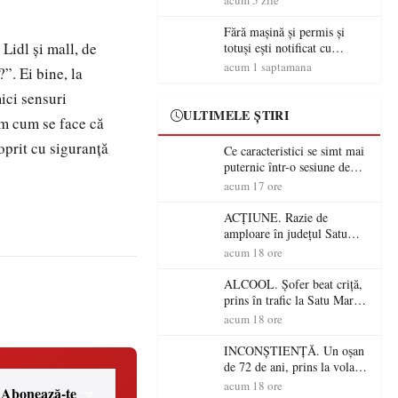
acum 5 zile
Fără mașină și permis și
 Lidl și mall, de
totuși ești notificat cu
amenzi rutiere…
acum 1 saptamana
”. Ei bine, la
mici sensuri
ULTIMELE ȘTIRI
tim cum se face că
 oprit cu siguranță
Ce caracteristici se simt mai
puternic într-o sesiune de
distracție la sloturi online:
acum 17 ore
volatilitatea sau nivelul
RTP?
ACȚIUNE. Razie de
amploare în județul Satu
Mare! Polițiștii au dat sute
acum 18 ore
de amenzi și au lăsat 14
șoferi fără permis într-o
ALCOOL. Șofer beat criță,
singură zi
prins în trafic la Satu Mare!
Alcoolemie uriașă
acum 18 ore
descoperită de polițiști
INCONȘTIENȚĂ. Un oșan
de 72 de ani, prins la volan
fără permis! Polițiștii l-au
acum 18 ore
Abonează-te