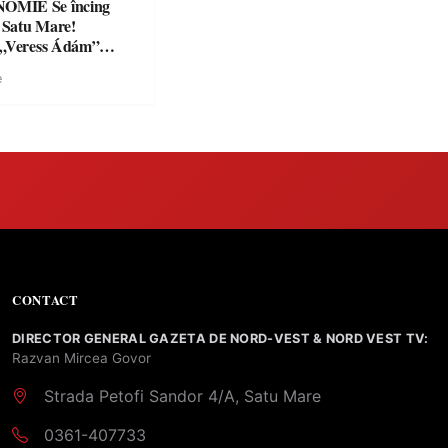
Se încing
a Satu Mare!
 „Veress Ádám”
preparate
e
se, premii și un jurat
CONTACT
DIRECTOR GENERAL GAZETA DE NORD-VEST & NORD VEST TV:
Razvan Mircea Govor
Strada Petofi Sandor 4/A, Satu Mare
0361-407733