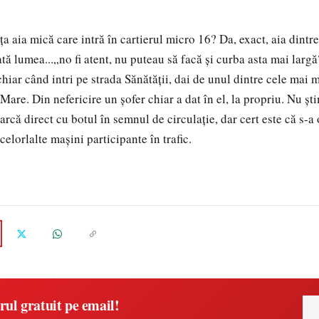
a aia mică care intră în cartierul micro 16? Da, exact, aia dintre
tă lumea...„no fi atent, nu puteau să facă și curba asta mai largă?
 chiar când intri pe strada Sănătății, dai de unul dintre cele mai 
 Mare. Din nefericire un șofer chiar a dat în el, la propriu. Nu ș
earcă direct cu botul în semnul de circulație, dar cert este că s-a
 celorlalte mașini participante în trafic.
rul gratuit pe email!