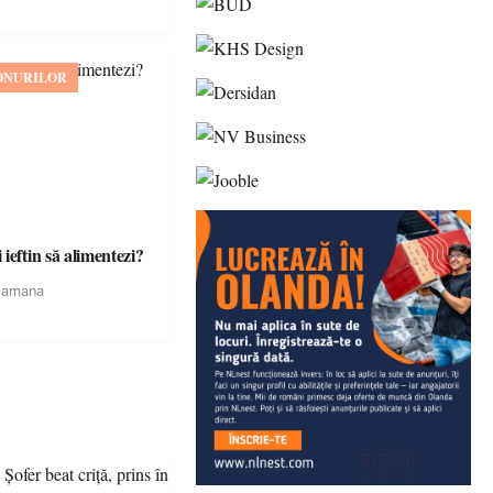
ONURILOR
ieftin să alimentezi?
tamana