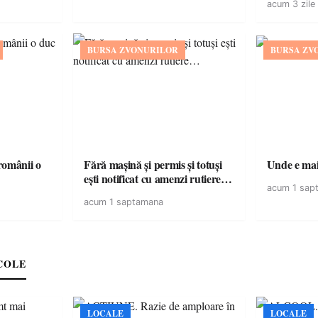
acum 3 zile
BURSA ZVONURILOR
BURSA ZV
omânii o
Fără mașină și permis și totuși
Unde e mai 
ești notificat cu amenzi rutiere…
acum 1 sap
acum 1 saptamana
COLE
LOCALE
LOCALE