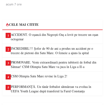
acum 7 ore
CELE MAI CITITE
ACCIDENT. O oșancă din Negrești-Oaș a lovit pe trecere un oșan
1
octogenar
INCREDIBIL!!! Șofer de 90 de ani a produs un accident pe o
2
trecere de pietoni din Satu Mare. O femeie a ajuns la spital
PROMOVARE. Veste extraordinară pentru iubitorii de fotbal din
3
Sătmar! CSM Olimpia Satu Mare va juca în Liga a II-a
CSM Olimpia Satu Mare revine în Liga 2!
4
PERFORMANȚĂ. Un tânăr fotbalist sătmărean va evolua în
5
UEFA Youth League după transferul la Farul Constanța