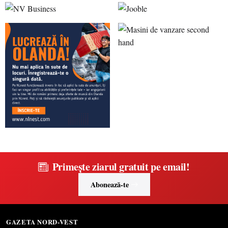
Primește ziarul gratuit pe email!
Abonează-te
GAZETA NORD-VEST