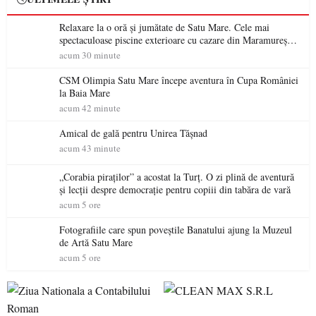
Relaxare la o oră și jumătate de Satu Mare. Cele mai
spectaculoase piscine exterioare cu cazare din Maramureș,
ideale pentru o escapadă de vară
acum 30 minute
CSM Olimpia Satu Mare începe aventura în Cupa României
la Baia Mare
acum 42 minute
Amical de gală pentru Unirea Tășnad
acum 43 minute
„Corabia piraților” a acostat la Turț. O zi plină de aventură
și lecții despre democrație pentru copiii din tabăra de vară
acum 5 ore
Fotografiile care spun poveștile Banatului ajung la Muzeul
de Artă Satu Mare
acum 5 ore