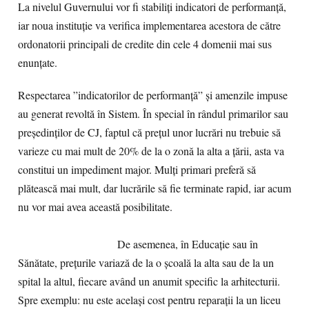
La nivelul Guvernului vor fi stabiliți indicatori de performanță,
iar noua instituție va verifica implementarea acestora de către
ordonatorii principali de credite din cele 4 domenii mai sus
enunțate.
Respectarea ”indicatorilor de performanță” și amenzile impuse
au generat revoltă în Sistem. În special în rândul primarilor sau
președinților de CJ, faptul că prețul unor lucrări nu trebuie să
varieze cu mai mult de 20% de la o zonă la alta a țării, asta va
constitui un impediment major. Mulți primari preferă să
plătească mai mult, dar lucrările să fie terminate rapid, iar acum
nu vor mai avea această posibilitate.
De asemenea, în Educație sau în
Sănătate, prețurile variază de la o școală la alta sau de la un
spital la altul, fiecare având un anumit specific la arhitecturii.
Spre exemplu: nu este același cost pentru reparații la un liceu