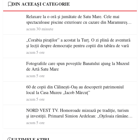
DIN ACEEAȘI CATEGORIE
Relaxare la o oră și jumătate de Satu Mare. Cele mai
spectaculoase piscine exterioare cu cazare din Maramureș,
ideale pentru o escapadă de vară
acum 30 minute
„Corabia piraților” a acostat la Turț. O zi plină de aventură
și lecții despre democrație pentru copiii din tabăra de vară
acum 5 ore
Fotografiile care spun poveștile Banatului ajung la Muzeul
de Artă Satu Mare
acum 5 ore
60 de copii din Călinești-Oaș au descoperit patrimoniul
local la Casa Muzeu „Iacob Mărcuț”
acum 5 ore
NORD VEST TV. Homoroade mizează pe tradiție, turism
și investiții. Primarul Simion Ardelean: „Oțeloaia rămâne
un brand al Codrului”
acum 5 ore
ULTIMELE ȘTIRI