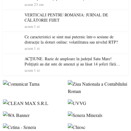
acum 23 ore
VERTICALI PENTRU ROMÂNIA: JURNAL DE
CĂLĂTORIE FIJET
acum 1 zi
Ce caracteristici se simt mai puternic într-o sesiune de
distracție la sloturi online: volatilitatea sau nivelul RTP?
acum 1 zi
ACȚIUNE. Razie de amploare în județul Satu Mare!
Polițiștii au dat sute de amenzi și au lăsat 14 șoferi fără
permis într-o singură zi
acum 1 zi