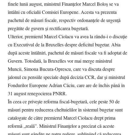
finele lunii august, ministrul Finanțelor Marcel Boloș se va
întâlni cu oficialii Comisiei Europene. Acesta va prezenta
pachetul de măsuri fiscale, respectiv ordonanțele de urgență
pregătite de guvern și rectificarea bugetară.
Ulterior, premierul Marcel Ciolacu va avea la rându-i o discuție
cu Executivul de la Bruxelles despre deficitul bugetar. Abia
după aceste întâlniri, pachetul de măsuri fiscale va fi adoptat de
Guvern. Totodată, la Bruxelles vor mai merge ministrul
Muncii, Simona Bucura-Oprescu, care va discuta despre
jalonul cu pensiile speciale după decizia CCR, dar și ministrul
Fondurilor Europene Adrian Câciu, care are de închis până în
31 august renegocierea PNRR.
În ceea ce privește reforma fiscal-bugetară, cele peste 50 de
măsuri pentru reducerea cheltuielilor în sistemul bugetar sunt
catalogate de către premierul Marcel Ciolacu drept prima
reformă „reală”. Ministrul Finanțelor a precizat că aceste
măsuri sunt gândite pe patru paliere, subliniind că reducerea