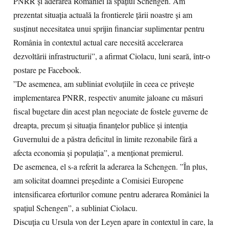
PNRR şi aderarea României la spaţiul Schengen. Am
prezentat situaţia actuală la frontierele ţării noastre şi am
susţinut necesitatea unui sprijin financiar suplimentar pentru
România în contextul actual care necesită accelerarea
dezvoltării infrastructurii”, a afirmat Ciolacu, luni seară, într-o
postare pe Facebook.
”De asemenea, am subliniat evoluţiile în ceea ce priveşte
implementarea PNRR, respectiv anumite jaloane cu măsuri
fiscal bugetare din acest plan negociate de fostele guverne de
dreapta, precum şi situaţia finanţelor publice şi intenţia
Guvernului de a păstra deficitul în limite rezonabile fără a
afecta economia şi populaţia”, a menţionat premierul.
De asemenea, el s-a referit la aderarea la Schengen. ”În plus,
am solicitat doamnei preşedinte a Comisiei Europene
intensificarea eforturilor comune pentru aderarea României la
spaţiul Schengen”, a subliniat Ciolacu.
Discuția cu Ursula von der Leyen apare în contextul în care, la