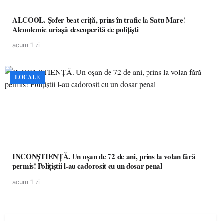
ALCOOL. Șofer beat criță, prins în trafic la Satu Mare!
Alcoolemie uriașă descoperită de polițiști
acum 1 zi
LOCALE
INCONȘTIENȚĂ. Un oșan de 72 de ani, prins la volan fără
permis! Polițiștii l-au cadorosit cu un dosar penal
acum 1 zi