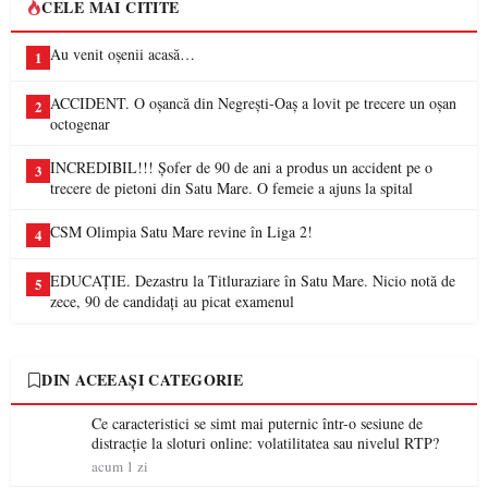
CELE MAI CITITE
Au venit oșenii acasă…
1
ACCIDENT. O oșancă din Negrești-Oaș a lovit pe trecere un oșan
2
octogenar
INCREDIBIL!!! Șofer de 90 de ani a produs un accident pe o
3
trecere de pietoni din Satu Mare. O femeie a ajuns la spital
CSM Olimpia Satu Mare revine în Liga 2!
4
EDUCAȚIE. Dezastru la Titluraziare în Satu Mare. Nicio notă de
5
zece, 90 de candidați au picat examenul
DIN ACEEAȘI CATEGORIE
Ce caracteristici se simt mai puternic într-o sesiune de
distracție la sloturi online: volatilitatea sau nivelul RTP?
acum 1 zi