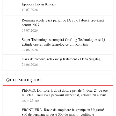
Epopeea Istvan Kovacs
10.07.2026
România accelerează pariul pe IA cu o fabrică prevăzută
pentru 2027
07.07.2026
Super Technologies cumpără Crafting Technologies și își
extinde operațiunile tehnologice din România
29.06.2026
Oază de răcoare, relaxare și tratament - Ocna Șugatag
24.06.2026
ULTIMELE ȘTIRI
PERMIS. Doi șoferi, două dosare penale în doar 24 de ore
la Petea! Unul avea permisul suspendat, celălalt nu a avut
niciodată permis
acum 23 ore
FRONTIERĂ. Razie de amploare la granița cu Ungaria!
800 de persoane și peste 300 de mașini, verificate