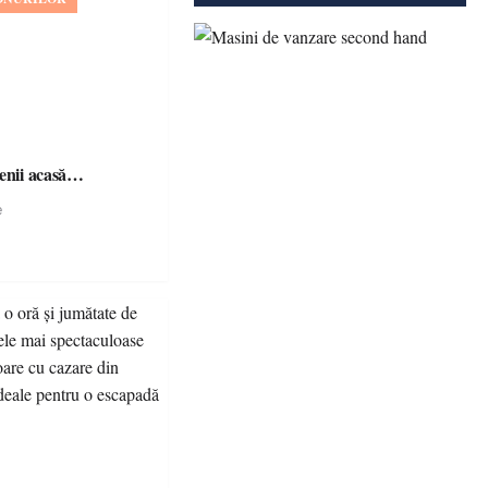
șenii acasă…
e