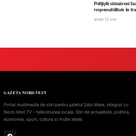
Polițiștii sătmăreni fa
responsabilita
acum 12 ore
GAZETA NORD-VEST
Portal multimedia de stiri pentru judetul Satu Mare, integrat cu
Nord-Vest TV - televiziunea locala. Stiri de actualitate, politica,
economie, sport, cultura si multe altele.