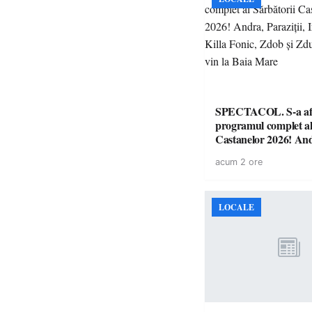
SPECTACOL. S-a af
programul complet al
Castanelor 2026! An
Paraziții, Irina Rimes
acum 2 ore
Fonic, Zdob și Zdub 
vin la Baia Mare
LOCALE