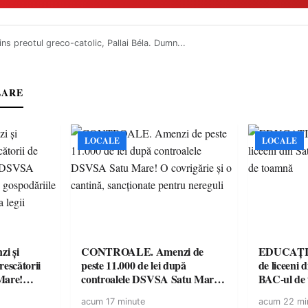
ins preotul greco-catolic, Pallai Béla. Dumn...
LARE
LOCALE
LOCALE
i și
CONTROALE. Amenzi de
EDUCAȚIE.
rescătorii
peste 11.000 de lei după
de liceeni 
Mare!
controalele DSVSA Satu Mare!
BAC-ul de
ale în
O covrigărie și o cantină,
acum 17 minute
acum 22 mi
ace apel la
sancționate pentru nereguli