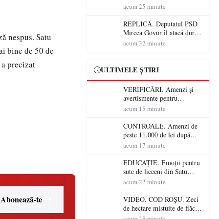
în Satu Mare! Pompierii au
acum 25 minute
dus o luptă
contracronometru pentru a
REPLICĂ. Deputatul PSD
salva o pădure de la dezastru
Mircea Govor îl atacă dur
ază nespus. Satu
pe Ilie Bolojan: „Românii
acum 32 minute
i bine de 50 de
nu își plătesc facturile cu
indicatori economici”
 a precizat
ULTIMELE ȘTIRI
VERIFICĂRI. Amenzi și
avertismente pentru
crescătorii de animale din
acum 15 minute
Satu Mare! DSVSA anunță
controale în toate
CONTROALE. Amenzi de
gospodăriile și face apel la
peste 11.000 de lei după
respectarea legii
controalele DSVSA Satu
acum 17 minute
Mare! O covrigărie și o
cantină, sancționate pentru
EDUCAȚIE. Emoții pentru
nereguli
sute de liceeni din Satu
Mare! Începe BAC-ul de
acum 22 minute
toamnă
Abonează-te
VIDEO. COD ROȘU. Zeci
de hectare mistuite de flăcări
în Satu Mare! Pompierii au
acum 25 minute