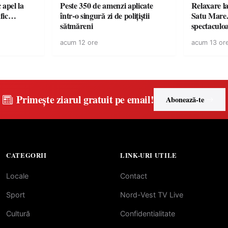
c apel la
Peste 350 de amenzi aplicate
Relaxare la
te în trafic…
într-o singură zi de polițiștii
Satu Mare.
sătmăreni
spectaculoa
cu cazare di
acum 12 ore
acum 13 or
pentru o e
Primește ziarul gratuit pe email!
Abonează-te
CATEGORII
LINK-URI UTILE
Locale
Contact
Sport
Nord-Vest TV Live
Cultură
Confidentialitate