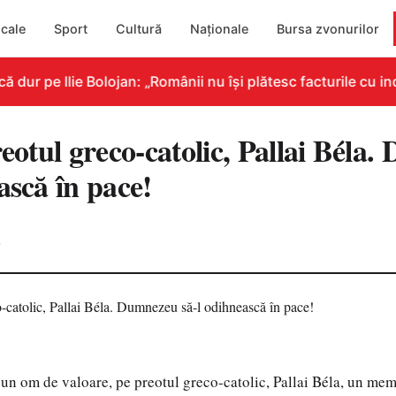
cale
Sport
Cultură
Naționale
Bursa zvonurilor
ur pe Ilie Bolojan: „Românii nu își plătesc facturile cu ind
reotul greco-catolic, Pallai Béla
ască în pace!
0
un om de valoare, pe preotul greco-catolic, Pallai Béla, un me