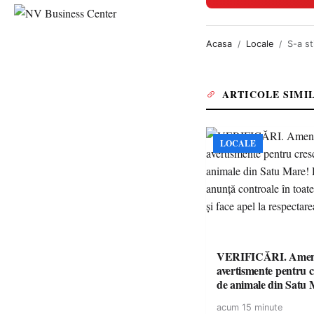
Acasa
Locale
S-a st
ARTICOLE SIMI
LOCALE
VERIFICĂRI. Amenz
avertismente pentru c
de animale din Satu 
DSVSA anunță contro
acum 15 minute
toate gospodăriile și f