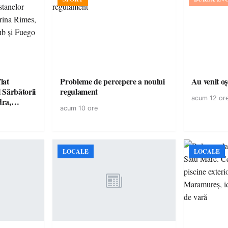
lat
Probleme de percepere a noului
Au venit o
 Sărbătorii
regulament
acum 12 or
dra,
acum 10 ore
, Killa
și Fuego
LOCALE
LOCALE