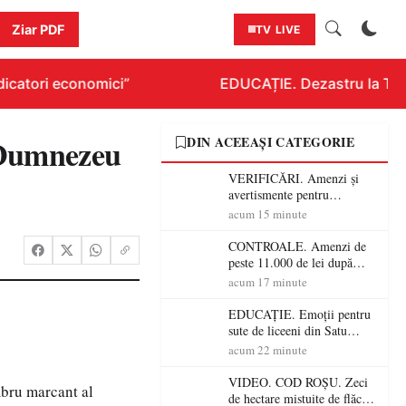
Ziar PDF
TV LIVE
icatori economici”
EDUCAȚIE. Dezastru la Titlur
. Dumnezeu
DIN ACEEAȘI CATEGORIE
VERIFICĂRI. Amenzi și
avertismente pentru
crescătorii de animale din
acum 15 minute
Satu Mare! DSVSA anunță
controale în toate
CONTROALE. Amenzi de
gospodăriile și face apel la
peste 11.000 de lei după
respectarea legii
controalele DSVSA Satu
acum 17 minute
Mare! O covrigărie și o
cantină, sancționate pentru
EDUCAȚIE. Emoții pentru
nereguli
sute de liceeni din Satu
Mare! Începe BAC-ul de
acum 22 minute
toamnă
VIDEO. COD ROȘU. Zeci
mbru marcant al
de hectare mistuite de flăcări