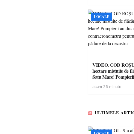
respectarea legii
LOCALE
VIDEO. COD ROȘU. Zeci 
hectare mistuite de fl
Satu Mare! Pompierii
luptă contracronome
acum 25 minute
a salva o pădure de l
ULTIMELE ARTI
LOCALE