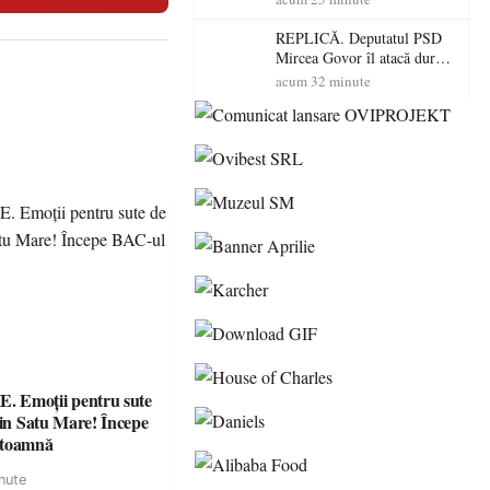
dus o luptă
contracronometru pentru a
REPLICĂ. Deputatul PSD
salva o pădure de la dezastru
Mircea Govor îl atacă dur
pe Ilie Bolojan: „Românii
acum 32 minute
nu își plătesc facturile cu
indicatori economici”
 Emoții pentru sute
din Satu Mare! Începe
 toamnă
nute