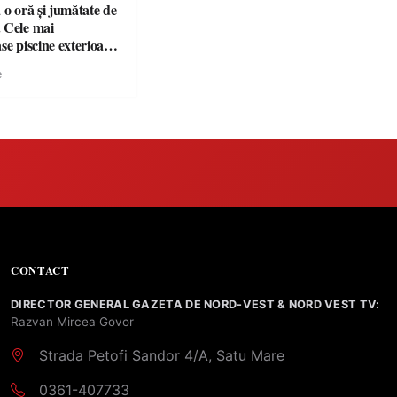
 o oră și jumătate de
 Cele mai
se piscine exterioare
n Maramureș, ideale
e
scapadă de vară
CONTACT
DIRECTOR GENERAL GAZETA DE NORD-VEST & NORD VEST TV:
Razvan Mircea Govor
Strada Petofi Sandor 4/A, Satu Mare
0361-407733