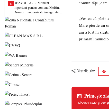
comunității, care 
DEZVOLTARE. Moment
5
important pentru comuna Moftin.
Drumuri modernizate inaugurate în
prezența autorităților județene
„Vestea că părinte
Mare pierde un o
ani a fost în slu
primarul municip
Distribuie:
Primește zia
Abonează-te și citeșt