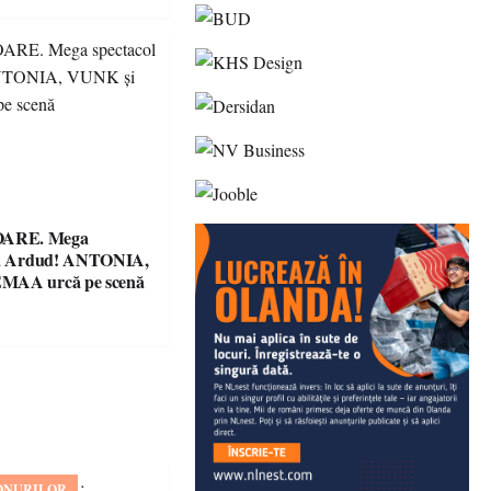
ARE. Mega
 la Ardud! ANTONIA,
MAA urcă pe scenă
ONURILOR