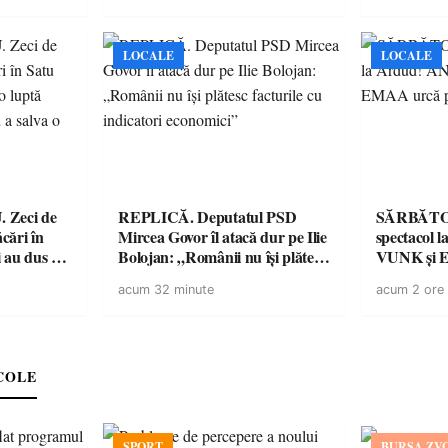
LOCALE
LOCALE
de
REPLICĂ. Deputatul PSD
SĂRBĂTO
ăcări în
Mircea Govor îl atacă dur pe Ilie
spectacol
 au dus o
Bolojan: „Românii nu își plătesc
VUNK și E
tru pentru
facturile cu indicatori
acum 32 minute
acum 2 ore
a dezastru
economici”
COLE
SPORT
BURSA ZV