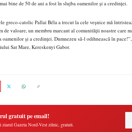
mai bine de 50 de ani a fost în slujba oamenilor și a credinței.
le greco-catolic Pallai Béla a trecut la cele veșnice mă întriste
m de valoare, un membru marcant al comunității noastre care ma
jba oamenilor și a credinței. Dumnezeu să-l odihnească în pace!”,
iului Sat Mare, Kereskenyi Gabor.
rul gratuit pe email!
i ziarul Gazeta Nord-Vest zilnic, gratuit.