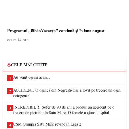
Programul „BiblioVacanța” continuă și în luna august
acum 14 ore
CELE MAI CITITE
Au venit oșenii acasă…
1
ACCIDENT. O oșancă din Negrești-Oaș a lovit pe trecere un oșan
2
octogenar
INCREDIBIL!!! Șofer de 90 de ani a produs un accident pe o
3
trecere de pietoni din Satu Mare. O femeie a ajuns la spital
CSM Olimpia Satu Mare revine în Liga 2!
4