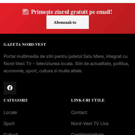
Primește ziarul gratuit pe email!
Abonează-te
GAZETA NORD-VEST
Portal multimedia de stiri pentru judetul Satu Mare, integrat cu
Nord-Vest TV - televiziunea locala. Stiri de actualitate, politica,
economie, sport, cultura si multe altele.
CATEGORII
LINK-URI UTILE
Locale
Contact
Sport
Nord-Vest TV Live
Cultură
Confidentialitate