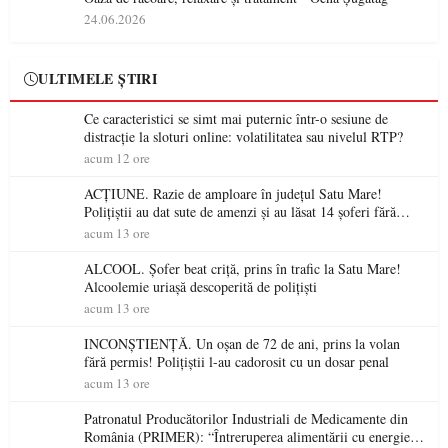
24.06.2026
ULTIMELE ȘTIRI
Ce caracteristici se simt mai puternic într-o sesiune de
distracție la sloturi online: volatilitatea sau nivelul RTP?
acum 12 ore
ACȚIUNE. Razie de amploare în județul Satu Mare!
Polițiștii au dat sute de amenzi și au lăsat 14 șoferi fără
permis într-o singură zi
acum 13 ore
ALCOOL. Șofer beat criță, prins în trafic la Satu Mare!
Alcoolemie uriașă descoperită de polițiști
acum 13 ore
INCONȘTIENȚĂ. Un oșan de 72 de ani, prins la volan
fără permis! Polițiștii l-au cadorosit cu un dosar penal
acum 13 ore
Patronatul Producătorilor Industriali de Medicamente din
România (PRIMER): “Întreruperea alimentării cu energie