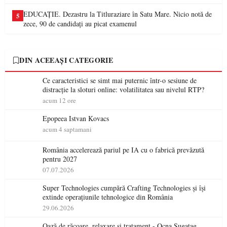
EDUCAȚIE. Dezastru la Titluraziare în Satu Mare. Nicio notă de
5
zece, 90 de candidați au picat examenul
DIN ACEEAȘI CATEGORIE
Ce caracteristici se simt mai puternic într-o sesiune de
distracție la sloturi online: volatilitatea sau nivelul RTP?
acum 12 ore
Epopeea Istvan Kovacs
acum 4 saptamani
România accelerează pariul pe IA cu o fabrică prevăzută
pentru 2027
07.07.2026
Super Technologies cumpără Crafting Technologies și își
extinde operațiunile tehnologice din România
29.06.2026
Oază de răcoare, relaxare și tratament - Ocna Șugatag