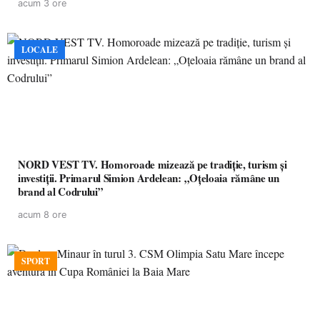
acum 3 ore
LOCALE
NORD VEST TV. Homoroade mizează pe tradiție, turism și
investiții. Primarul Simion Ardelean: „Oțeloaia rămâne un
brand al Codrului”
acum 8 ore
SPORT