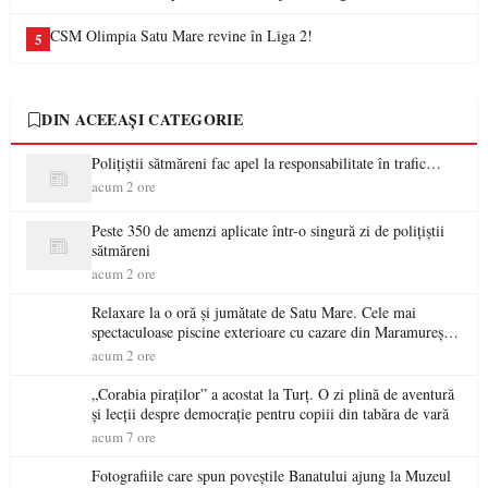
CSM Olimpia Satu Mare revine în Liga 2!
5
DIN ACEEAȘI CATEGORIE
Polițiștii sătmăreni fac apel la responsabilitate în trafic…
acum 2 ore
Peste 350 de amenzi aplicate într-o singură zi de polițiștii
sătmăreni
acum 2 ore
Relaxare la o oră și jumătate de Satu Mare. Cele mai
spectaculoase piscine exterioare cu cazare din Maramureș,
ideale pentru o escapadă de vară
acum 2 ore
„Corabia piraților” a acostat la Turț. O zi plină de aventură
și lecții despre democrație pentru copiii din tabăra de vară
acum 7 ore
Fotografiile care spun poveștile Banatului ajung la Muzeul