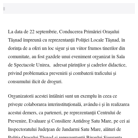
||
La data de 22 septembrie, Conducerea Primăriei Orașului
Tășnad împreună cu reprezentanții Poliției Locale Tășnad, în
dorința de a oferi un loc sigur și un viitor frumos tinerilor din
comunitate, au fost gazdele unui eveniment organizat în Sala
de Spectacole Unirea, adresat părinților și cadrelor didactice,
privind problematica prevenirii și combaterii traficului și
consumului ilicit de droguri.
Organizatorii acestei întâlniri sunt un exemplu în ceea ce
privește colaborarea interinstituțională, avându-i și în realizarea
acestui demers, ca parteneri, pe reprezentanții Centrului de
Prevenire, Evaluare și Consiliere Antidrog Satu Mare, pe cei ai
Inspectoratului Județean de Jandarmi Satu Mare, alături de
Poliția Orașului Tășnad și reprezentanții Biroului Siguranța