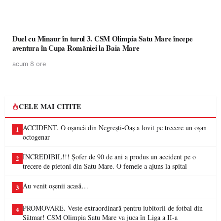
Duel cu Minaur în turul 3. CSM Olimpia Satu Mare începe
aventura în Cupa României la Baia Mare
acum 8 ore
CELE MAI CITITE
ACCIDENT. O oșancă din Negrești-Oaș a lovit pe trecere un oșan
1
octogenar
INCREDIBIL!!! Șofer de 90 de ani a produs un accident pe o
2
trecere de pietoni din Satu Mare. O femeie a ajuns la spital
Au venit oșenii acasă…
3
PROMOVARE. Veste extraordinară pentru iubitorii de fotbal din
4
Sătmar! CSM Olimpia Satu Mare va juca în Liga a II-a