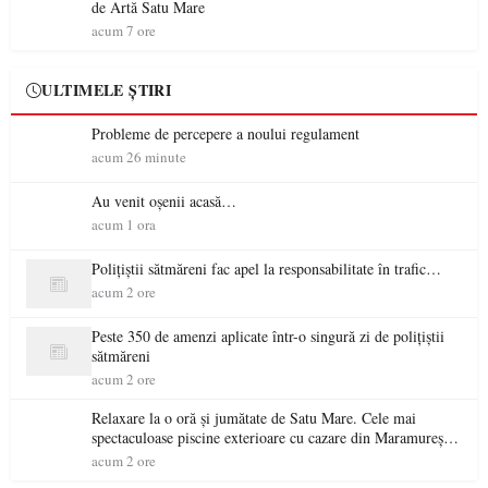
de Artă Satu Mare
acum 7 ore
ULTIMELE ȘTIRI
Probleme de percepere a noului regulament
acum 26 minute
Au venit oșenii acasă…
acum 1 ora
Polițiștii sătmăreni fac apel la responsabilitate în trafic…
acum 2 ore
Peste 350 de amenzi aplicate într-o singură zi de polițiștii
sătmăreni
acum 2 ore
Relaxare la o oră și jumătate de Satu Mare. Cele mai
spectaculoase piscine exterioare cu cazare din Maramureș,
ideale pentru o escapadă de vară
acum 2 ore