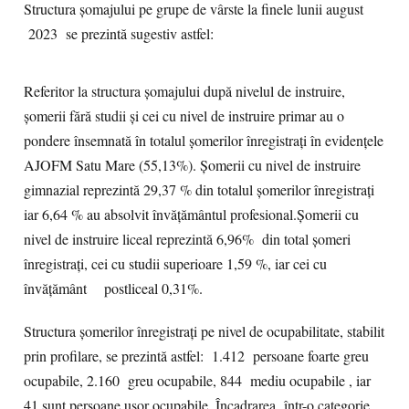
Structura șomajului pe grupe de vârste la finele lunii august
2023 se prezintă sugestiv astfel:
Referitor la structura șomajului după nivelul de instruire,
șomerii fără studii și cei cu nivel de instruire primar au o
pondere însemnată în totalul șomerilor înregistrați în evidențele
AJOFM Satu Mare (55,13%). Șomerii cu nivel de instruire
gimnazial reprezintă 29,37 % din totalul șomerilor înregistrați
iar 6,64 % au absolvit învățământul profesional.Șomerii cu
nivel de instruire liceal reprezintă 6,96% din total șomeri
înregistrați, cei cu studii superioare 1,59 %, iar cei cu
învățământ postliceal 0,31%.
Structura șomerilor înregistrați pe nivel de ocupabilitate, stabilit
prin profilare, se prezintă astfel: 1.412 persoane foarte greu
ocupabile, 2.160 greu ocupabile, 844 mediu ocupabile , iar
41 sunt persoane ușor ocupabile. Încadrarea într-o categorie