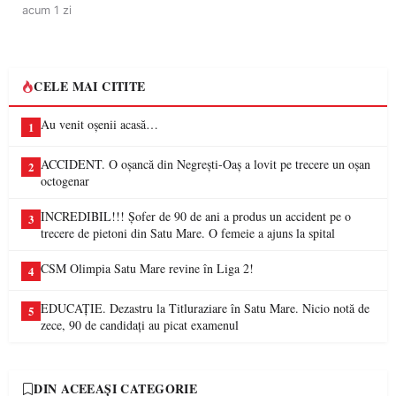
acum 1 zi
CELE MAI CITITE
Au venit oșenii acasă…
1
ACCIDENT. O oșancă din Negrești-Oaș a lovit pe trecere un oșan
2
octogenar
INCREDIBIL!!! Șofer de 90 de ani a produs un accident pe o
3
trecere de pietoni din Satu Mare. O femeie a ajuns la spital
CSM Olimpia Satu Mare revine în Liga 2!
4
EDUCAȚIE. Dezastru la Titluraziare în Satu Mare. Nicio notă de
5
zece, 90 de candidați au picat examenul
DIN ACEEAȘI CATEGORIE