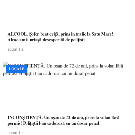
ALCOOL. Șofer beat criță, prins în trafic la Satu Mare!
Alcoolemie uriașă descoperită de polițiști
acum 1 zi
LOCALE
INCONȘTIENȚĂ. Un oșan de 72 de ani, prins la volan fără
permis! Polițiștii l-au cadorosit cu un dosar penal
acum 1 zi