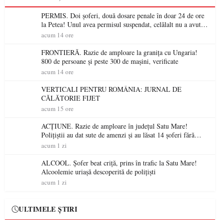
PERMIS. Doi șoferi, două dosare penale în doar 24 de ore
la Petea! Unul avea permisul suspendat, celălalt nu a avut
niciodată permis
acum 14 ore
FRONTIERĂ. Razie de amploare la granița cu Ungaria!
800 de persoane și peste 300 de mașini, verificate
acum 14 ore
VERTICALI PENTRU ROMÂNIA: JURNAL DE
CĂLĂTORIE FIJET
acum 15 ore
ACȚIUNE. Razie de amploare în județul Satu Mare!
Polițiștii au dat sute de amenzi și au lăsat 14 șoferi fără
permis într-o singură zi
acum 1 zi
ALCOOL. Șofer beat criță, prins în trafic la Satu Mare!
Alcoolemie uriașă descoperită de polițiști
acum 1 zi
ULTIMELE ȘTIRI