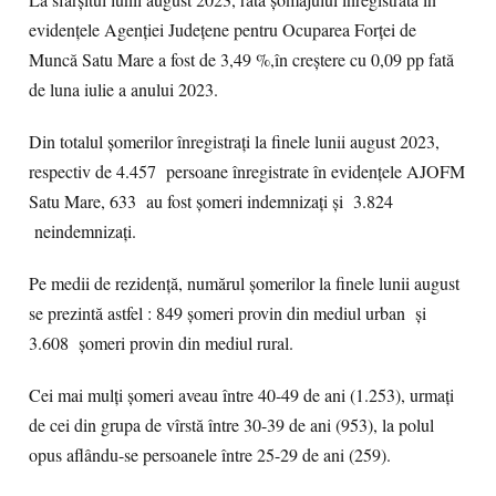
La sfârșitul lunii august 2023, rata șomajului înregistrată în
evidențele Agenției Județene pentru Ocuparea Forței de
Muncă Satu Mare a fost de 3,49 %,în creștere cu 0,09 pp fată
de luna iulie a anului 2023.
Din totalul șomerilor înregistrați la finele lunii august 2023,
respectiv de 4.457 persoane înregistrate în evidențele AJOFM
Satu Mare, 633 au fost șomeri indemnizați și 3.824
neindemnizați.
Pe medii de rezidență, numărul șomerilor la finele lunii august
se prezintă astfel : 849 șomeri provin din mediul urban și
3.608 șomeri provin din mediul rural.
Cei mai mulți șomeri aveau între 40-49 de ani (1.253), urmați
de cei din grupa de vîrstă între 30-39 de ani (953), la polul
opus aflându-se persoanele între 25-29 de ani (259).