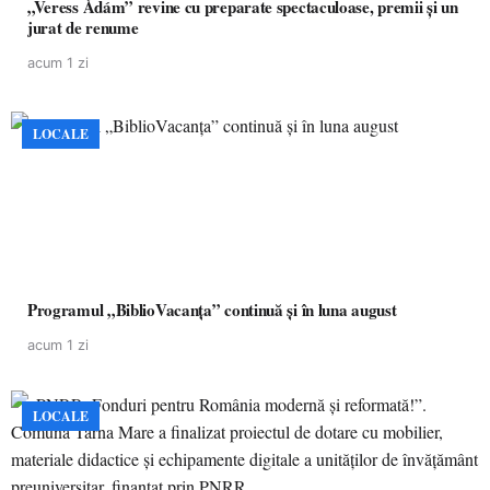
„Veress Ádám” revine cu preparate spectaculoase, premii și un
jurat de renume
acum 1 zi
LOCALE
Programul „BiblioVacanța” continuă și în luna august
acum 1 zi
LOCALE