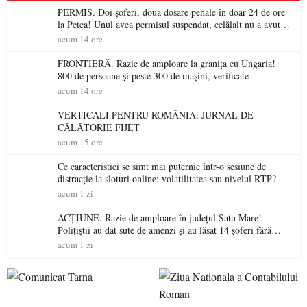
PERMIS. Doi șoferi, două dosare penale în doar 24 de ore
la Petea! Unul avea permisul suspendat, celălalt nu a avut
niciodată permis
acum 14 ore
FRONTIERĂ. Razie de amploare la granița cu Ungaria!
800 de persoane și peste 300 de mașini, verificate
acum 14 ore
VERTICALI PENTRU ROMÂNIA: JURNAL DE
CĂLĂTORIE FIJET
acum 15 ore
Ce caracteristici se simt mai puternic într-o sesiune de
distracție la sloturi online: volatilitatea sau nivelul RTP?
acum 1 zi
ACȚIUNE. Razie de amploare în județul Satu Mare!
Polițiștii au dat sute de amenzi și au lăsat 14 șoferi fără
permis într-o singură zi
acum 1 zi