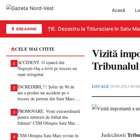
Acasă
Lo
EDUCAȚIE. Dezastru la Titluraziare în Satu Mare
BREAKING
Vizită impo
CELE MAI CITITE
Tribunalul
ACCIDENT. O oșancă din
1
Negrești-Oaș a lovit pe trecere un
oșan octogenar
LOCALE
29.09.2023 00:0
•
INCREDIBIL!!! Șofer de 90 de
2
ani a produs un accident pe o
trecere de pietoni din Satu Mare. O
femeie a ajuns la spital
PROMOVARE. Veste extraordinară
3
pentru iubitorii de fotbal din
Sătmar! CSM Olimpia Satu Mare
va juca în Liga a II-a
Tribu
Judecătorii
CSM Olimpia Satu Mare revine în
4