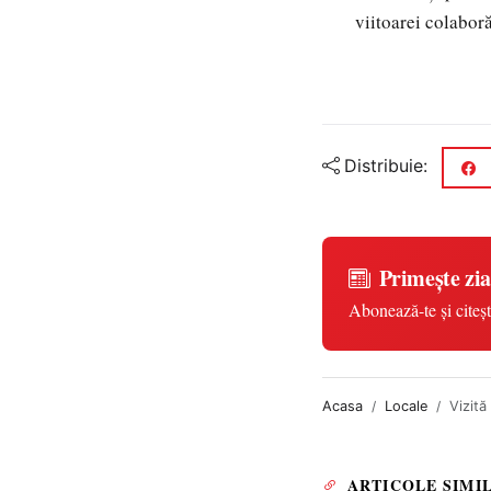
viitoarei colaboră
Distribuie:
Primește zia
Abonează-te și citeșt
Acasa
Locale
Vizită
ARTICOLE SIMI