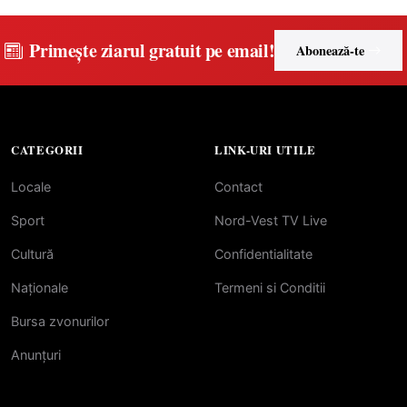
Primește ziarul gratuit pe email!
Abonează-te
CATEGORII
LINK-URI UTILE
Locale
Contact
Sport
Nord-Vest TV Live
Cultură
Confidentialitate
Naționale
Termeni si Conditii
Bursa zvonurilor
Anunțuri