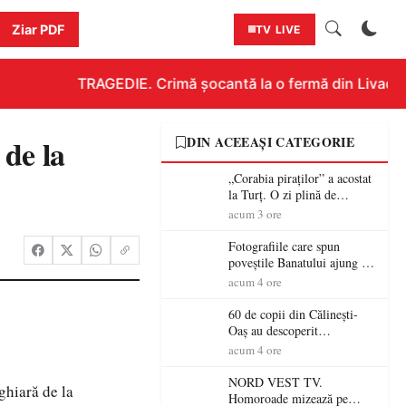
Ziar PDF
TV LIVE
TRAGEDIE. Crimă șocantă la o fermă din Livada!!! 
 de la
DIN ACEEAȘI CATEGORIE
„Corabia piraților” a acostat
la Turț. O zi plină de
aventură și lecții despre
acum 3 ore
democrație pentru copiii din
tabăra de vară
Fotografiile care spun
poveștile Banatului ajung la
Muzeul de Artă Satu Mare
acum 4 ore
60 de copii din Călinești-
Oaș au descoperit
patrimoniul local la Casa
acum 4 ore
Muzeu „Iacob Mărcuț”
NORD VEST TV.
ghiară de la
Homoroade mizează pe