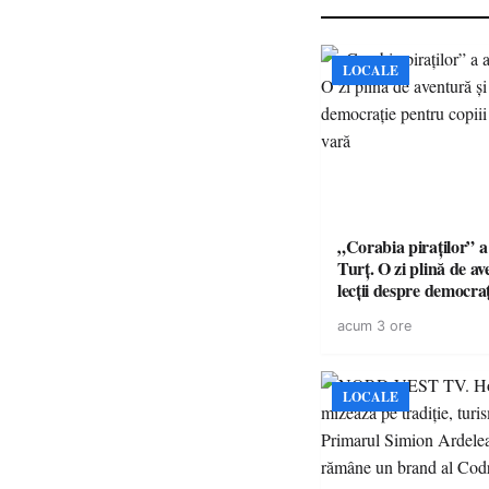
LOCALE
„Corabia piraților” a 
Turț. O zi plină de av
lecții despre democra
copiii din tabăra de 
acum 3 ore
LOCALE