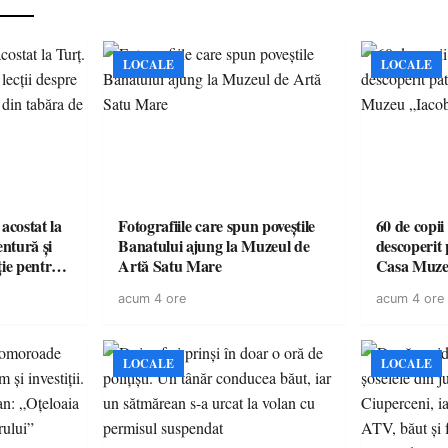
LOCALE
LOCALE
acostat la
Fotografiile care spun poveștile
60 de copii
entură și
Banatului ajung la Muzeul de
descoperit 
ție pentru
Artă Satu Mare
Casa Muze
vară
acum 4 ore
acum 4 ore
LOCALE
LOCALE