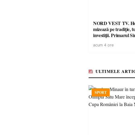
NORD VEST TV. H
mizează pe tradiție, t
investiții. Primarul Simion
Ardelean: „Oțeloaia
acum 4 ore
brand al Codrului”
ULTIMELE ARTI
SPORT