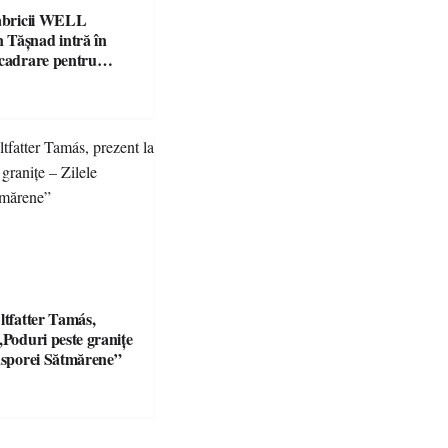
fabricii WELL
Tășnad intră în
ncadrare pentru
 mediu
ltfatter Tamás,
„Poduri peste granițe
iasporei Sătmărene”