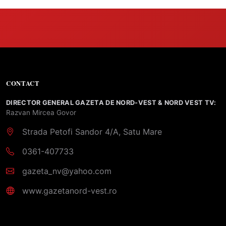
CONTACT
DIRECTOR GENERAL GAZETA DE NORD-VEST & NORD VEST TV:
Razvan Mircea Govor
Strada Petofi Sandor 4/A, Satu Mare
0361-407733
gazeta_nv@yahoo.com
www.gazetanord-vest.ro