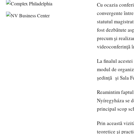
Cu ocazia conferi
convergente între
statutul magistrat
fost dezbătute as
precum şi realizar
videoconferinţă î
La finalul acestei
modul de organizar
şedinţă şi Sala F
Reamintim faptul 
Nyíregyháza se de
principal scop sch
Prin această vizit
teoretice şi pract