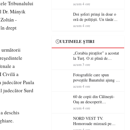
ele Tribunalului
tradiție, turism și investiții.
acum 4 ore
Primarul Simion Ardelean:
l Dr. Mányik
„Oțeloaia rămâne un brand
Doi șoferi prinși în doar o
al Codrului”
 Zoltán -
oră de polițiști. Un tânăr
conducea băut, iar un
acum 4 ore
 în drept
sătmărean s-a urcat la volan
cu permisul suspendat
ULTIMELE ȘTIRI
n următorii
„Corabia piraților” a acostat
reşedintele
la Turț. O zi plină de
aventură și lecții despre
acum 3 ore
enale a
democrație pentru copiii din
I Civilă a
tabăra de vară
Fotografiile care spun
poveștile Banatului ajung la
a judecător Paula
Muzeul de Artă Satu Mare
acum 4 ore
ul judecător Surd
60 de copii din Călinești-
Oaș au descoperit
patrimoniul local la Casa
acum 4 ore
 a deschis
Muzeu „Iacob Mărcuț”
NORD VEST TV.
ghiare.
Homoroade mizează pe
tradiție, turism și investiții.
acum 4 ore