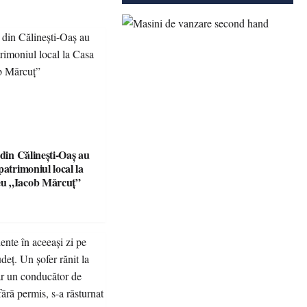
 din Călinești-Oaș au
patrimoniul local la
u „Iacob Mărcuț”