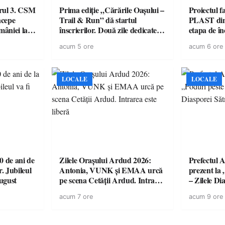
urul 3. CSM
Prima ediție „Cărările Oașului –
Proiectul 
ncepe
Trail & Run” dă startul
PLAST din 
âniei la
înscrierilor. Două zile dedicate
etapa de î
sportului, naturii și comunității
acordul de
acum 5 ore
acum 6 ore
în Țara Oașului
LOCALE
LOCALE
 de ani de
Zilele Orașului Ardud 2026:
Prefectul A
r. Jubileul
Antonia, VUNK și EMAA urcă
prezent la 
august
pe scena Cetății Ardud. Intrarea
– Zilele D
este liberă
acum 7 ore
acum 9 ore