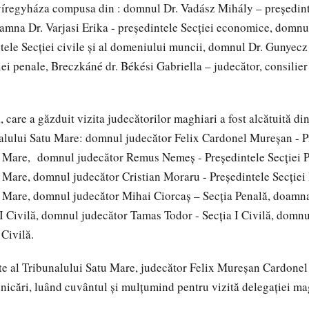
yíregyháza compusa din : domnul Dr. Vadász Mihály – preşedint
mna Dr. Varjasi Erika - preşedintele Secţiei economice, domnu
tele Secţiei civile şi al domeniului muncii, domnul Dr. Gunyecz
iei penale, Breczkáné dr. Békési Gabriella – judecător, consilier
 care a găzduit vizita judecătorilor maghiari a fost alcătuită di
alului Satu Mare: domnul judecător Felix Cardonel Mureşan - P
u Mare, domnul judecător Remus Nemeş - Preşedintele Secţiei P
 Mare, domnul judecător Cristian Moraru - Preşedintele Secţiei 
u Mare, domnul judecător Mihai Ciorcaş – Secţia Penală, doamn
I Civilă, domnul judecător Tamas Todor - Secţia I Civilă, domn
 Civilă.
e al Tribunalului Satu Mare, judecător Felix Mureşan Cardonel
icări, luând cuvântul şi mulţumind pentru vizită delegaţiei ma