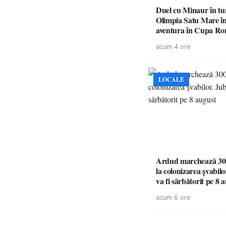
Duel cu Minaur în t
Olimpia Satu Mare î
aventura în Cupa Rom
Baia Mare
acum 4 ore
LOCALE
Ardud marchează 300
la colonizarea șvabilo
va fi sărbătorit pe 8 
acum 6 ore