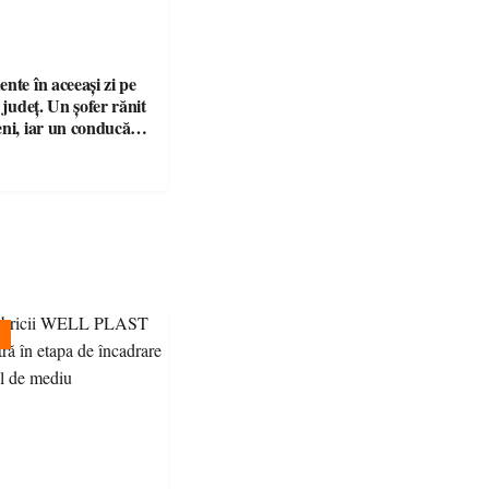
nte în aceeași zi pe
n județ. Un șofer rănit
eni, iar un conducător
t și fără permis, s-a
a Bixad