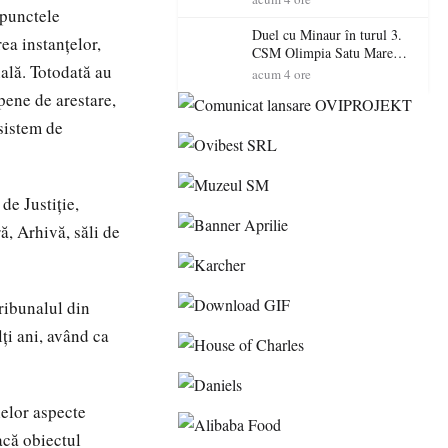
 punctele
Primarul Simion Ardelean:
„Oțeloaia rămâne un brand
Duel cu Minaur în turul 3.
ea instanţelor,
al Codrului”
CSM Olimpia Satu Mare
nală. Totodată au
începe aventura în Cupa
acum 4 ore
României la Baia Mare
pene de arestare,
 sistem de
de Justiţie,
ă, Arhivă, săli de
Tribunalul din
ţi ani, având ca
lelor aspecte
acă obiectul