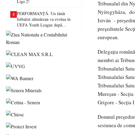
Liga 2!
Tribunalul din N
Nyíregyháza, doa
PERFORMANȚĂ. Un tânăr
5
fotbalist sătmărean va evolua în
István - preşedin
UEFA Youth League după
preşedintele Secţ
transferul la Farul Constanța
european.
Delegaţia română,
membri ai Tribun
Tribunalului Sat
Tribunalului Satu
Tribunalului Sat
Mureşan - Secţia 
Grigore - Secţia I
Domnul preşedint
sesiunea de comun