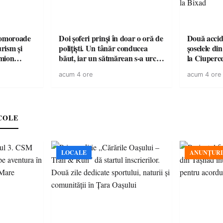
omoroade
Doi șoferi prinși în doar o oră de
Două accide
urism și
polițiști. Un tânăr conducea
șoselele di
băut, iar un sătmărean s-a urcat
la Ciuperc
 rămâne un
la volan cu permisul suspendat
de ATV, bău
acum 4 ore
acum 4 ore
răsturnat l
COLE
LOCALE
ANUNȚURI