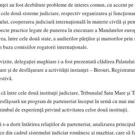
nţei au fost dezbătute probleme de interes comun, cu accent pe
 cele două sisteme judiciare, respectiv organizarea şi funcţionar
ului, cooperarea judiciară internaţională în materie civilă şi pe
pecte practice legate de punerea în executare a Mandatelor euro
ea, între cele două state, a audierilor părţilor şi martorilor prin
n baza comisiilor rogatorii internaţionale.
 vizite, delegaţiei maghiare i-a fost prezentată clădirea Palatului 
e şi de desfăşurare a activităţii instanţei – Birouri, Registratur
estivă.
că între cele două instituţii judiciare, Tribunalul Satu Mare şi 
sfăşoară un program de parteneriat început în urmă cu mai mul
imbul de experienţă privind activitatea celor două instituţii.
ă s-a dorit întărirea relaţiilor de parteneriat, analizarea principa
ice din cadrul sistemului judiciar românesc şi maghiar, care să f