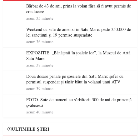
Bărbat de 43 de ani, prins la volan fără să fi avut permis de
conducere
acum 35 minute
Weekend cu sute de amenzi în Satu Mare: peste 350.000 de
lei sancțiuni și 19 permise suspendate
acum 36 minute
EXPOZITIE. „Bănățenii în țoalele lor”, la Muzeul de Artă
Satu Mare
acum 38 minute
Două dosare penale pe șoselele din Satu Mare: șofer cu
permisul suspendat și tânăr băut la volanul unui ATV
acum 39 minute
FOTO. Sute de oameni au sărbătorit 300 de ani de prezență
șvăbească
acum 40 minute
ULTIMELE ȘTIRI