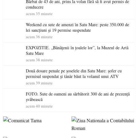
Bărbat de 43 de ani, prins la volan fără să fi avut permis de
conducere
acum 35 minute
Weekend cu sute de amenzi în Satu Mare: peste 350.000 de
lei sancțiuni și 19 permise suspendate
acum 36 minute
EXPOZITIE. „Bănățenii în țoalele lor”, la Muzeul de Artă
Satu Mare
acum 38 minute
Două dosare penale pe șoselele din Satu Mare: șofer cu
permisul suspendat și tânăr băut la volanul unui ATV
acum 39 minute
FOTO. Sute de oameni au sărbătorit 300 de ani de prezență
șvăbească
acum 40 minute