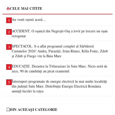
CELE MAI CITITE
Au venit oșenii acasă…
1
ACCIDENT. O oșancă din Negrești-Oaș a lovit pe trecere un oșan
2
octogenar
SPECTACOL. S-a aflat programul complet al Sărbătorii
3
Castanelor 2026! Andra, Paraziții, Irina Rimes, Killa Fonic, Zdob
și Zdub și Fuego vin la Baia Mare
EDUCAȚIE. Dezastru la Titluraziare în Satu Mare. Nicio notă de
4
zece, 90 de candidați au picat examenul
Întreruperi programate de energie electrică în mai multe localități
5
din județul Satu Mare. Distribuție Energie Electrică România
anunță lucrări la rețea
DIN ACEEAȘI CATEGORIE