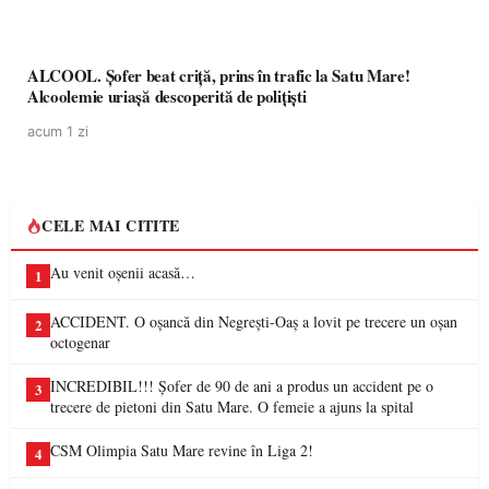
ALCOOL. Șofer beat criță, prins în trafic la Satu Mare!
Alcoolemie uriașă descoperită de polițiști
acum 1 zi
CELE MAI CITITE
Au venit oșenii acasă…
1
ACCIDENT. O oșancă din Negrești-Oaș a lovit pe trecere un oșan
2
octogenar
INCREDIBIL!!! Șofer de 90 de ani a produs un accident pe o
3
trecere de pietoni din Satu Mare. O femeie a ajuns la spital
CSM Olimpia Satu Mare revine în Liga 2!
4