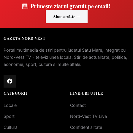
Primește ziarul gratuit pe email!
Abonează-te
GAZETA NORD-VEST
Portal multimedia de stiri pentru judetul Satu Mare, integrat cu
Nord-Vest TV - televiziunea locala. Stiri de actualitate, politica,
economie, sport, cultura si multe altele.
CATEGORII
LINK-URI UTILE
Locale
Contact
Sport
Nord-Vest TV Live
Cultură
Confidentialitate