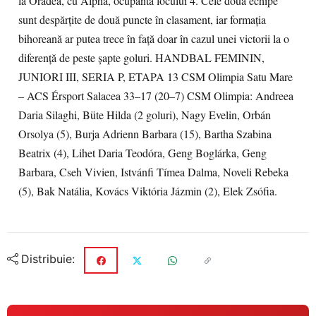
la Oradea, cu Alpha, ocupanta locului 4. Cele două echipe
sunt despărțite de două puncte în clasament, iar formația
bihoreană ar putea trece în față doar în cazul unei victorii la o
diferență de peste șapte goluri. HANDBAL FEMININ,
JUNIORI III, SERIA P, ETAPA 13 CSM Olimpia Satu Mare
– ACS Érsport Salacea 33–17 (20–7) CSM Olimpia: Andreea
Daria Silaghi, Büte Hilda (2 goluri), Nagy Evelin, Orbán
Orsolya (5), Burja Adrienn Barbara (15), Bartha Szabina
Beatrix (4), Lihet Daria Teodóra, Geng Boglárka, Geng
Barbara, Cseh Vivien, Istvánfi Tímea Dalma, Noveli Rebeka
(5), Bak Natália, Kovács Viktória Jázmin (2), Elek Zsófia.
Distribuie: