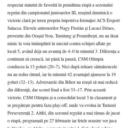
respectat statutul de favorită în penultima etapă a sezonului
regulat din campionatul junioarelor III, reușind duminică o
victorie clară pe teren propriu împotriva formației ACS Érsport
Salacea. Elevele antrenorilor Nagy Florián și Lucaci Dénes,
provenite din Orașul Nou, Turulung și Porumbești, nu au lăsat
nimic la voia întâmplării în meciul contra echipei aflate pe
locul 5, având deja un avantaj de 4–0 în minutul 3. Diferența a
continuat să crească, iar până la pauză, CSM Olimpia
conducea la 13 goluri (20–7). Nici după reluare sătmărencele
nu au redus ritmul, iar în minutul 42 avantajul ajunsese la 19
goluri (32–13). Adversarele din Bihor au reușit să mai reducă
din diferență, dar scorul final a fost 33–17. Prin această
victorie, CSM Olimpia și-a consolidat locul 3 în clasament și
se pregătește pentru faza play-off, unde va evolua în Turneul
Perseverență 2. Altfel, din sezonul regulat a mai rămas de jucat
o etapă, programată pe 27 februarie iar fetele noastre vor juca