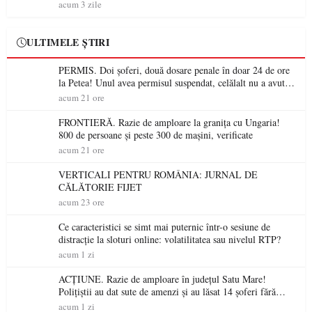
acum 3 zile
ULTIMELE ȘTIRI
PERMIS. Doi șoferi, două dosare penale în doar 24 de ore
la Petea! Unul avea permisul suspendat, celălalt nu a avut
niciodată permis
acum 21 ore
FRONTIERĂ. Razie de amploare la granița cu Ungaria!
800 de persoane și peste 300 de mașini, verificate
acum 21 ore
VERTICALI PENTRU ROMÂNIA: JURNAL DE
CĂLĂTORIE FIJET
acum 23 ore
Ce caracteristici se simt mai puternic într-o sesiune de
distracție la sloturi online: volatilitatea sau nivelul RTP?
acum 1 zi
ACȚIUNE. Razie de amploare în județul Satu Mare!
Polițiștii au dat sute de amenzi și au lăsat 14 șoferi fără
permis într-o singură zi
acum 1 zi