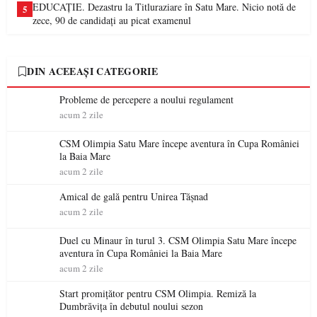
EDUCAȚIE. Dezastru la Titluraziare în Satu Mare. Nicio notă de
5
zece, 90 de candidați au picat examenul
DIN ACEEAȘI CATEGORIE
Probleme de percepere a noului regulament
acum 2 zile
CSM Olimpia Satu Mare începe aventura în Cupa României
la Baia Mare
acum 2 zile
Amical de gală pentru Unirea Tășnad
acum 2 zile
Duel cu Minaur în turul 3. CSM Olimpia Satu Mare începe
aventura în Cupa României la Baia Mare
acum 2 zile
Start promițător pentru CSM Olimpia. Remiză la
Dumbrăvița în debutul noului sezon