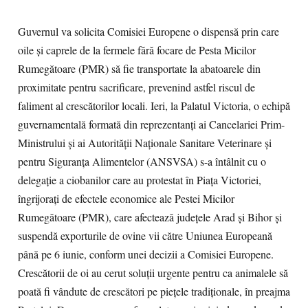
Guvernul va solicita Comisiei Europene o dispensă prin care
oile și caprele de la fermele fără focare de Pesta Micilor
Rumegătoare (PMR) să fie transportate la abatoarele din
proximitate pentru sacrificare, prevenind astfel riscul de
faliment al crescătorilor locali. Ieri, la Palatul Victoria, o echipă
guvernamentală formată din reprezentanți ai Cancelariei Prim-
Ministrului și ai Autorității Naționale Sanitare Veterinare și
pentru Siguranța Alimentelor (ANSVSA) s-a întâlnit cu o
delegație a ciobanilor care au protestat în Piața Victoriei,
îngrijorați de efectele economice ale Pestei Micilor
Rumegătoare (PMR), care afectează județele Arad și Bihor și
suspendă exporturile de ovine vii către Uniunea Europeană
până pe 6 iunie, conform unei decizii a Comisiei Europene.
Crescătorii de oi au cerut soluții urgente pentru ca animalele să
poată fi vândute de crescători pe piețele tradiționale, în preajma