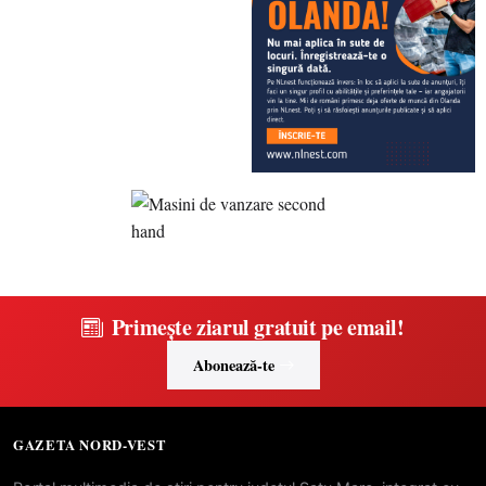
Primește ziarul gratuit pe email!
Abonează-te
GAZETA NORD-VEST