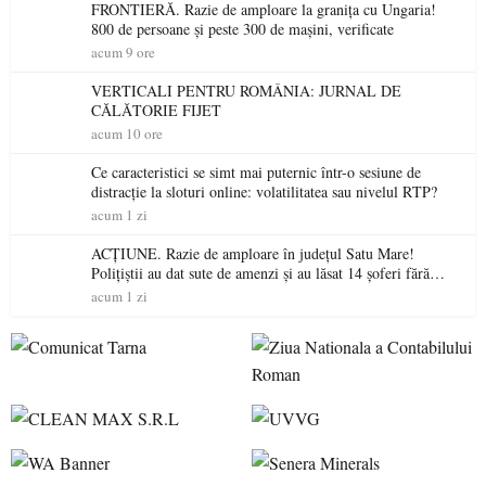
FRONTIERĂ. Razie de amploare la granița cu Ungaria!
800 de persoane și peste 300 de mașini, verificate
acum 9 ore
VERTICALI PENTRU ROMÂNIA: JURNAL DE
CĂLĂTORIE FIJET
acum 10 ore
Ce caracteristici se simt mai puternic într-o sesiune de
distracție la sloturi online: volatilitatea sau nivelul RTP?
acum 1 zi
ACȚIUNE. Razie de amploare în județul Satu Mare!
Polițiștii au dat sute de amenzi și au lăsat 14 șoferi fără
permis într-o singură zi
acum 1 zi