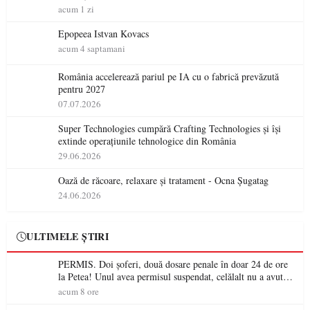
acum 1 zi
Epopeea Istvan Kovacs
acum 4 saptamani
România accelerează pariul pe IA cu o fabrică prevăzută
pentru 2027
07.07.2026
Super Technologies cumpără Crafting Technologies și își
extinde operațiunile tehnologice din România
29.06.2026
Oază de răcoare, relaxare și tratament - Ocna Șugatag
24.06.2026
ULTIMELE ȘTIRI
PERMIS. Doi șoferi, două dosare penale în doar 24 de ore
la Petea! Unul avea permisul suspendat, celălalt nu a avut
niciodată permis
acum 8 ore