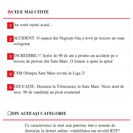
CELE MAI CITITE
Au venit oșenii acasă…
1
ACCIDENT. O oșancă din Negrești-Oaș a lovit pe trecere un oșan
2
octogenar
INCREDIBIL!!! Șofer de 90 de ani a produs un accident pe o
3
trecere de pietoni din Satu Mare. O femeie a ajuns la spital
CSM Olimpia Satu Mare revine în Liga 2!
4
EDUCAȚIE. Dezastru la Titluraziare în Satu Mare. Nicio notă de
5
zece, 90 de candidați au picat examenul
DIN ACEEAȘI CATEGORIE
Ce caracteristici se simt mai puternic într-o sesiune de
distracție la sloturi online: volatilitatea sau nivelul RTP?