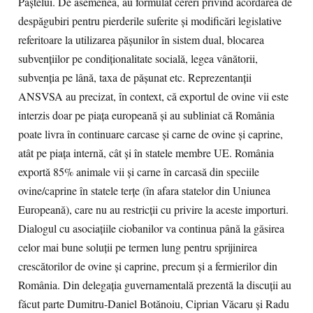
Paștelui. De asemenea, au formulat cereri privind acordarea de
despăgubiri pentru pierderile suferite și modificări legislative
referitoare la utilizarea pășunilor în sistem dual, blocarea
subvențiilor pe condiționalitate socială, legea vânătorii,
subvenția pe lână, taxa de pășunat etc. Reprezentanții
ANSVSA au precizat, în context, că exportul de ovine vii este
interzis doar pe piața europeană și au subliniat că România
poate livra în continuare carcase și carne de ovine și caprine,
atât pe piața internă, cât și în statele membre UE. România
exportă 85% animale vii și carne în carcasă din speciile
ovine/caprine în statele terțe (în afara statelor din Uniunea
Europeană), care nu au restricții cu privire la aceste importuri.
Dialogul cu asociațiile ciobanilor va continua până la găsirea
celor mai bune soluții pe termen lung pentru sprijinirea
crescătorilor de ovine și caprine, precum și a fermierilor din
România. Din delegația guvernamentală prezentă la discuții au
făcut parte Dumitru-Daniel Botănoiu, Ciprian Văcaru și Radu