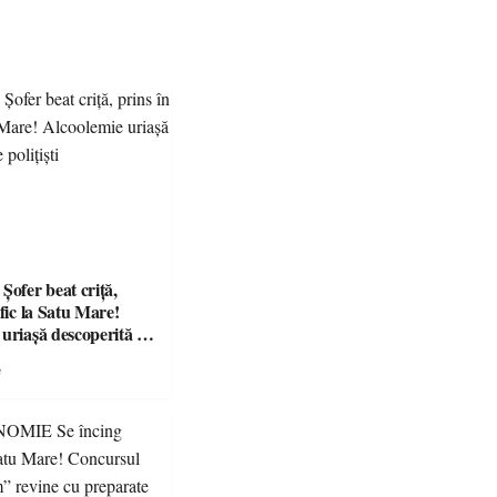
fer beat criță,
afic la Satu Mare!
 uriașă descoperită de
e