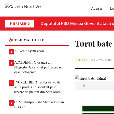
Acasă
Lo
REPLICĂ. Deputatul PSD Mircea Govor îl atacă dur p
BREAKING
Turul bate
CELE MAI CITITE
Au venit oșenii acasă…
1
SPORT
17.03.2025 00:00
•
ACCIDENT. O oșancă din
2
Negrești-Oaș a lovit pe trecere un
oșan octogenar
INCREDIBIL!!! Șofer de 90 de
3
|||
ani a produs un accident pe o
trecere de pietoni din Satu Mare. O
femeie a ajuns la spital
CSM Olimpia Satu Mare revine în
4
Liga 2!
Liga a 4-a elite: