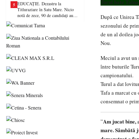
Turul bate Talna
EDUCAȚIE. Dezastru la
5
Titluraziare în Satu Mare. Nicio
notă de zece, 90 de candidați au
După ce Unirea Tă
picat examenul
sezonului de prim
de un al doilea j
Nou.
Meciul a avut un 
între buturile Tur
campionatului.
Turul a dat lovitu
Tafa a marcat cu o
consemnat o primă
Am jucat bine, a
”
mare. Sâmbătă ju
demonstrat o for