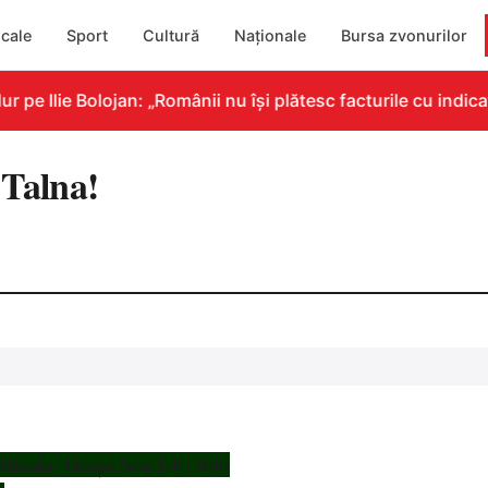
cale
Sport
Cultură
Naționale
Bursa zvonurilor
e Ilie Bolojan: „Românii nu își plătesc facturile cu indicat
 Talna!
 Micula- Orașu Nou 1-0 ( 0-0)