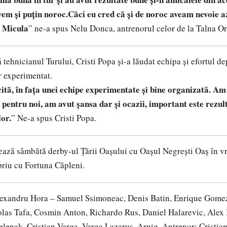
vem și puțin noroc.Căci eu cred că și de noroc aveam nevoie a
u Micula
” ne-a spus Nelu Donca, antrenorul celor de la Talna O
 tehnicianul Turului, Cristi Popa și-a lăudat echipa și efortul de
r experimentat.
ită, în fața unei echipe experimentate și bine organizată. Am 
pentru noi, am avut șansa dar și ocazii, important este rezult
lor.
” Ne-a spus Cristi Popa.
ază sâmbătă derby-ul Țării Oașului cu Oașul Negrești Oaș în v
priu cu Fortuna Căpleni.
exandru Hora – Samuel Ssimoneac, Denis Batin, Enrique Gomez,
las Tafa, Cosmin Anton, Richardo Rus, Daniel Halarevic, Alex 
lenak, Cristian Varga, Varga Lazarus, Arnig. Antrenor: Cristia