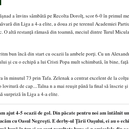
!
șnad a învins sâmbătă pe Recolta Dorolț, scor 6-0 în primul mec
ăvară din Liga a 4-a elite, a doua zi pe terenul Academiei Part
oc. O altă restanță rămasă din toamnă, meciul dintre Turul Micul
ritm bun încă din start cu ocazii la ambele porți. Cu un Alexan
ului și cu o echipă a lui Cristi Popa mult schimbată, în bine, faț
ra în minutul 73 prin Tafa. Zelenak a centrat excelent de la colțu
 lovitură de cap....Talna n a mai reușit până la final să înscrie și 
 surpriză în Liga a 4-a elite.
m ajut 4-5 ocazii de gol. Din păcate pentru noi am întâlnit un
căm cu Oasul Negrești. E derby-ul Țării Oașului, ei au o ech
mă bună în tur și au avut rezultate bune și-n amicalele din a