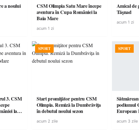
e a noului
CSM Olimpia Satu Mare începe
Amical de 
aventura în Cupa României la
Tășnad
Baia Mare
acum 1 zi
acum 1 zi
SPORT
SPORT
urul 3. CSM
Start promițător pentru CSM
Sătmăreanu
ncepe
Olimpia. Remiză la Dumbrăvița
podiumul 
âniei la
în debutul noului sezon
European
duel specta
acum 2 zile
acum 3 zile
Räikkönen