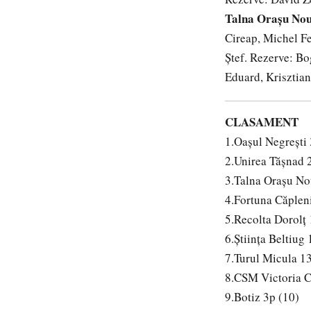
Talna Orașu Nou
Cireap, Michel F
Ștef. Rezerve: Bo
Eduard, Krisztian
CLASAMENT
1.Oașul Negrești 
2.Unirea Tășnad 
3.Talna Orașu No
4.Fortuna Căplen
5.Recolta Dorolț 
6.Știința Beltiug
7.Turul Micula 1
8.CSM Victoria C
9.Botiz 3p (10)