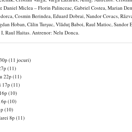
:
Daniel Miclea – Florin Palinceac, Gabriel Costea, Marian Dem
edorca, Cosmin Berindea, Eduard Dobrai, Nandor Covacs, Răzv
gdan Hoban, Călin Turșuc, Vlăduț Baboi, Raul Matioc, Sandor E
 I, Raul Haitas. Antrenor: Nelu Donca.
30p (11 jocuri)
27p (11)
u 22p (11)
i 17p (11)
16p (10)
 16p (10)
3p (10)
arei 8p (11)