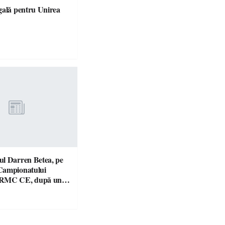
gală pentru Unirea
l Darren Betea, pe
Campionatului
 RMC CE, după un
culos cu fiul lui Kimi