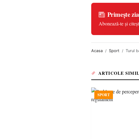
Primește zia
Abonează-te și citeșt
Acasa
Sport
Turul b
ARTICOLE SIMI
SPORT