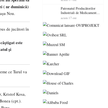
cadorosit cu un dosar penal
zi ( nr duminică)
Patronatul Producătorilor
Industriali de Medicamente
rașu Nou.
din România (PRIMER):
acum 17 ore
“Întreruperea alimentării cu
energie electrică a fabricilor
pus de jucători în
de medicamente va pune în
pericol accesul pacienților la
medicamente esențiale
câștigat este
atul și
reme ce Turul va
 Kristof Kosa,
Bonea (cpt.).
n Popa.