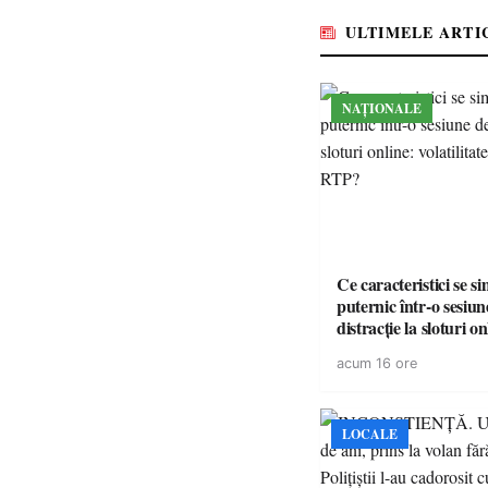
ULTIMELE ARTI
NAȚIONALE
Ce caracteristici se s
puternic într-o sesiun
distracție la sloturi on
volatilitatea sau nive
acum 16 ore
LOCALE