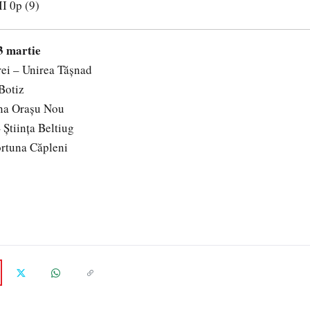
I 0p (9)
3 martie
ei – Unirea Tăşnad
Botiz
na Oraşu Nou
Ştiinţa Beltiug
ortuna Căpleni