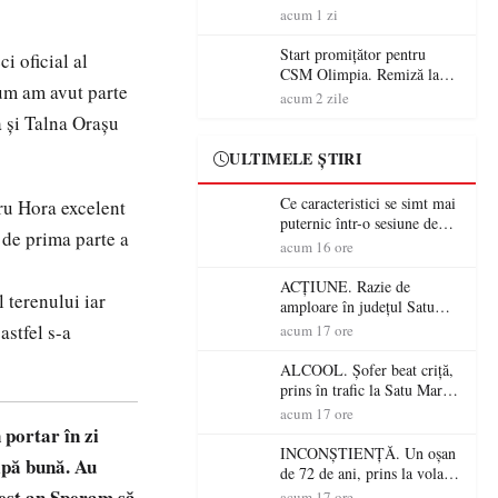
începe aventura în Cupa
acum 1 zi
României la Baia Mare
Start promițător pentru
i oficial al
CSM Olimpia. Remiză la
ium am avut parte
Dumbrăvița în debutul
acum 2 zile
noului sezon
a și Talna Orașu
ULTIMELE ȘTIRI
Ce caracteristici se simt mai
dru Hora excelent
puternic într-o sesiune de
ă de prima parte a
distracție la sloturi online:
acum 16 ore
volatilitatea sau nivelul
RTP?
ACȚIUNE. Razie de
l terenului iar
amploare în județul Satu
Mare! Polițiștii au dat sute
astfel s-a
acum 17 ore
de amenzi și au lăsat 14
șoferi fără permis într-o
ALCOOL. Șofer beat criță,
singură zi
prins în trafic la Satu Mare!
Alcoolemie uriașă
acum 17 ore
descoperită de polițiști
 portar în zi
INCONȘTIENȚĂ. Un oșan
ipă bună. Au
de 72 de ani, prins la volan
fără permis! Polițiștii l-au
cest an Speram să
acum 17 ore