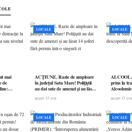
COLE
LOCALE
LOCALE
imt mai
ACȚIUNE. Razie de amploare
ALCOOL. Șo
e de
în județul Satu Mare! Polițiștii
prins în tr
line:
au dat sute de amenzi și au lăsat
Alcoolemie
lul RTP?
14 șoferi fără permis într-o
polițiști
acum 17 ore
acum 17 or
singură zi
LOCALE
LOCALE