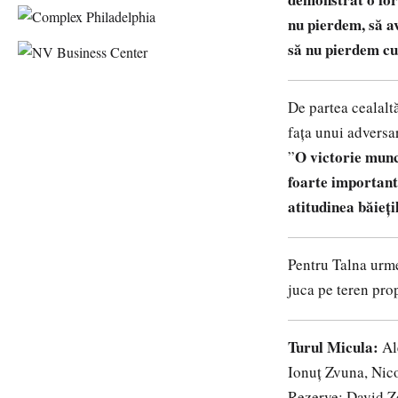
nu pierdem, să a
să nu pierdem c
De partea cealaltă
fața unui adversa
O victorie munc
”
foarte important 
atitudinea băieți
Pentru Talna urme
juca pe teren pro
Turul Micula:
Al
Ionuț Zvuna, Nico
Rezerve: David Ze