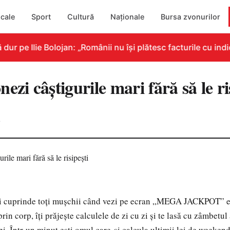
cale
Sport
Cultură
Naționale
Bursa zvonurilor
 pe Ilie Bolojan: „Românii nu își plătesc facturile cu indic
ezi câștigurile mari fără să le ri
0
-ți cuprinde toți mușchii când vezi pe ecran „MEGA JACKPOT” e 
 prin corp, îți prăjește calculele de zi cu zi și te lasă cu zâmbetul
ripi. Într-un minut ești omul care-și calcula ultimii lei de weeken