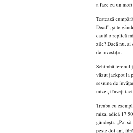
a face cu un moft
Testează cumpărăt
Dead”, și te gânde
caută o replică m
zile? Dacă nu, ai
de investiții.
Schimbă terenul j
văzut jackpot la 
sesiune de învăța
mize și înveți tac
Treaba cu exemplu
miza, adică 17 500
gândești: „Pot să 
peste doi ani, făr