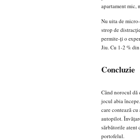
apartament mic, n
Nu uita de micro-s
strop de distracți
permite-ți o exper
Jiu. Cu 1-2 % din 
Concluzie
Când norocul dă cu
jocul abia începe
care contează cu 
autopilot. Învățar
sărbătorile atent
portofelul.