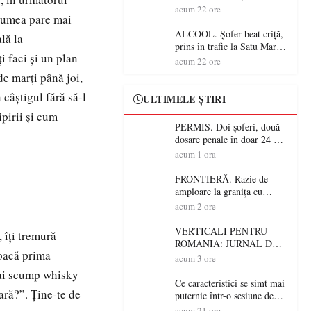
Mare! Polițiștii au dat sute
acum 22 ore
, lumea pare mai
de amenzi și au lăsat 14
șoferi fără permis într-o
ALCOOL. Șofer beat criță,
lă la
singură zi
prins în trafic la Satu Mare!
i faci și un plan
Alcoolemie uriașă
acum 22 ore
descoperită de polițiști
de marți până joi,
 câștigul fără să-l
ULTIMELE ȘTIRI
ipirii și cum
PERMIS. Doi șoferi, două
dosare penale în doar 24 de
ore la Petea! Unul avea
acum 1 ora
permisul suspendat, celălalt
nu a avut niciodată permis
FRONTIERĂ. Razie de
amploare la granița cu
Ungaria! 800 de persoane și
acum 2 ore
peste 300 de mașini,
verificate
VERTICALI PENTRU
 îți tremură
ROMÂNIA: JURNAL DE
joacă prima
CĂLĂTORIE FIJET
acum 3 ore
ai scump whisky
Ce caracteristici se simt mai
ară?”. Ține-te de
puternic într-o sesiune de
distracție la sloturi online:
acum 21 ore