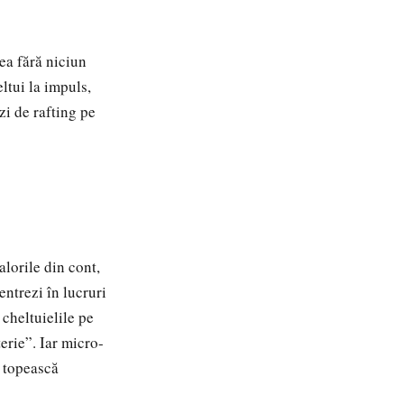
tea fără niciun
eltui la impuls,
zi de rafting pe
alorile din cont,
ntrezi în lucruri
cheltuielile pe
terie”. Iar micro-
i topească