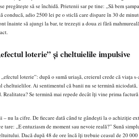
se pregătește să se închidă. Prietenii sar pe tine: „Să bem șam
să conducă, adio 2500 lei pe o sticlă care dispare în 30 de minu
ont înainte să ajungi la bar, te trezești a doua zi fără mahmurea
act.
fectul loterie” și cheltuielile impulsive
 „efectul loterie”: după o sumă uriașă, creierul crede că viața s-
 cheltuielilor. Ai sentimentul că banii nu se termină niciodată, f
d. Realitatea? Se termină mai repede decât îți vine prima factură
i – nu la cifre. De fiecare dată când te gândești la o achiziție ex
oce tare: „E entuziasm de moment sau nevoie reală?” Sună simpl
eltuitului. Dacă după 48 de ore încă îți trebuie ceasul de 20 000 