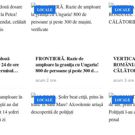
LOCALE
LOCALE
 două
FRONTIERĂ. Razie de
VERTICA
 24 de ore
amploare la granița cu Ungaria!
ROMÂNIA
ermisul
800 de persoane și peste 300 de
CĂLĂTOR
 a avut
mașini, verificate
acum 2 ore
acum 3 ore
LOCALE
LOCALE