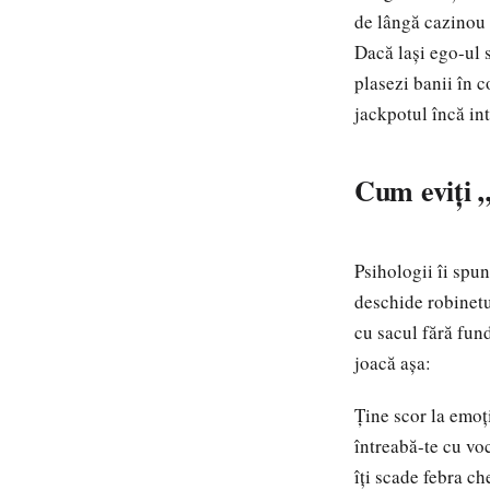
de lângă cazinou 
Dacă lași ego-ul 
plasezi banii în c
jackpotul încă int
Cum eviți „e
Psihologii îi spun
deschide robinetul
cu sacul fără fun
joacă așa:
Ține scor la emoți
întreabă-te cu v
îți scade febra ch