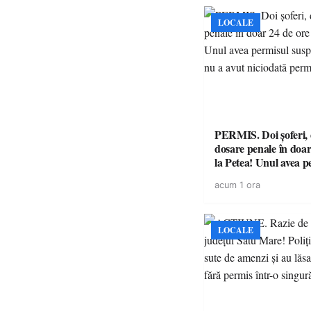
LOCALE
PERMIS. Doi șoferi,
dosare penale în doar
la Petea! Unul avea p
suspendat, celălalt nu
acum 1 ora
niciodată permis
LOCALE