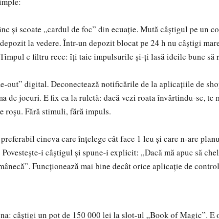
imple:
nc și scoate „cardul de foc” din ecuație. Mută câștigul pe un co
 depozit la vedere. Într-un depozit blocat pe 24 h nu câștigi ma
Timpul e filtru rece: îți taie impulsurile și-ți lasă ideile bune să 
e-out” digital. Deconectează notificările de la aplicațiile de sh
ma de jocuri. E fix ca la ruletă: dacă vezi roata învârtindu-se, t
e roșu. Fără stimuli, fără impuls.
 preferabil cineva care înțelege cât face 1 leu și care n-are planu
. Povestește-i câștigul și spune-i explicit: „Dacă mă apuc să che
mânecă”. Funcționează mai bine decât orice aplicație de control
na: câștigi un pot de 150 000 lei la slot-ul „Book of Magic”. E 