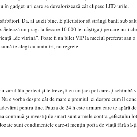
u în gadget-uri care se devalorizează cât clipesc LED-urile.
ărbători. Da, ai auzit bine. E plictisitor să strângi banii sub sal
e. Setează un prag: la fiecare 10 000 lei câștigați pe care nu-i ch
iență „de vitrină”. Poate fi un bilet VIP la meciul preferat sau o 
sumă te alegi cu amintiri, nu regrete.
 zarul ăla perfect și te trezești cu un jackpot care-ți schimbă v
. Nu e vorba despre cât de mare e premiul, ci despre cum îl conce
adevărat pentru tine. Pauza de 24 h este armura care te apără de 
ea continuă și investițiile smart sunt armele contra „efectului lo
 dozate sunt condimentele care-ți mențin pofta de viață fără să-ț