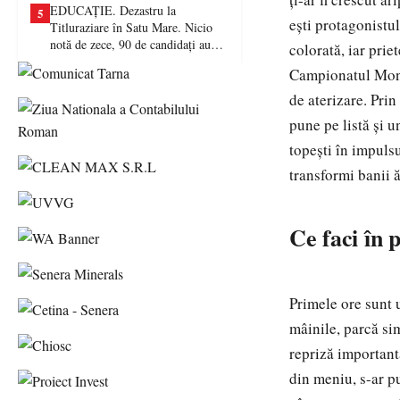
EDUCAȚIE. Dezastru la
5
ești protagonistul
Titluraziare în Satu Mare. Nicio
notă de zece, 90 de candidați au
colorată, iar prie
picat examenul
Campionatul Mondia
de aterizare. Prin
pune pe listă și 
topești în impuls
transformi banii 
Ce faci în 
Primele ore sunt 
mâinile, parcă sim
repriză importantă
din meniu, s-ar p