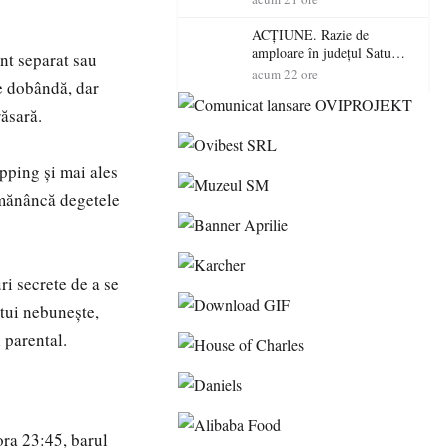
volatilitatea sau nivelul
RTP?
ACȚIUNE. Razie de
amploare în județul Satu
nt separat sau
Mare! Polițiștii au dat sute
acum 22 ore
re dobândă, dar
de amenzi și au lăsat 14
șoferi fără permis într-o
răsară.
singură zi
opping și mai ales
e mănâncă degetele
ri secrete de a se
ltui nebunește,
 parental.
ora 23:45, barul