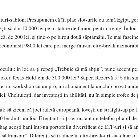
.
uri-sablon. Presupunem că îți plac slot-urile cu temă Egipt, g
ști să dai 10 000 lei pe o statuie de faraon pentru living. În loc 
ică, de 200 lei, și ține-o pe birou două săptămâni. Te mai fasci
 economisit 9800 lei care pot merge într-un city-break memorabi
ocului: în loc să-ți repeți „Trebuie să mă abțin”, pune accent pe
poker Texas Hold’em de 300 000 lei? Super. Rezervă 5 % din sum
re: un workshop cu un pro, un abonament la un club privat unde
tici. Cheltuiești, dar investești în abilități, nu în simple trofee d
l: să zicem că joci ruletă europeană, lovești un straight-up pe 1
 lei dintr-un foc. E tentant să-ți iei instant un telefon pliabil de
bag acești bani într-un portofoliu diversificat de ETF-uri și să 
ă să transpir”. Diferența se traduce în city-break-uri sau chiar o 