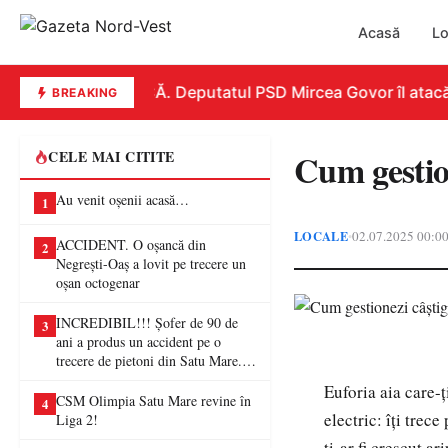
Acasă
Lo
REPLICĂ. Deputatul PSD Mircea Govor îl atacă dur
BREAKING
Cum gestion
CELE MAI CITITE
Au venit oșenii acasă…
1
LOCALE
02.07.2025 00:0
•
ACCIDENT. O oșancă din
2
Negrești-Oaș a lovit pe trecere un
oșan octogenar
INCREDIBIL!!! Șofer de 90 de
3
ani a produs un accident pe o
trecere de pietoni din Satu Mare. O
femeie a ajuns la spital
Euforia aia care
CSM Olimpia Satu Mare revine în
4
electric: îți trece
Liga 2!
ți-ar fi crescut a