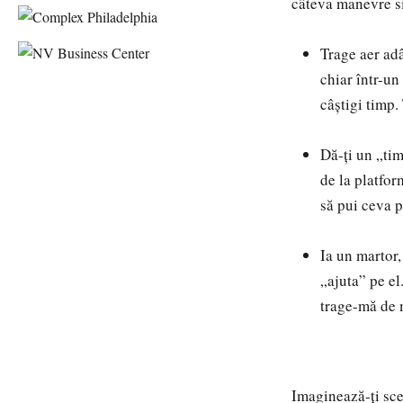
câteva manevre s
Trage aer adâ
chiar într-un
câștigi timp. 
Dă-ți un „tim
de la platfor
să pui ceva p
Ia un martor,
„ajuta” pe el
trage-mă de 
Imaginează-ți sce