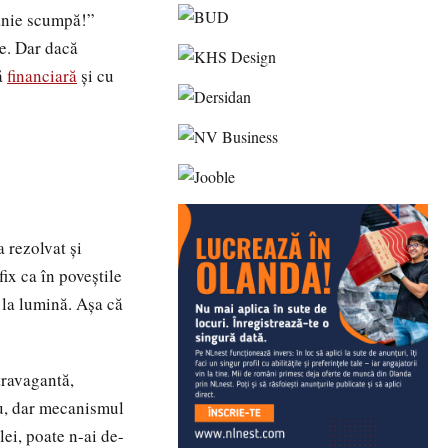
panie scumpă!”
te. Dar dacă
lă
financiară
și cu
a rezolvat și
ix ca în poveștile
 la lumină. Așa că
travagantă,
u, dar mecanismul
lei, poate n-ai de-