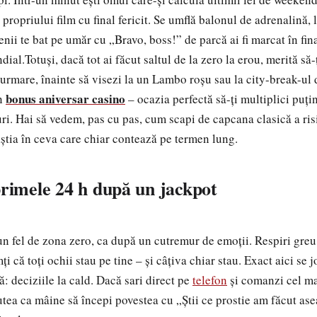
 propriului film cu final fericit. Se umflă balonul de adrenalină
tenii te bat pe umăr cu „Bravo, boss!” de parcă ai fi marcat în fina
l.Totuși, dacă tot ai făcut saltul de la zero la erou, merită să-ț
 urmare, înainte să visezi la un Lambo roșu sau la city-break-ul 
bonus aniversar casino
un
– ocazia perfectă să-ți multiplici puțin
uri. Hai să vedem, pas cu pas, cum scapi de capcana clasică a ris
ăștia în ceva care chiar contează pe termen lung.
primele 24 h după un jackpot
un fel de zona zero, ca după un cutremur de emoții. Respiri greu,
ți că toți ochii stau pe tine – și câțiva chiar stau. Exact aici se 
: deciziile la cald. Dacă sari direct pe
telefon
și comanzi cel m
utea ca mâine să începi povestea cu „Știi ce prostie am făcut ase