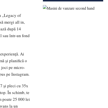
en „Legacy of
să mergi all in,
nează după 14
l sau într-un fond
 experiență. Ai
ă și planifică o
 joci pe micro-
e pus pe Instagram.
7 și pleci cu 35x
 top. În schimb, te
am poate 25 000 lei
avans la un