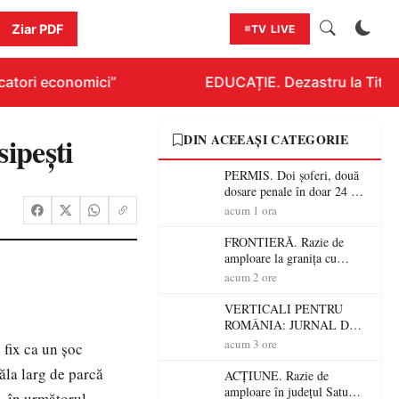
Ziar PDF
TV LIVE
atori economici”
EDUCAȚIE. Dezastru la Titluraz
sipești
DIN ACEEAȘI CATEGORIE
PERMIS. Doi șoferi, două
dosare penale în doar 24 de
ore la Petea! Unul avea
acum 1 ora
permisul suspendat, celălalt
nu a avut niciodată permis
FRONTIERĂ. Razie de
amploare la granița cu
Ungaria! 800 de persoane și
acum 2 ore
peste 300 de mașini,
verificate
VERTICALI PENTRU
ROMÂNIA: JURNAL DE
CĂLĂTORIE FIJET
acum 3 ore
fix ca un șoc
 ăla larg de parcă
ACȚIUNE. Razie de
amploare în județul Satu
d, în următorul