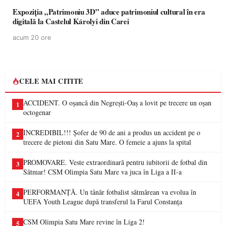
Expoziția „Patrimoniu 3D” aduce patrimoniul cultural în era
digitală la Castelul Károlyi din Carei
acum 20 ore
CELE MAI CITITE
ACCIDENT. O oșancă din Negrești-Oaș a lovit pe trecere un oșan
1
octogenar
INCREDIBIL!!! Șofer de 90 de ani a produs un accident pe o
2
trecere de pietoni din Satu Mare. O femeie a ajuns la spital
PROMOVARE. Veste extraordinară pentru iubitorii de fotbal din
3
Sătmar! CSM Olimpia Satu Mare va juca în Liga a II-a
PERFORMANȚĂ. Un tânăr fotbalist sătmărean va evolua în
4
UEFA Youth League după transferul la Farul Constanța
CSM Olimpia Satu Mare revine în Liga 2!
5