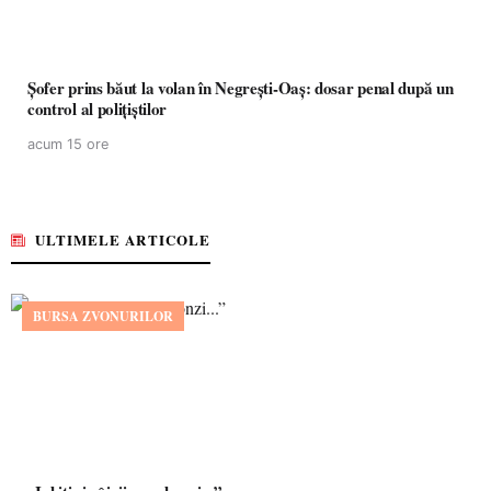
Șofer prins băut la volan în Negrești-Oaș: dosar penal după un
control al polițiștilor
acum 15 ore
ULTIMELE ARTICOLE
BURSA ZVONURILOR