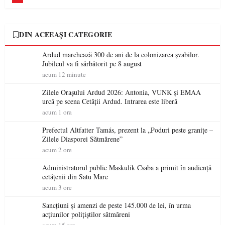
DIN ACEEAȘI CATEGORIE
Ardud marchează 300 de ani de la colonizarea șvabilor.
Jubileul va fi sărbătorit pe 8 august
acum 12 minute
Zilele Orașului Ardud 2026: Antonia, VUNK și EMAA
urcă pe scena Cetății Ardud. Intrarea este liberă
acum 1 ora
Prefectul Altfatter Tamás, prezent la „Poduri peste granițe –
Zilele Diasporei Sătmărene”
acum 2 ore
Administratorul public Maskulik Csaba a primit în audiență
cetățenii din Satu Mare
acum 3 ore
Sancțiuni și amenzi de peste 145.000 de lei, în urma
acțiunilor polițiștilor sătmăreni