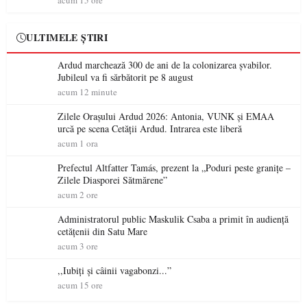
acum 15 ore
ULTIMELE ȘTIRI
Ardud marchează 300 de ani de la colonizarea șvabilor.
Jubileul va fi sărbătorit pe 8 august
acum 12 minute
Zilele Orașului Ardud 2026: Antonia, VUNK și EMAA
urcă pe scena Cetății Ardud. Intrarea este liberă
acum 1 ora
Prefectul Altfatter Tamás, prezent la „Poduri peste granițe –
Zilele Diasporei Sătmărene”
acum 2 ore
Administratorul public Maskulik Csaba a primit în audiență
cetățenii din Satu Mare
acum 3 ore
,,Iubiți și câinii vagabonzi...”
acum 15 ore