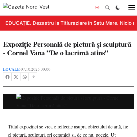
EDUCAȚIE. Dezastru la Titluraziare în Satu Mare. Nicio n
Expoziție Personală de pictură și sculptură
- Cornel Vana ”De o lacrimă atins”
LOCALE
07.10.2025 00:00
•
Titlul expoziției se vrea o reflecție asupra obiectului de artă, fie
el pictură, sculptură ori ceramică și, de ce nu, poezie. Ut