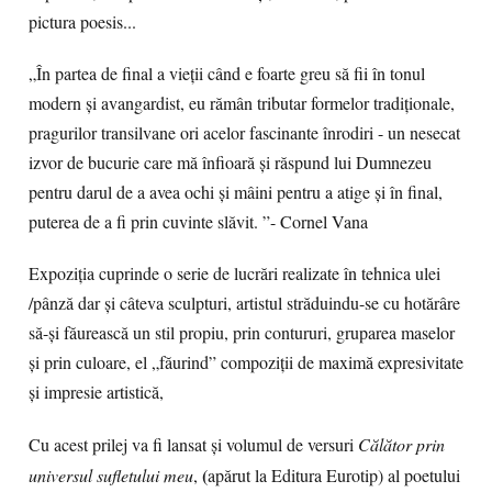
pictura poesis...
„În partea de final a vieții când e foarte greu să fii în tonul
modern și avangardist, eu rămân tributar formelor tradiționale,
pragurilor transilvane ori acelor fascinante înrodiri - un nesecat
izvor de bucurie care mă înfioară și răspund lui Dumnezeu
pentru darul de a avea ochi și mâini pentru a atige și în final,
puterea de a fi prin cuvinte slăvit. ”- Cornel Vana
Expoziția cuprinde o serie de lucrări realizate în tehnica ulei
/pânză dar și câteva sculpturi, artistul străduindu-se cu hotărâre
să-și făurească un stil propiu, prin contururi, gruparea maselor
și prin culoare, el „făurind” compoziții de maximă expresivitate
și impresie artistică,
Cu acest prilej va fi lansat și volumul de versuri
Călător prin
(
universul sufletului meu
,
apărut la Editura Eurotip) al poetului