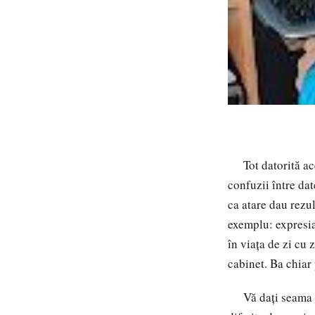
Tot datorită aces
confuzii între dat
ca atare dau rezul
exemplu: expresia
în viața de zi cu 
cabinet. Ba chiar 
Vă dați seama că 