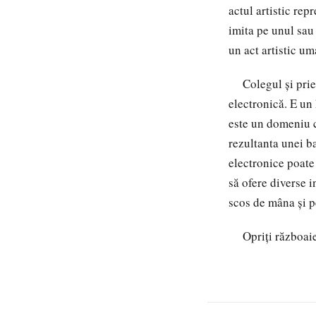
actul artistic rep
imita pe unul sau 
un act artistic um
Colegul și priete
electronică. E un 
este un domeniu c
rezultanta unei b
electronice poate 
să ofere diverse i
scos de mâna și p
Opriți războaie