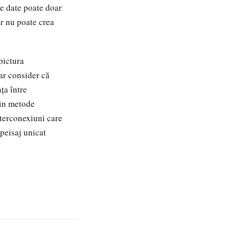
de date poate doar
ar nu poate crea
pictura
dar consider că
ța între
rin metode
interconexiuni care
 peisaj unicat