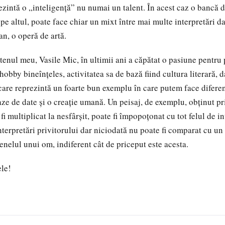
rezintă o „inteligență” nu numai un talent. În acest caz o bancă 
pe altul, poate face chiar un mixt între mai multe interpretări d
an, o operă de artă.
nul meu, Vasile Mic, în ultimii ani a căpătat o pasiune pentru 
hobby bineînțeles, activitatea sa de bază fiind cultura literară, 
are reprezintă un foarte bun exemplu în care putem face diferen
aze de date și o creație umană. Un peisaj, de exemplu, obținut p
fi multiplicat la nesfârșit, poate fi împopoțonat cu tot felul de 
nterpretări privitorului dar niciodată nu poate fi comparat cu un
enelul unui om, indiferent cât de priceput este acesta.
le!