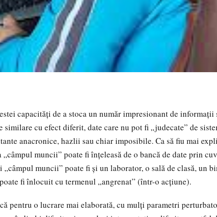
tei capacități de a stoca un număr impresionant de informații 
e similare cu efect diferit, date care nu pot fi „judecate” de sist
tante anacronice, hazlii sau chiar imposibile. Ca să fiu mai expli
 „câmpul muncii” poate fi înțeleasă de o bancă de date prin cuvâ
zi „câmpul muncii” poate fi și un laborator, o sală de clasă, un b
poate fi înlocuit cu termenul „angrenat” (într-o acțiune).
pentru o lucrare mai elaborată, cu mulți parametri perturbator