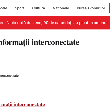
cale
Sport
Cultură
Naționale
Bursa zvonurilor
 Nicio notă de zece, 90 de candidați au picat examenul
formații interconectate
9
rmații interconectate