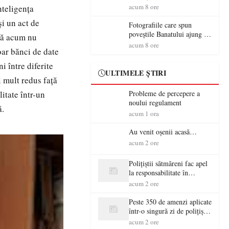
aventură și lecții despre
acum 8 ore
teligența
democrație pentru copiii din
și un act de
tabăra de vară
Fotografiile care spun
poveștile Banatului ajung la
ână acum nu
Muzeul de Artă Satu Mare
acum 8 ore
oar bănci de date
i între diferite
ULTIMELE ȘTIRI
l mult redus față
litate într-un
Probleme de percepere a
noului regulament
ă.
acum 1 ora
Au venit oșenii acasă…
acum 2 ore
Polițiștii sătmăreni fac apel
la responsabilitate în
trafic…
acum 2 ore
Peste 350 de amenzi aplicate
într-o singură zi de polițiștii
sătmăreni
acum 2 ore