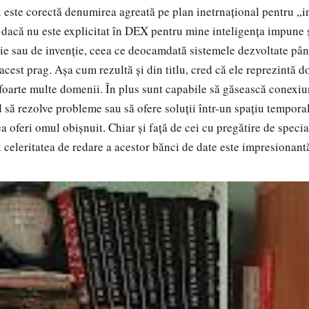
ste corectă denumirea agreată pe plan inetrnațional pentru „in
ar dacă nu este explicitat în DEX pentru mine inteligența impune 
ție sau de invenție, ceea ce deocamdată sistemele dezvoltate p
acest prag. Așa cum rezultă și din titlu, cred că ele reprezintă d
 foarte multe domenii. În plus sunt capabile să găsească conexiun
d să rezolve probleme sau să ofere soluții într-un spațiu tempora
a oferi omul obișnuit. Chiar și față de cei cu pregătire de specia
 celeritatea de redare a acestor bănci de date este impresionant