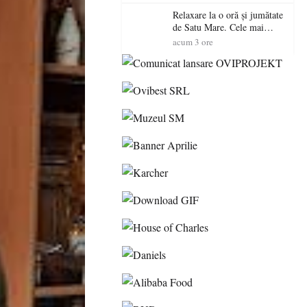
Relaxare la o oră și jumătate
de Satu Mare. Cele mai
spectaculoase piscine
acum 3 ore
exterioare cu cazare din
Maramureș, ideale pentru o
escapadă de vară