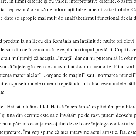
are, în limbi diferite și cu valori interpretative diferite, o astfel
hiar reprezintă o sursă de informații false, uneori catastrofale. 
de date se apropie mai mult de analfabetismul funcțional decât 
redam la un liceu din România am întâlnit de multe ori elevi 
le sau din ce încercam să le explic în timpul predării. Copiii a
or erau mulțumiți că aceștia „învață” dar eu nu puteam să le ofer 
au să înțeleagă ceea ce au asimilat doar în memorie. Fiind vorb
stența materialelor”, „organe de mașini” sau „normarea muncii”
uirea spuselor mele (uneori repetându-mi chiar eventualele bâlb
te.
 Hai să o luăm altfel. Hai să încercăm să explicităm prin lite
 și una din cerințe este să o învățăm pe de rost, putem deosebi p
nu a pătruns esența mesajului de cel care înțelege contextul și
rpretare. Îmi veți spune că aici intervine actul artistic. Da, est