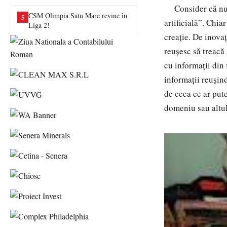
va juca în Liga a II-a
Consider că nu e
CSM Olimpia Satu Mare revine în
5
artificială”. Chi
Liga 2!
creație. De inova
reușesc să treacă 
cu informații din
informații reușin
de ceea ce ar pute
domeniu sau altul