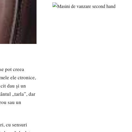
se pot creea
emele ele ctronice,
cit dau și un
ntul „tarla”, dar
irou sau un
i, cu sensuri