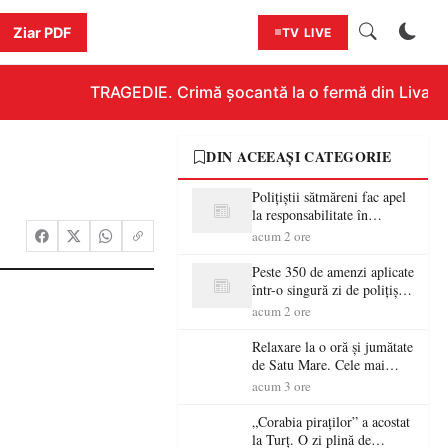
Ziar PDF
TV LIVE
TRAGEDIE. Crimă șocantă la o fermă din Livada!!! U
DIN ACEEAȘI CATEGORIE
Polițiștii sătmăreni fac apel
la responsabilitate în
trafic…
acum 2 ore
Peste 350 de amenzi aplicate
într-o singură zi de polițiștii
sătmăreni
acum 2 ore
Relaxare la o oră și jumătate
de Satu Mare. Cele mai
spectaculoase piscine
acum 3 ore
exterioare cu cazare din
Maramureș, ideale pentru o
„Corabia piraților” a acostat
escapadă de vară
la Turț. O zi plină de