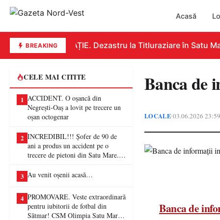
Acasă
Lo
EDUCAȚIE. Dezastru la Titluraziare în Satu Mare.
BREAKING
Banca de in
CELE MAI CITITE
ACCIDENT. O oșancă din
1
Negrești-Oaș a lovit pe trecere un
LOCALE
03.06.2026 23:5
•
oșan octogenar
INCREDIBIL!!! Șofer de 90 de
2
ani a produs un accident pe o
trecere de pietoni din Satu Mare. O
femeie a ajuns la spital
Au venit oșenii acasă…
3
PROMOVARE. Veste extraordinară
4
Banca de info
pentru iubitorii de fotbal din
Sătmar! CSM Olimpia Satu Mare