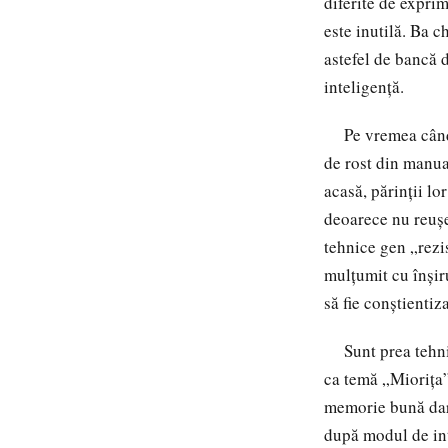
diferite de exprim
este inutilă. Ba c
astefel de bancă 
inteligență.
Pe vremea când p
de rost din manua
acasă, părinții l
deoarece nu reușe
tehnice gen „rezi
mulțumit cu înșir
să fie conștientiza
Sunt prea tehnic?
ca temă „Miorița”
memorie bună dar 
după modul de inte