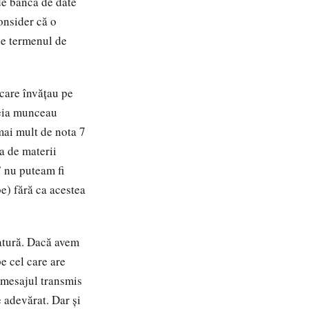
 de bancă de date
Consider că o
de termenul de
care învățau pe
ceia munceau
mai mult de nota 7
a de materii
 nu puteam fi
e) fără ca acestea
ratură. Dacă avem
e cel care are
 mesajul transmis
e adevărat. Dar și