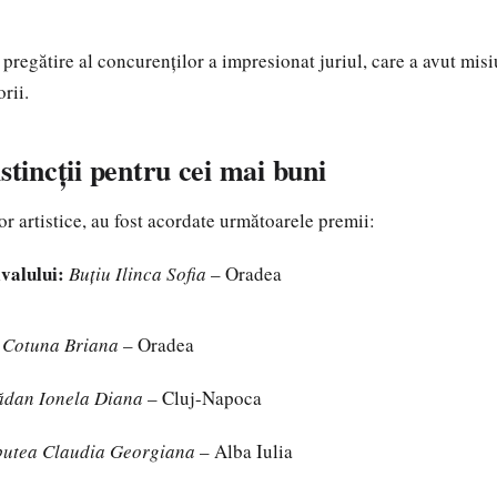
 pregătire al concurenților a impresionat juriul, care a avut misi
rii.
istincții pentru cei mai buni
or artistice, au fost acordate următoarele premii:
ivalului:
Buțiu Ilinca Sofia
– Oradea
 Cotuna Briana
– Oradea
ădan Ionela Diana
– Cluj-Napoca
butea Claudia Georgiana
– Alba Iulia