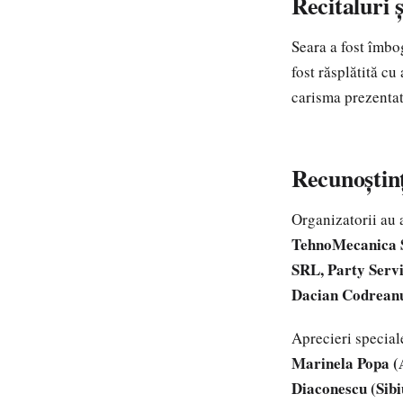
Recitaluri 
Seara a fost îmbo
fost răsplătită c
carisma prezenta
Recunoștinț
Organizatorii au a
TehnoMecanica S
SRL, Party Servi
Dacian Codreanu,
Aprecieri special
Marinela Popa (A
Diaconescu (Sibi