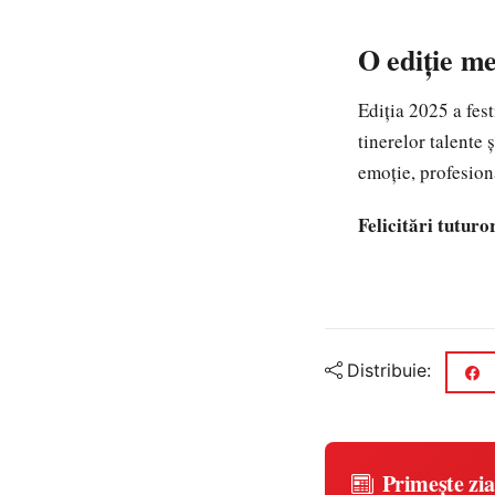
O ediție m
Ediția 2025 a fes
tinerelor talente 
emoție, profesion
Felicitări tuturo
Distribuie:
Primește zia