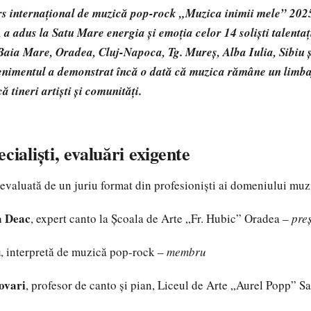
rs internațional de muzică pop-rock „Muzica inimii mele” 2025,
a adus la Satu Mare energia și emoția celor 14 soliști talentaț
 Baia Mare, Oradea, Cluj-Napoca, Tg. Mureș, Alba Iulia, Sibiu 
enimentul a demonstrat încă o dată că muzica rămâne un limbaj
 tineri artiști și comunități.
cialiști, evaluări exigente
 evaluată de un juriu format din profesioniști ai domeniului muz
a Deac
, expert canto la Școala de Arte „Fr. Hubic” Oradea –
preș
u
, interpretă de muzică pop-rock –
membru
ovari
, profesor de canto și pian, Liceul de Arte „Aurel Popp” S