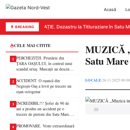
Acasă
Lo
EDUCAȚIE. Dezastru la Titluraziare în Satu Mar
BREAKING
MUZICĂ „Mu
CELE MAI CITITE
Satu Mare
PERCHEZIȚII. Primărie din
1
ȚARA OAȘULUI, în centrul unui
scandal uriaș. Mascații au descins
într-o anchetă privind presupuse
fraude de proporții
LOCALE
26.11.2025 00:0
•
ACCIDENT. O oșancă din
2
Negrești-Oaș a lovit pe trecere un
oșan octogenar
INCREDIBIL!!! Șofer de 90 de
3
ani a produs un accident pe o
|||||
trecere de pietoni din Satu Mare. O
femeie a ajuns la spital
PROMOVARE. Veste extraordinară
4