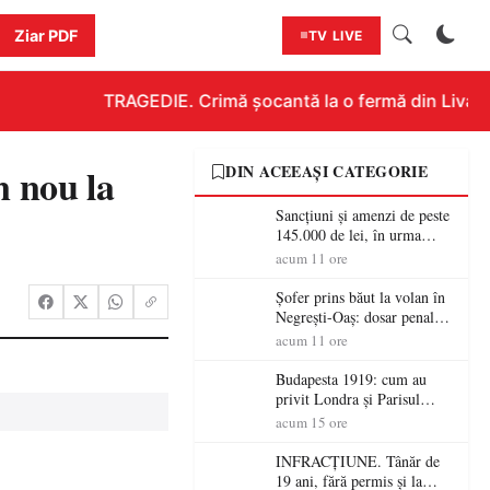
Ziar PDF
TV LIVE
TRAGEDIE. Crimă șocantă la o fermă din Livada!!!
 nou la
DIN ACEEAȘI CATEGORIE
Sancțiuni și amenzi de peste
145.000 de lei, în urma
acțiunilor polițiștilor
acum 11 ore
sătmăreni
Șofer prins băut la volan în
Negrești-Oaș: dosar penal
după un control al
acum 11 ore
polițiștilor
Budapesta 1919: cum au
privit Londra și Parisul
ocupația românească și de ce
acum 15 ore
una dintre cele mai mari
victorii militare ale
INFRACȚIUNE. Tânăr de
României a devenit o
19 ani, fără permis și la