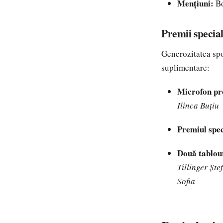
Mențiuni:
Bo
Premii specia
Generozitatea spon
suplimentare:
Microfon pr
Ilinca Buțiu
Premiul speci
Două tablour
Tillinger Ște
Sofia