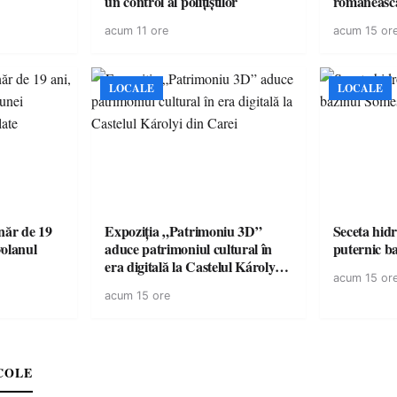
un control al polițiștilor
românească
cele mai mar
acum 11 ore
acum 15 or
României a
controvers
europeană (
LOCALE
LOCALE
ăr de 19
Expoziția „Patrimoniu 3D”
Seceta hidr
volanul
aduce patrimoniul cultural în
puternic b
era digitală la Castelul Károlyi
acum 15 or
din Carei
acum 15 ore
COLE