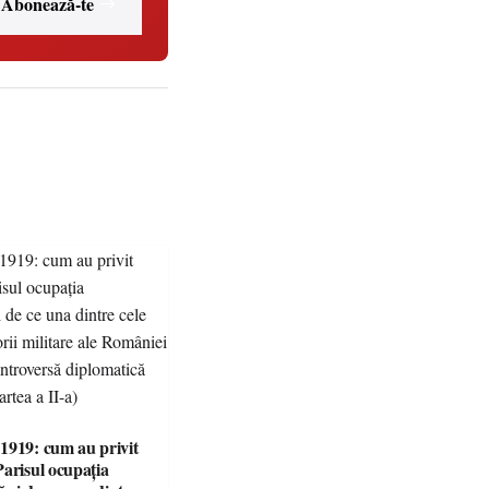
Abonează-te
1919: cum au privit
Parisul ocupația