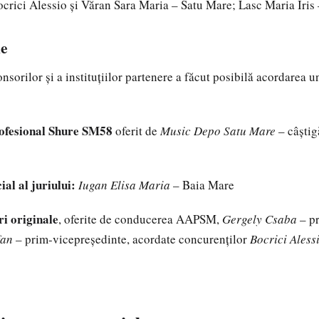
crici Alessio și Văran Sara Maria – Satu Mare; Lasc Maria Iris 
le
sorilor și a instituțiilor partenere a făcut posibilă acordarea un
ofesional Shure SM58
oferit de
Music Depo Satu Mare
– câștig
al al juriului:
Iugan Elisa Maria
– Baia Mare
i originale
, oferite de conducerea AAPSM,
Gergely Csaba
– pr
fan
– prim-vicepreședinte, acordate concurenților
Bocrici Aless