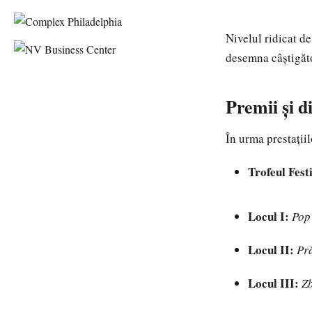
Nivelul ridicat de
desemna câștigăto
Premii și d
În urma prestațiil
Trofeul Fest
Locul I:
Pop
Locul II:
Pr
Locul III:
Z