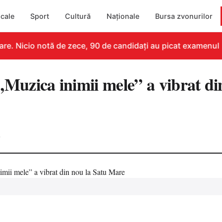
cale
Sport
Cultură
Naționale
Bursa zvonurilor
e. Nicio notă de zece, 90 de candidați au picat examenul
zica inimii mele” a vibrat din
0