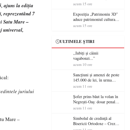
controversă diplomatică
volanul unei autoutilitare
acum 15 ore
 ajuns la ediția
europeană ( partea a II-a)
neînmatriculate
i, reprezentând 7
Expoziția „Patrimoniu 3D”
aduce patrimoniul cultural
și Satu Mare –
în era digitală la Castelul
acum 15 ore
 universal,
Károlyi din Carei
ULTIMELE ȘTIRI
,,Iubiți și câinii
vagabonzi...”
acum 10 ore
Sancțiuni și amenzi de peste
ical:
145.000 de lei, în urma
acțiunilor polițiștilor
acum 11 ore
sătmăreni
edintele juriului
Șofer prins băut la volan în
Negrești-Oaș: dosar penal
după un control al
acum 11 ore
polițiștilor
Simbolul de credinţă al
atu Mare –
Bisericii Ortodoxe – Crezul
(3)
acum 11 ore