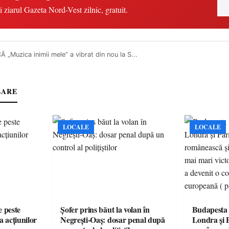
i ziarul Gazeta Nord-Vest zilnic, gratuit.
 „Muzica inimii mele” a vibrat din nou la S...
LARE
LOCALE
LOCALE
e peste
Șofer prins băut la volan în
Budapesta 
a acțiunilor
Negrești-Oaș: dosar penal după
Londra și 