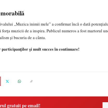
emorabilă
tivalului „Muzica inimii mele” a confirmat încă o dată potențialu
și forța muzicii de a inspira. Publicul numeros a fost martorul un
alism și bucuria de a cânta.
r participanților și mult succes în continuare!
rul gratuit pe email!