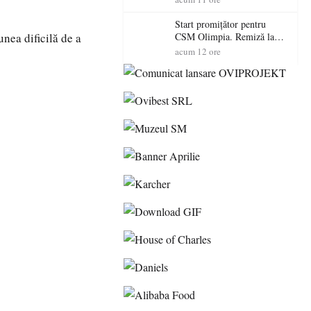
Start promițător pentru
unea dificilă de a
CSM Olimpia. Remiză la
Dumbrăvița în debutul
acum 12 ore
noului sezon