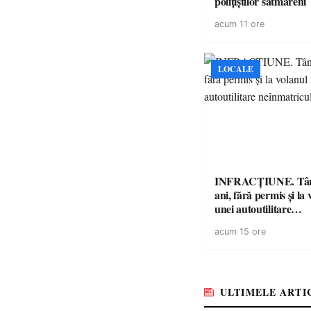
polițiștilor sătmăreni
acum 11 ore
LOCALE
INFRACȚIUNE. Tân
ani, fără permis și la 
unei autoutilitare
neînmatriculate
acum 15 ore
ULTIMELE ARTI