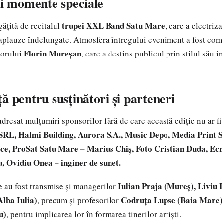
și momente speciale
trupei XXL Band Satu Mare
gățită de recitalul
, care a electriz
u aplauze îndelungate. Atmosfera întregului eveniment a fost com
Florin Mureșan
torului
, care a destins publicul prin stilul său 
ă pentru susținători și parteneri
dresat mulțumiri sponsorilor fără de care această ediție nu ar fi 
RL, Halmi Building, Aurora S.A., Music Depo, Media Print
ce, ProSat Satu Mare – Marius Chiș, Foto Cristian Duda, E
 Ovidiu Onea – inginer de sunet.
Iulian Praja (Mureș), Liviu
e au fost transmise și managerilor
lba Iulia)
Codruța Lupse (Baia Mare
, precum și profesorilor
u)
, pentru implicarea lor în formarea tinerilor artiști.