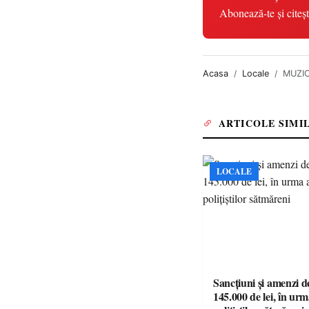
Abonează-te și citeșt
Acasa
Locale
MUZICĂ
ARTICOLE SIMI
LOCALE
Sancțiuni și amenzi d
145.000 de lei, în urm