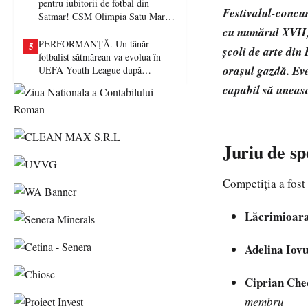
pentru iubitorii de fotbal din
Festivalul-concu
Sătmar! CSM Olimpia Satu Mare
va juca în Liga a II-a
cu numărul XVII, 
PERFORMANȚĂ. Un tânăr
5
școli de arte din
fotbalist sătmărean va evolua în
orașul gazdă. Ev
UEFA Youth League după
transferul la Farul Constanța
capabil să unească
Juriu de spe
Competiția a fost
Lăcrimioar
Adelina Iov
Ciprian Che
membru