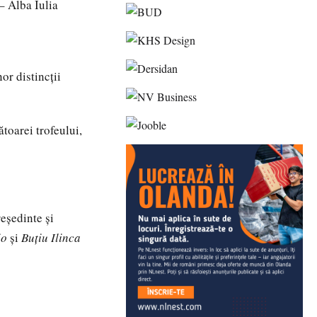
– Alba Iulia
or distincții
ătoarei trofeului,
eședinte și
io
și
Buțiu Ilinca