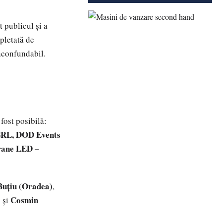
at publicul și a
pletată de
inconfundabil.
fost posibilă:
 SRL, DOD Events
crane LED –
 Buțiu (Oradea)
,
)
Cosmin
și