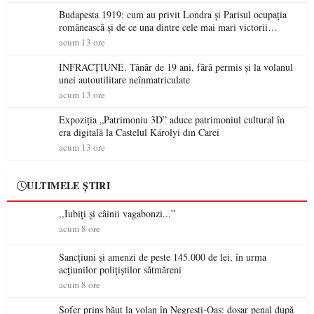
Budapesta 1919: cum au privit Londra și Parisul ocupația
românească și de ce una dintre cele mai mari victorii
militare ale României a devenit o controversă diplomatică
acum 13 ore
europeană ( partea a II-a)
INFRACȚIUNE. Tânăr de 19 ani, fără permis și la volanul
unei autoutilitare neînmatriculate
acum 13 ore
Expoziția „Patrimoniu 3D” aduce patrimoniul cultural în
era digitală la Castelul Károlyi din Carei
acum 13 ore
ULTIMELE ȘTIRI
,,Iubiți și câinii vagabonzi...”
acum 8 ore
Sancțiuni și amenzi de peste 145.000 de lei, în urma
acțiunilor polițiștilor sătmăreni
acum 8 ore
Șofer prins băut la volan în Negrești-Oaș: dosar penal după