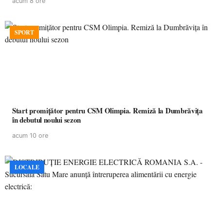
acum 8 ore
SPORT
Start promițător pentru CSM Olimpia. Remiză la Dumbrăvița
în debutul noului sezon
acum 10 ore
LOCALE