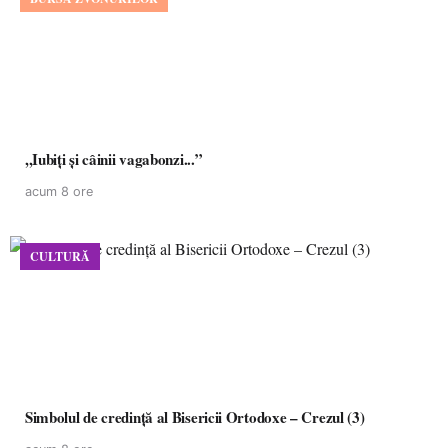
,,Iubiți și câinii vagabonzi...”
acum 8 ore
CULTURĂ
Simbolul de credinţă al Bisericii Ortodoxe – Crezul (3)