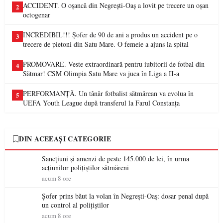
ACCIDENT. O oșancă din Negrești-Oaș a lovit pe trecere un oșan
2
octogenar
INCREDIBIL!!! Șofer de 90 de ani a produs un accident pe o
3
trecere de pietoni din Satu Mare. O femeie a ajuns la spital
PROMOVARE. Veste extraordinară pentru iubitorii de fotbal din
4
Sătmar! CSM Olimpia Satu Mare va juca în Liga a II-a
PERFORMANȚĂ. Un tânăr fotbalist sătmărean va evolua în
5
UEFA Youth League după transferul la Farul Constanța
DIN ACEEAȘI CATEGORIE
Sancțiuni și amenzi de peste 145.000 de lei, în urma
acțiunilor polițiștilor sătmăreni
acum 8 ore
Șofer prins băut la volan în Negrești-Oaș: dosar penal după
un control al polițiștilor
acum 8 ore