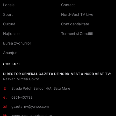
Locale
Contact
Sport
Nord-Vest TV Live
Cultură
Confidentialitate
Naționale
Termeni si Conditii
Bursa zvonurilor
Anunțuri
CONTACT
DIRECTOR GENERAL GAZETA DE NORD-VEST & NORD VEST TV:
Razvan Mircea Govor
Strada Petofi Sandor 4/A, Satu Mare
0361-407733
gazeta_nv@yahoo.com
www.gazetanord-vest.ro