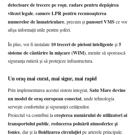
detectoare de trecere pe roșu
radare pentru depășirea
,
vitezei legale
camere LPR pentru recunoașterea
,
numerelor de înmatriculare
panouri VMS
, precum și
ce vor
afișa informații utile pentru șoferi.
10 treceri de pietoni inteligente
5
În plus, vor fi instalate
și
sisteme de cântărire în mișcare (WIM)
, menite să sporească
siguranța rutieră și să protejeze infrastructura.
Un oraș mai curat, mai sigur, mai rapid
Satu Mare devine
Prin implementarea acestui sistem integrat,
un model de oraș european conectat
, unde tehnologia
servește confortului și siguranței cetățenilor.
creșterea numărului de utilizatori ai
Proiectul va contribui la
transportului public
reducerea poluării atmosferice și
,
fonice
fluidizarea circulației
, dar și la
pe arterele principale.