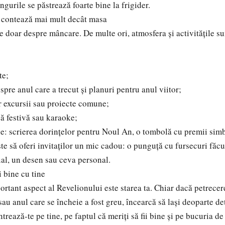
ingurile se păstrează foarte bine la frigider.
l contează mai mult decât masa
e doar despre mâncare. De multe ori, atmosfera și activitățile s
te;
espre anul care a trecut și planuri pentru anul viitor;
 excursii sau proiecte comune;
că festivă sau karaoke;
: scrierea dorințelor pentru Noul An, o tombolă cu premii simb
te să oferi invitaților un mic cadou: o punguță cu fursecuri făcu
al, un desen sau ceva personal.
i bine cu tine
ortant aspect al Revelionului este starea ta. Chiar dacă petrecer
sau anul care se încheie a fost greu, încearcă să lași deoparte det
rează-te pe tine, pe faptul că meriți să fii bine și pe bucuria d