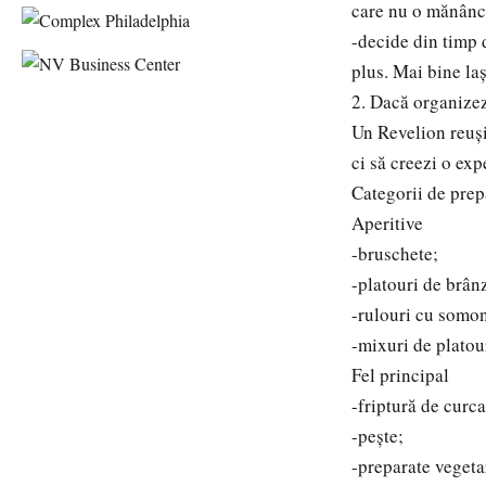
care nu o mănânci 
-decide din timp d
plus. Mai bine laș
2. Dacă organizez
Un Revelion reuși
ci să creezi o exp
Categorii de pre
Aperitive
-bruschete;
-platouri de brânz
-rulouri cu somo
-mixuri de platour
Fel principal
-friptură de curc
-pește;
-preparate vegeta