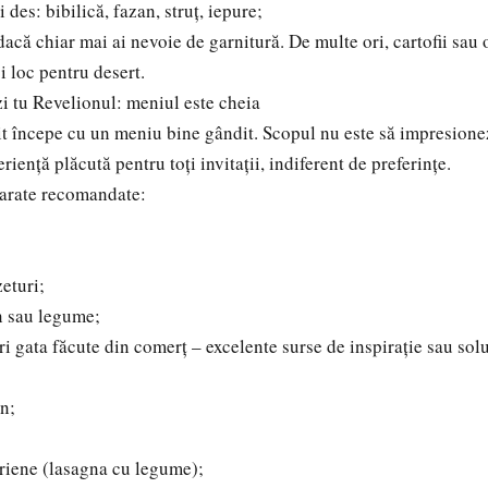
des: bibilică, fazan, struț, iepure;
acă chiar mai ai nevoie de garnitură. De multe ori, cartofii sau 
i loc pentru desert.
i tu Revelionul: meniul este cheia
t începe cu un meniu bine gândit. Scopul nu este să impresionez
eriență plăcută pentru toți invitații, indiferent de preferințe.
parate recomandate:
eturi;
n sau legume;
i gata făcute din comerț – excelente surse de inspirație sau solu
an;
riene (lasagna cu legume);