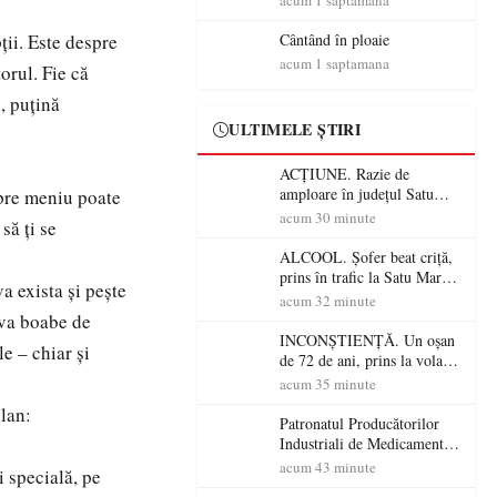
acum 1 saptamana
acesta face parte din viața
mea”
ții. Este despre
Cântând în ploaie
acum 1 saptamana
orul. Fie că
, puțină
ULTIMELE ȘTIRI
ACȚIUNE. Razie de
amploare în județul Satu
spre meniu poate
Mare! Polițiștii au dat sute
acum 30 minute
să ți se
de amenzi și au lăsat 14
șoferi fără permis într-o
ALCOOL. Șofer beat criță,
singură zi
prins în trafic la Satu Mare!
a exista și pește
Alcoolemie uriașă
acum 32 minute
descoperită de polițiști
teva boabe de
INCONȘTIENȚĂ. Un oșan
e – chiar și
de 72 de ani, prins la volan
fără permis! Polițiștii l-au
acum 35 minute
cadorosit cu un dosar penal
lan:
Patronatul Producătorilor
Industriali de Medicamente
din România (PRIMER):
acum 43 minute
 specială, pe
“Întreruperea alimentării cu