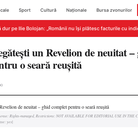
cale
Sport
Cultură
Naționale
Bursa zvonurilor
 pe Ilie Bolojan: „Românii nu își plătesc facturile cu indic
gătești un Revelion de neuitat –
tru o seară reușită
00
 License: Rights-managed, Restrictions: NOT AVAILABLE FOR EDITORIAL USE IN T
se: yes|