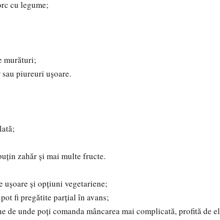
orc cu legume;
;
e murături;
 sau piureuri ușoare.
;
lată;
puțin zahăr și mai multe fructe.
e ușoare și opțiuni vegetariene;
 pot fi pregătite parțial în avans;
ne de unde poți comanda mâncarea mai complicată, profită de el