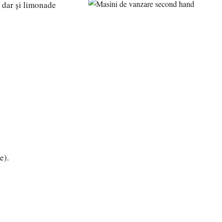
, dar și limonade
e).