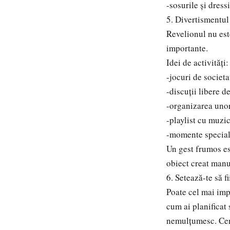
-sosurile și dress
5. Divertismentu
Revelionul nu est
importante.
Idei de activități:
-jocuri de societa
-discuții libere d
-organizarea unor
-playlist cu muzi
-momente speciale
Un gest frumos es
obiect creat manu
6. Setează-te să fi
Poate cel mai imp
cum ai planificat 
nemulțumesc. Cent