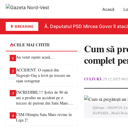
Acasă
Lo
REPLICĂ. Deputatul PSD Mircea Govor îl atacă dur
BREAKING
Cum să pre
CELE MAI CITITE
complet pen
Au venit oșenii acasă…
1
ACCIDENT. O oșancă din
2
Negrești-Oaș a lovit pe trecere un
CULTURĂ
29.12.2025 00:
•
oșan octogenar
INCREDIBIL!!! Șofer de 90 de
3
ani a produs un accident pe o
trecere de pietoni din Satu Mare. O
||||Image: 106209729,
femeie a ajuns la spital
SLOVAKIA., Model Relea
CSM Olimpia Satu Mare revine în
4
Liga 2!