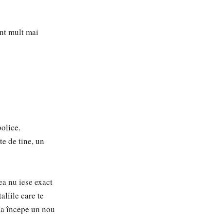
unt mult mai
olice.
te de tine, un
ea nu iese exact
aliile care te
e a începe un nou