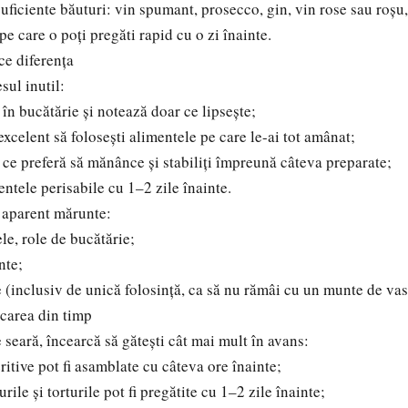
suficiente băuturi: vin spumant, prosecco, gin, vin rose sau roșu
pe care o poți pregăti rapid cu o zi înainte.
ce diferența
sul inutil:
a în bucătărie și notează doar ce lipsește;
xcelent să folosești alimentele pe care le-ai tot amânat;
i ce preferă să mănânce și stabiliți împreună câteva preparate;
ntele perisabile cu 1–2 zile înainte.
i aparent mărunte:
le, role de bucătărie;
nte;
e (inclusiv de unică folosință, ca să nu rămâi cu un munte de vas
carea din timp
 seară, încearcă să gătești cât mai mult în avans:
ritive pot fi asamblate cu câteva ore înainte;
urile și torturile pot fi pregătite cu 1–2 zile înainte;