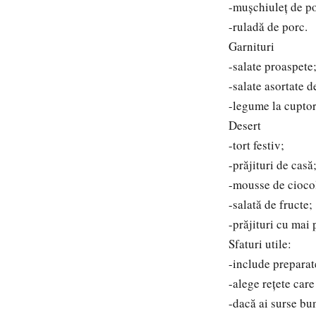
-mușchiuleț de p
-ruladă de porc.
Garnituri
-salate proaspete
-salate asortate d
-legume la cuptor
Desert
-tort festiv;
-prăjituri de casă
-mousse de cioco
-salată de fructe;
-prăjituri cu mai 
Sfaturi utile:
-include preparat
-alege rețete care
-dacă ai surse bu