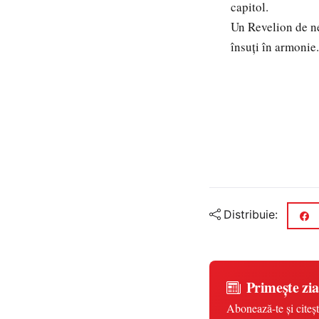
capitol.
Un Revelion de neu
însuți în armonie.
Distribuie:
Primește zia
Abonează-te și citeșt