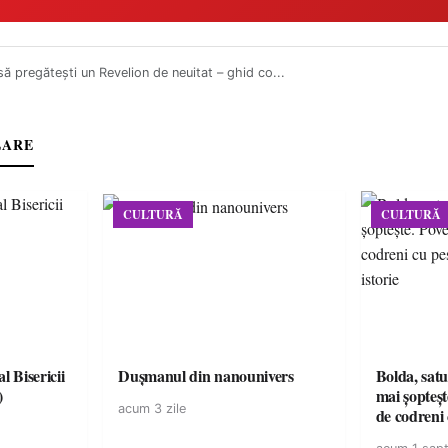
ă pregătești un Revelion de neuitat – ghid co...
LARE
CULTURĂ
CULTURĂ
l Bisericii
Dușmanul din nanounivers
Bolda, satu
)
mai șopteșt
acum 3 zile
de codreni 
de istorie