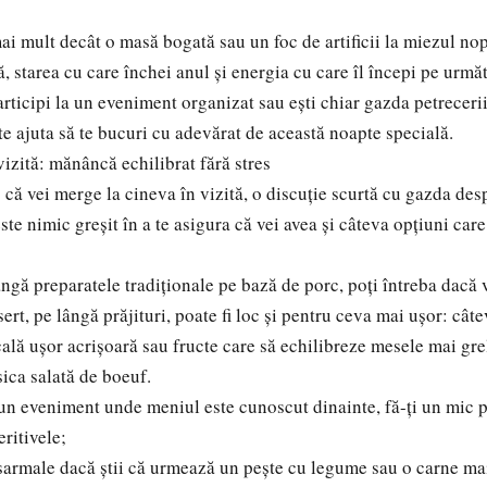
ai mult decât o masă bogată sau un foc de artificii la miezul nop
 starea cu care închei anul și energia cu care îl începi pe următ
articipi la un eveniment organizat sau ești chiar gazda petrecerii
te ajuta să te bucuri cu adevărat de această noapte specială.
vizită: mănâncă echilibrat fără stres
p că vei merge la cineva în vizită, o discuție scurtă cu gazda de
te nimic greșit în a te asigura că vei avea și câteva opțiuni care 
ngă preparatele tradiționale pe bază de porc, poți întreba dacă v
ert, pe lângă prăjituri, poate fi loc și pentru ceva mai ușor: câ
ală ușor acrișoară sau fructe care să echilibreze mesele mai grel
ica salată de boeuf.
 un eveniment unde meniul este cunoscut dinainte, fă-ți un mic p
eritivele;
 sarmale dacă știi că urmează un pește cu legume sau o carne mai