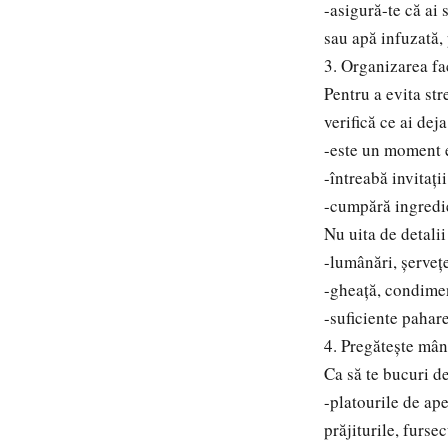
-asigură-te că ai 
sau apă infuzată, 
3. Organizarea fa
Pentru a evita stre
verifică ce ai dej
-este un moment e
-întreabă invitați
-cumpără ingredie
Nu uita de detali
-lumânări, șervețe
-gheață, condime
-suficiente pahar
4. Pregătește mân
Ca să te bucuri de
-platourile de ape
prăjiturile, fursec