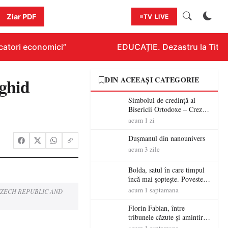
Ziar PDF
TV LIVE
atori economici”
EDUCAȚIE. Dezastru la Titluraz
 ghid
DIN ACEEAȘI CATEGORIE
Simbolul de credinţă al
Bisericii Ortodoxe – Crezul
(3)
acum 1 zi
Dușmanul din nanounivers
acum 3 zile
Bolda, satul în care timpul
încă mai șoptește. Povestea
unei vetre de codreni cu
acum 1 saptamana
HE CZECH REPUBLIC AND
peste patru secole de istorie
Florin Fabian, între
tribunele căzute și amintirile
care nu mor – „Stadionul