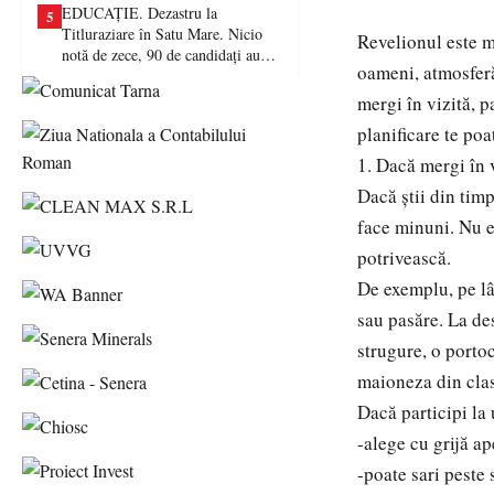
EDUCAȚIE. Dezastru la
5
Titluraziare în Satu Mare. Nicio
Revelionul este m
notă de zece, 90 de candidați au
oameni, atmosferă,
picat examenul
mergi în vizită, p
planificare te poa
1. Dacă mergi în 
Dacă știi din tim
face minuni. Nu es
potrivească.
De exemplu, pe lâ
sau pasăre. La des
strugure, o portoc
maioneza din clas
Dacă participi la
-alege cu grijă ap
-poate sari peste