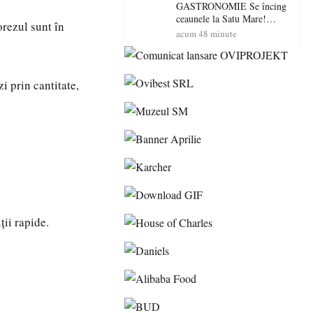
energie electrică a fabricilor
GASTRONOMIE Se încing
de medicamente va pune în
ceaunele la Satu Mare!
orezul sunt în
pericol accesul pacienților la
Concursul „Veress Ádám”
acum 48 minute
medicamente esențiale
revine cu preparate
spectaculoase, premii și un
jurat de renume
i prin cantitate,
ții rapide.