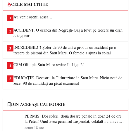
CELE MAI CITITE
Au venit oșenii acasă…
1
ACCIDENT. O oșancă din Negrești-Oaș a lovit pe trecere un oșan
2
octogenar
INCREDIBIL!!! Șofer de 90 de ani a produs un accident pe o
3
trecere de pietoni din Satu Mare. O femeie a ajuns la spital
CSM Olimpia Satu Mare revine în Liga 2!
4
EDUCAȚIE. Dezastru la Titluraziare în Satu Mare. Nicio notă de
5
zece, 90 de candidați au picat examenul
DIN ACEEAȘI CATEGORIE
PERMIS. Doi șoferi, două dosare penale în doar 24 de ore
la Petea! Unul avea permisul suspendat, celălalt nu a avut
niciodată permis
acum 18 ore