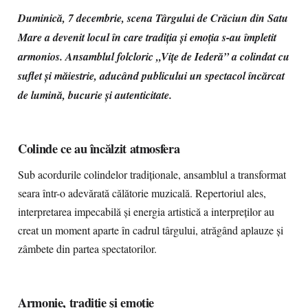
Duminică, 7 decembrie, scena Târgului de Crăciun din Satu
Mare a devenit locul în care tradiția și emoția s-au împletit
armonios. Ansamblul folcloric „Vițe de Iederă” a colindat cu
suflet și măiestrie, aducând publicului un spectacol încărcat
de lumină, bucurie și autenticitate.
Colinde ce au încălzit atmosfera
Sub acordurile colindelor tradiționale, ansamblul a transformat
seara într-o adevărată călătorie muzicală. Repertoriul ales,
interpretarea impecabilă și energia artistică a interpreților au
creat un moment aparte în cadrul târgului, atrăgând aplauze și
zâmbete din partea spectatorilor.
Armonie, tradiție și emoție