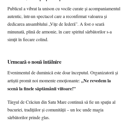
Publicul a vibrat la unison cu vocile curate și acompaniamentul
autentic, într-un spectacol care a reconfirmat valoarea și
dedicarea ansamblului „Vițe de Iederă”. A fost o seară
minunată, plină de armonie, în care spiritul sărbătorilor s-a
simțit în fiecare colind.
Urmează o nouă întâlnire
Evenimentul de duminică este doar începutul. Organizatorii și
„Ne revedem la
artiștii promit noi momente emoționante:
scenă la finele săptămânii viitoare!”
Târgul de Crăciun din Satu Mare continuă să fie un spațiu al
bucuriei, tradițiilor și comunității – un loc unde magia
sărbătorilor prinde glas.