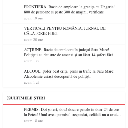
FRONTIERĂ. Razie de amploare la granița cu Ungaria!
800 de persoane și peste 300 de mașini, verificate
acum 19 ore
VERTICALI PENTRU ROMÂNIA: JURNAL DE
CĂLĂTORIE FIJET
acum 20 ore
ACȚIUNE. Razie de amploare în județul Satu Mare!
Polițiștii au dat sute de amenzi și au lăsat 14 șoferi fără
permis într-o singură zi
acum 1 zi
ALCOOL. Șofer beat criță, prins în trafic la Satu Mare!
Alcoolemie uriașă descoperită de polițiști
acum 1 zi
ULTIMELE ȘTIRI
PERMIS. Doi șoferi, două dosare penale în doar 24 de ore
la Petea! Unul avea permisul suspendat, celălalt nu a avut
niciodată permis
acum 18 ore