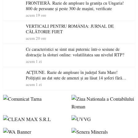
FRONTIERĂ. Razie de amploare la granița cu Ungaria!
800 de persoane și peste 300 de mașini, verificate
acum 19 ore
VERTICALI PENTRU ROMÂNIA: JURNAL DE
CĂLĂTORIE FIJET
acum 20 ore
Ce caracteristici se simt mai puternic într-o sesiune de
distracție la sloturi online: volatilitatea sau nivelul RTP?
acum 1 zi
ACȚIUNE. Razie de amploare în județul Satu Mare!
Polițiștii au dat sute de amenzi și au lăsat 14 șoferi fără
permis într-o singură zi
acum 1 zi