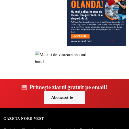
Primește ziarul gratuit pe email!
Abonează-te
GAZETA NORD-VEST