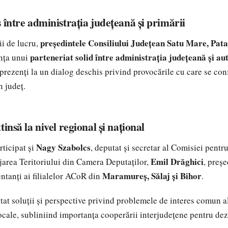
 între administrația județeană și primării
președintele Consiliului Județean Satu Mare, Pat
ii de lucru,
parteneriat solid între administrația județeană și aut
anța unui
 prezenți la un dialog deschis privind provocările cu care se con
n județ.
tinsă la nivel regional și național
Nagy Szabolcs
rticipat și
, deputat și secretar al Comisiei pentr
Emil Drăghici
area Teritoriului din Camera Deputaților,
, preș
Maramureș, Sălaj și Bihor
ntanți ai filialelor ACoR din
.
tat soluții și perspective privind problemele de interes comun a
locale, subliniind importanța cooperării interjudețene pentru de