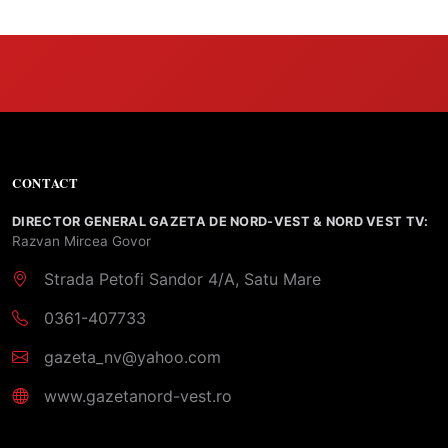
CONTACT
DIRECTOR GENERAL GAZETA DE NORD-VEST & NORD VEST TV:
Razvan Mircea Govor
Strada Petofi Sandor 4/A, Satu Mare
0361-407733
gazeta_nv@yahoo.com
www.gazetanord-vest.ro