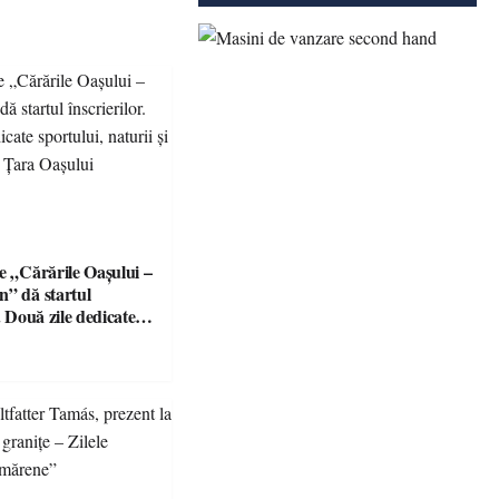
e „Cărările Oașului –
n” dă startul
r. Două zile dedicate
aturii și comunității
șului