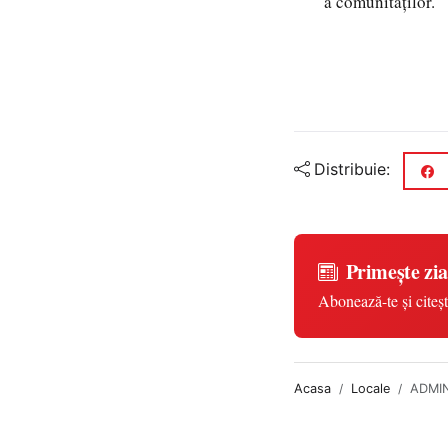
a comunităților.
Distribuie:
Primește zia
Abonează-te și citeșt
Acasa
Locale
ADMIN