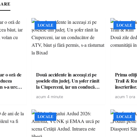
LARE
LOCALE
LOCALE
oar o oră de
Două accidente în aceeași zi pe
Prima ediți
onducea
șoselele din județ. Un șofer rănit
Trail & Ru
n s-a urcat
la Ciuperceni, iar un conducător
înscrierilo
suspendat
de ATV, băut și fără permis, s-a
sportului, n
acum 4 minute
acum 1 ora
răsturnat la Bixad
în Țara Oa
LOCALE
LOCALE