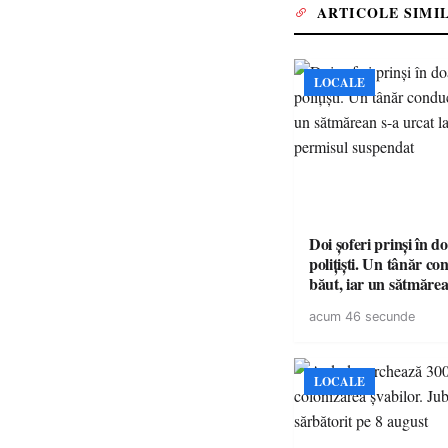
ARTICOLE SIMI
LOCALE
Doi șoferi prinși în d
polițiști. Un tânăr c
băut, iar un sătmărea
la volan cu permisul 
acum 46 secunde
LOCALE