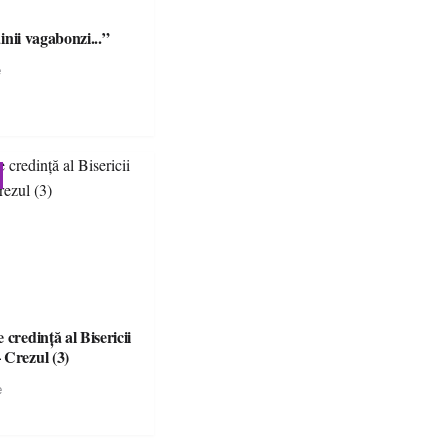
câinii vagabonzi...”
e
 credinţă al Bisericii
 Crezul (3)
e