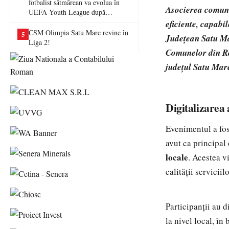
fotbalist sătmărean va evolua în
Asocierea comunel
UEFA Youth League după
transferul la Farul Constanța
eficiente, capabi
CSM Olimpia Satu Mare revine în
5
Județean Satu Ma
Liga 2!
Comunelor din Ro
județul Satu Mar
Digitalizarea 
Evenimentul a fo
avut ca principal
locale
. Acestea v
calității serviciil
Participanții au 
la nivel local, în