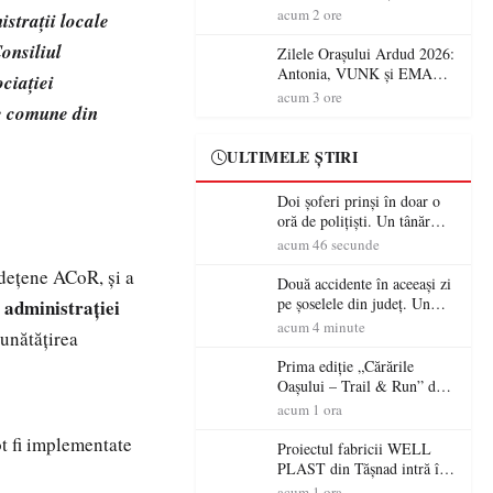
Jubileul va fi sărbătorit pe 8
acum 2 ore
strații locale
august
Consiliul
Zilele Orașului Ardud 2026:
Antonia, VUNK și EMAA
ciației
urcă pe scena Cetății Ardud.
acum 3 ore
e comune din
Intrarea este liberă
ULTIMELE ȘTIRI
Doi șoferi prinși în doar o
oră de polițiști. Un tânăr
conducea băut, iar un
acum 46 secunde
sătmărean s-a urcat la volan
județene ACoR, și a
cu permisul suspendat
Două accidente în aceeași zi
pe șoselele din județ. Un
 administrației
șofer rănit la Ciuperceni, iar
acum 4 minute
bunătățirea
un conducător de ATV, băut
și fără permis, s-a răsturnat
Prima ediție „Cărările
la Bixad
Oașului – Trail & Run” dă
startul înscrierilor. Două zile
acum 1 ora
dedicate sportului, naturii și
t fi implementate
comunității în Țara Oașului
Proiectul fabricii WELL
PLAST din Tășnad intră în
etapa de încadrare pentru
acum 1 ora