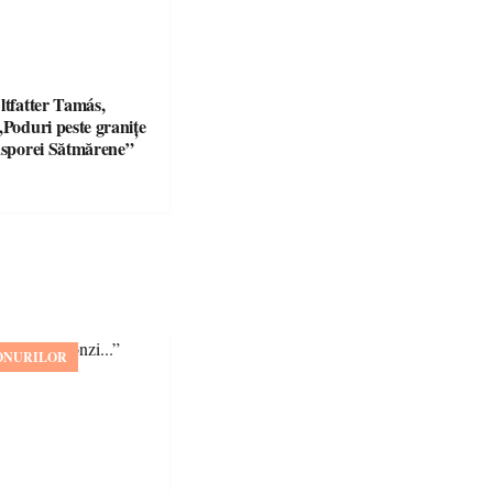
ltfatter Tamás,
„Poduri peste granițe
iasporei Sătmărene”
ONURILOR