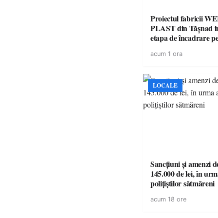
Proiectul fabricii W
PLAST din Tășnad in
etapa de încadrare p
acordul de mediu
acum 1 ora
LOCALE
Sancțiuni și amenzi d
145.000 de lei, în urm
polițiștilor sătmăreni
acum 18 ore