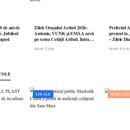
 de ani de
Zilele Orașului Ardud 2026:
Prefectul A
r. Jubileul
Antonia, VUNK și EMAA urcă
prezent la 
august
pe scena Cetății Ardud. Intrarea
– Zilele D
este liberă
acum 3 ore
acum 4 ore
COLE
LOCALE
BURSA ZV