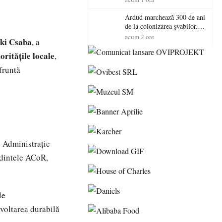
acordul de mediu
Ardud marchează 300 de ani
de la colonizarea șvabilor.
Jubileul va fi sărbătorit pe 8
acum 2 ore
aki Csaba
, a
august
oritățile locale
,
fruntă
u Administrație
edintele ACoR,
le
zvoltarea durabilă