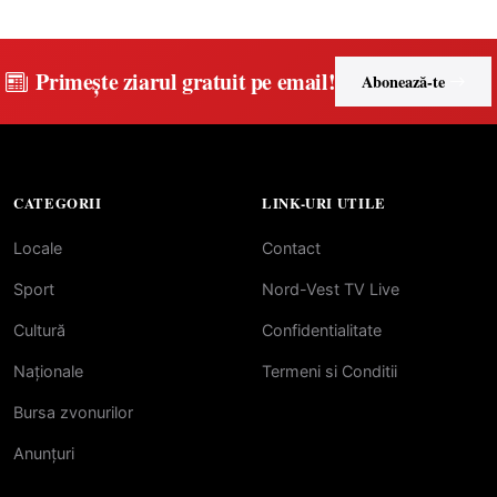
Primește ziarul gratuit pe email!
Abonează-te
CATEGORII
LINK-URI UTILE
Locale
Contact
Sport
Nord-Vest TV Live
Cultură
Confidentialitate
Naționale
Termeni si Conditii
Bursa zvonurilor
Anunțuri