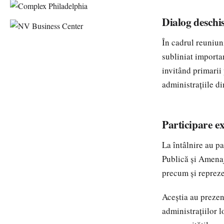
Dialog deschis
În cadrul reuniun
subliniat import
invitând primarii
administrațiile di
Participare ex
La întâlnire au pa
Publică și Amenaj
precum și repreze
Aceștia au prezen
administrațiilor 