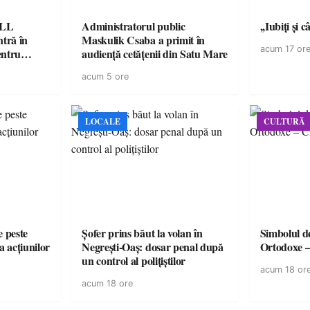
ELL
Administratorul public
,,Iubiți și 
tră în
Maskulik Csaba a primit în
acum 17 or
entru
audiență cetățenii din Satu Mare
acum 5 ore
LOCALE
CULTURĂ
e peste
Șofer prins băut la volan în
Simbolul de
a acțiunilor
Negrești-Oaș: dosar penal după
Ortodoxe –
un control al polițiștilor
acum 18 or
acum 18 ore