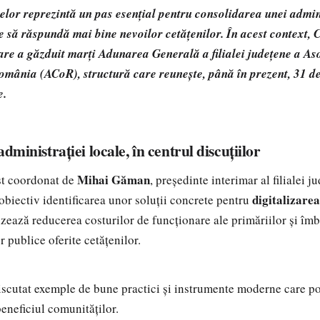
or reprezintă un pas esențial pentru consolidarea unei admini
le să răspundă mai bine nevoilor cetățenilor. În acest context, 
re a găzduit marți Adunarea Generală a filialei județene a Aso
mânia (ACoR), structură care reunește, până în prezent, 31 d
e.
administrației locale, în centrul discuțiilor
Mihai Găman
st coordonat de
, președinte interimar al filialei 
digitalizarea
 obiectiv identificarea unor soluții concrete pentru
izează reducerea costurilor de funcționare ale primăriilor și îm
or publice oferite cetățenilor.
discutat exemple de bune practici și instrumente moderne care po
 beneficiul comunităților.