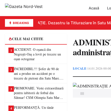
Acasă
Lo
EDUCAȚIE. Dezastru la Titluraziare în Satu Mar
BREAKING
ADMINISTR
CELE MAI CITITE
administraț
ACCIDENT. O oșancă din
1
Negrești-Oaș a lovit pe trecere un
oșan octogenar
LOCALE
14.01.2026 00:0
•
INCREDIBIL!!! Șofer de 90 de
2
ani a produs un accident pe o
trecere de pietoni din Satu Mare. O
femeie a ajuns la spital
PROMOVARE. Veste extraordinară
3
pentru iubitorii de fotbal din
|||||
Sătmar! CSM Olimpia Satu Mare
va juca în Liga a II-a
PERFORMANȚĂ. Un tânăr
4