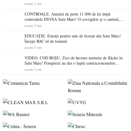
gospodăriile și face apel la respectarea legii
acum 3 ore
CONTROALE. Amenzi de peste 11.000 de lei după
controalele DSVSA Satu Mare! O covrigărie și o cantină,
sancționate pentru nereguli
acum 3 ore
EDUCAȚIE. Emoții pentru sute de liceeni din Satu Mare!
Începe BAC-ul de toamnă
acum 3 ore
VIDEO. COD ROȘU. Zeci de hectare mistuite de flăcări în
Satu Mare! Pompierii au dus o luptă contracronometru
pentru a salva o pădure de la dezastru
acum 3 ore