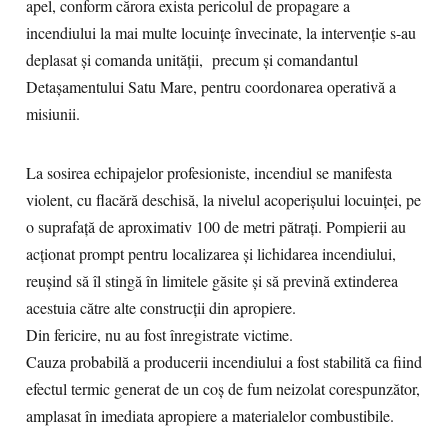
apel, conform cărora exista pericolul de propagare a
incendiului la mai multe locuințe învecinate, la intervenție s-au
deplasat și comanda unității, precum și comandantul
Detașamentului Satu Mare, pentru coordonarea operativă a
misiunii.
La sosirea echipajelor profesioniste, incendiul se manifesta
violent, cu flacără deschisă, la nivelul acoperișului locuinței, pe
o suprafață de aproximativ 100 de metri pătrați. Pompierii au
acționat prompt pentru localizarea și lichidarea incendiului,
reușind să îl stingă în limitele găsite și să prevină extinderea
acestuia către alte construcții din apropiere.
Din fericire, nu au fost înregistrate victime.
Cauza probabilă a producerii incendiului a fost stabilită ca fiind
efectul termic generat de un coș de fum neizolat corespunzător,
amplasat în imediata apropiere a materialelor combustibile.