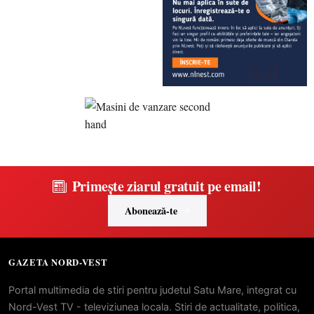
Primește ziarul gratuit pe email!
Abonează-te
GAZETA NORD-VEST
Portal multimedia de stiri pentru judetul Satu Mare, integrat cu
Nord-Vest TV - televiziunea locala. Stiri de actualitate, politica,