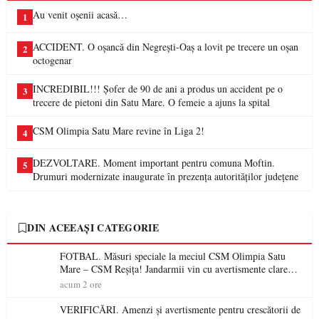
Au venit oșenii acasă…
1
ACCIDENT. O oșancă din Negrești-Oaș a lovit pe trecere un oșan
2
octogenar
INCREDIBIL!!! Șofer de 90 de ani a produs un accident pe o
3
trecere de pietoni din Satu Mare. O femeie a ajuns la spital
CSM Olimpia Satu Mare revine în Liga 2!
4
DEZVOLTARE. Moment important pentru comuna Moftin.
5
Drumuri modernizate inaugurate în prezența autorităților județene
DIN ACEEAȘI CATEGORIE
FOTBAL. Măsuri speciale la meciul CSM Olimpia Satu
Mare – CSM Reșița! Jandarmii vin cu avertismente clare
pentru suporteri
acum 2 ore
VERIFICĂRI. Amenzi și avertismente pentru crescătorii de