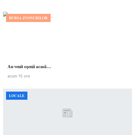
BURSA ZVONURILOR
Au venit oșenii acasă…
acum 15 ore
LOCALE