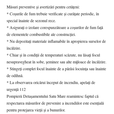
Măsuri preventive și avertizări pentru cetățeni:
* Coșurile de fum trebuie verificate și curățate periodic, în
special înainte de sezonul rece.
* Asigurați o izolare corespunzătoare a coșurilor de fum față
de elementele combustibile ale construcției.
* Nu depozitați materiale inflamabile în apropierea surselor de
încălzire.
* Chiar și în condiții de temperaturi scăzute, nu lăsați focul
nesupravegheat în sobe, șeminee sau alte mijloace de încălzire.
* Stingeți complet focul înainte de a părăsi locuința sau înainte
de odihnă.
* La observarea oricărui început de incendiu, apelați de
urgență 112
Pompierii Detașamentului Satu Mare reamintesc faptul că
respectarea măsurilor de prevenire a incendiilor este esențială
pentru protejarea vieții și a bunurilor.