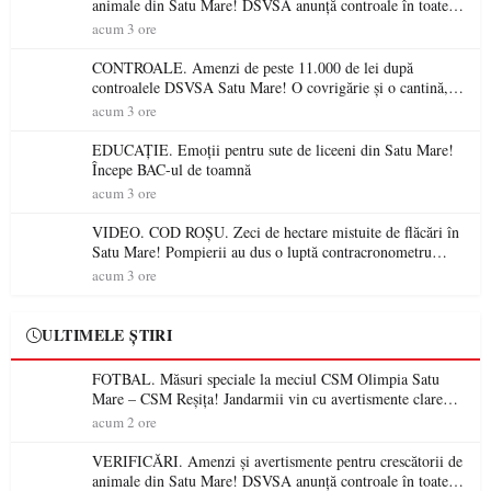
animale din Satu Mare! DSVSA anunță controale în toate
gospodăriile și face apel la respectarea legii
acum 3 ore
CONTROALE. Amenzi de peste 11.000 de lei după
controalele DSVSA Satu Mare! O covrigărie și o cantină,
sancționate pentru nereguli
acum 3 ore
EDUCAȚIE. Emoții pentru sute de liceeni din Satu Mare!
Începe BAC-ul de toamnă
acum 3 ore
VIDEO. COD ROȘU. Zeci de hectare mistuite de flăcări în
Satu Mare! Pompierii au dus o luptă contracronometru
pentru a salva o pădure de la dezastru
acum 3 ore
ULTIMELE ȘTIRI
FOTBAL. Măsuri speciale la meciul CSM Olimpia Satu
Mare – CSM Reșița! Jandarmii vin cu avertismente clare
pentru suporteri
acum 2 ore
VERIFICĂRI. Amenzi și avertismente pentru crescătorii de
animale din Satu Mare! DSVSA anunță controale în toate