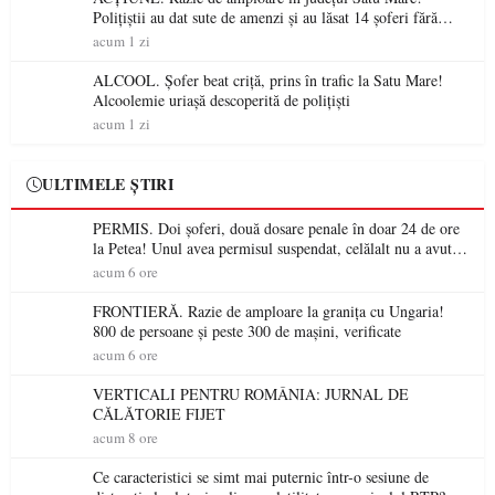
Polițiștii au dat sute de amenzi și au lăsat 14 șoferi fără
permis într-o singură zi
acum 1 zi
ALCOOL. Șofer beat criță, prins în trafic la Satu Mare!
Alcoolemie uriașă descoperită de polițiști
acum 1 zi
ULTIMELE ȘTIRI
PERMIS. Doi șoferi, două dosare penale în doar 24 de ore
la Petea! Unul avea permisul suspendat, celălalt nu a avut
niciodată permis
acum 6 ore
FRONTIERĂ. Razie de amploare la granița cu Ungaria!
800 de persoane și peste 300 de mașini, verificate
acum 6 ore
VERTICALI PENTRU ROMÂNIA: JURNAL DE
CĂLĂTORIE FIJET
acum 8 ore
Ce caracteristici se simt mai puternic într-o sesiune de