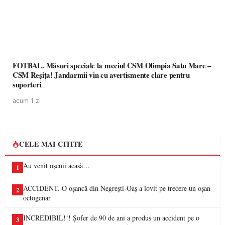
FOTBAL. Măsuri speciale la meciul CSM Olimpia Satu Mare –
CSM Reșița! Jandarmii vin cu avertismente clare pentru
suporteri
acum 1 zi
CELE MAI CITITE
Au venit oșenii acasă…
1
ACCIDENT. O oșancă din Negrești-Oaș a lovit pe trecere un oșan
2
octogenar
INCREDIBIL!!! Șofer de 90 de ani a produs un accident pe o
3