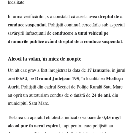
localitate.
dreptul de a
În urma verificărilor, s-a constatat că acesta avea
conduce suspendat
. Polițiștii continuă cercetările sub aspectul
conducere a unui vehicul pe
săvârșirii infracțiunii de
drumurile publice având dreptul de a conduce suspendat
.
Alcool la volan, în miez de noapte
17 ianuarie
Un alt caz grav a fost înregistrat la data de
, în jurul
00:54
Drumul Județean 195
Medieșu
orei
, pe
, în localitatea
Aurit
. Polițiștii din cadrul Secției de Poliție Rurală Satu Mare
24 de ani
au oprit un autoturism condus de o tânără de
, din
municipiul Satu Mare.
0,45 mg/l
Testarea cu aparatul etilotest a indicat o valoare de
alcool pur în aerul expirat
, fapt pentru care polițiștii au