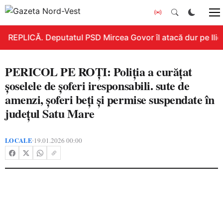
REPLICĂ. Deputatul PSD Mircea Govor îl atacă dur pe Ilie B
PERICOL PE ROȚI: Poliția a curățat
șoselele de șoferi iresponsabili. sute de
amenzi, șoferi beți și permise suspendate în
județul Satu Mare
LOCALE
19.01.2026 00:00
•