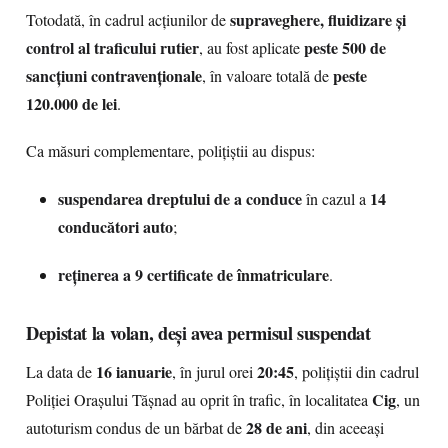
supraveghere, fluidizare și
Totodată, în cadrul acțiunilor de
control al traficului rutier
peste 500 de
, au fost aplicate
sancțiuni contravenționale
peste
, în valoare totală de
120.000 de lei
.
Ca măsuri complementare, polițiștii au dispus:
suspendarea dreptului de a conduce
14
în cazul a
conducători auto
;
reținerea a 9 certificate de înmatriculare
.
Depistat la volan, deși avea permisul suspendat
16 ianuarie
20:45
La data de
, în jurul orei
, polițiștii din cadrul
Cig
Poliției Orașului Tășnad au oprit în trafic, în localitatea
, un
28 de ani
autoturism condus de un bărbat de
, din aceeași