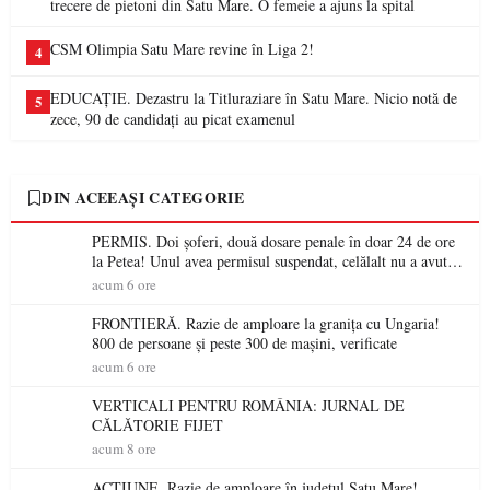
trecere de pietoni din Satu Mare. O femeie a ajuns la spital
CSM Olimpia Satu Mare revine în Liga 2!
4
EDUCAȚIE. Dezastru la Titluraziare în Satu Mare. Nicio notă de
5
zece, 90 de candidați au picat examenul
DIN ACEEAȘI CATEGORIE
PERMIS. Doi șoferi, două dosare penale în doar 24 de ore
la Petea! Unul avea permisul suspendat, celălalt nu a avut
niciodată permis
acum 6 ore
FRONTIERĂ. Razie de amploare la granița cu Ungaria!
800 de persoane și peste 300 de mașini, verificate
acum 6 ore
VERTICALI PENTRU ROMÂNIA: JURNAL DE
CĂLĂTORIE FIJET
acum 8 ore
ACȚIUNE. Razie de amploare în județul Satu Mare!