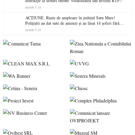
distracție la sloturi online: volatilitatea sau nivelul RTP?
acum 1 zi
ACȚIUNE. Razie de amploare în județul Satu Mare!
Polițiștii au dat sute de amenzi și au lăsat 14 șoferi fără
permis într-o singură zi
acum 1 zi