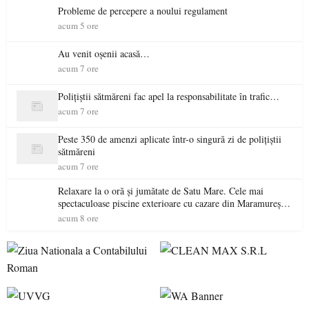
Probleme de percepere a noului regulament
acum 5 ore
Au venit oșenii acasă…
acum 7 ore
Polițiștii sătmăreni fac apel la responsabilitate în trafic…
acum 7 ore
Peste 350 de amenzi aplicate într-o singură zi de polițiștii
sătmăreni
acum 7 ore
Relaxare la o oră și jumătate de Satu Mare. Cele mai
spectaculoase piscine exterioare cu cazare din Maramureș,
ideale pentru o escapadă de vară
acum 8 ore