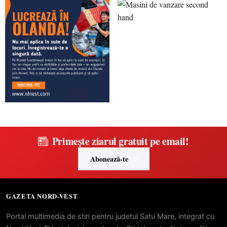
Primește ziarul gratuit pe email!
Abonează-te
GAZETA NORD-VEST
Portal multimedia de stiri pentru judetul Satu Mare, integrat cu