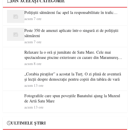
DIN ACEEAȘI CATEGORIE
Polițiștii sătmăreni fac apel la responsabilitate în trafic…
acum 7 ore
Peste 350 de amenzi aplicate într-o singură zi de polițiștii
sătmăreni
acum 7 ore
Relaxare la o oră și jumătate de Satu Mare. Cele mai
spectaculoase piscine exterioare cu cazare din Maramureș,
ideale pentru o escapadă de vară
acum 8 ore
„Corabia piraților” a acostat la Turț. O zi plină de aventură
și lecții despre democrație pentru copiii din tabăra de vară
acum 13 ore
Fotografiile care spun poveștile Banatului ajung la Muzeul
de Artă Satu Mare
acum 13 ore
ULTIMELE ȘTIRI