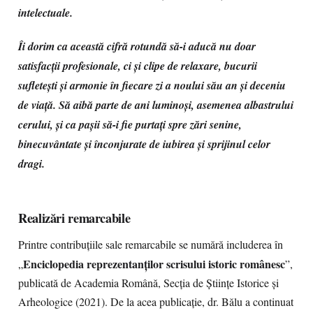
intelectuale.
Îi dorim ca această cifră rotundă să-i aducă nu doar
satisfacții profesionale, ci și clipe de relaxare, bucurii
sufletești și armonie în fiecare zi a noului său an și deceniu
de viață. Să aibă parte de ani luminoși, asemenea albastrului
cerului, și ca pașii să-i fie purtați spre zări senine,
binecuvântate și înconjurate de iubirea și sprijinul celor
dragi.
Realizări remarcabile
Printre contribuțiile sale remarcabile se numără includerea în
Enciclopedia reprezentanților scrisului istoric românesc
„
”,
publicată de Academia Română, Secția de Științe Istorice și
Arheologice (2021). De la acea publicație, dr. Bălu a continuat