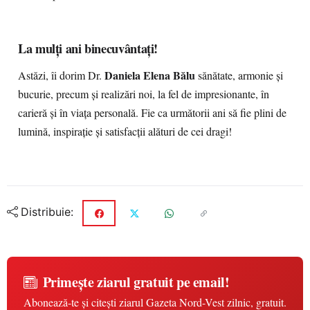
La mulți ani binecuvântați!
Daniela Elena Bălu
Astăzi, îi dorim Dr.
sănătate, armonie și
bucurie, precum și realizări noi, la fel de impresionante, în
carieră și în viața personală. Fie ca următorii ani să fie plini de
lumină, inspirație și satisfacții alături de cei dragi!
Distribuie:
Primește ziarul gratuit pe email!
Abonează-te și citești ziarul Gazeta Nord-Vest zilnic, gratuit.