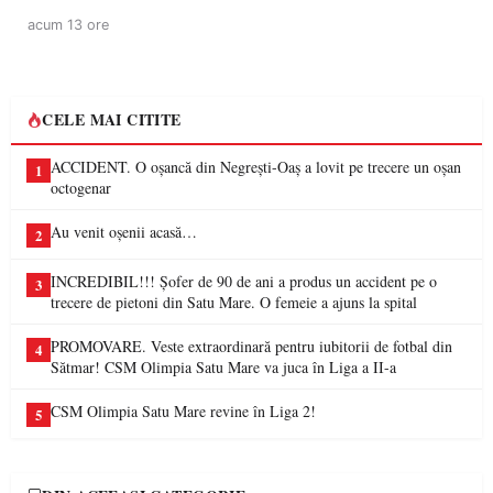
acum 13 ore
CELE MAI CITITE
ACCIDENT. O oșancă din Negrești-Oaș a lovit pe trecere un oșan
1
octogenar
Au venit oșenii acasă…
2
INCREDIBIL!!! Șofer de 90 de ani a produs un accident pe o
3
trecere de pietoni din Satu Mare. O femeie a ajuns la spital
PROMOVARE. Veste extraordinară pentru iubitorii de fotbal din
4
Sătmar! CSM Olimpia Satu Mare va juca în Liga a II-a
CSM Olimpia Satu Mare revine în Liga 2!
5