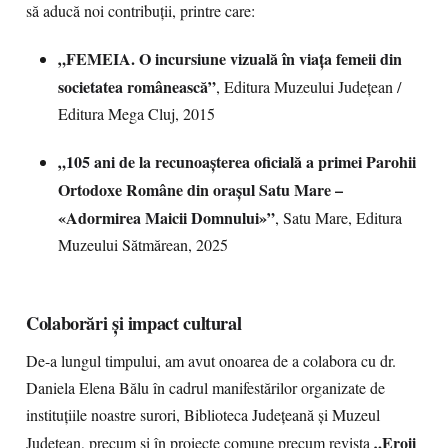
să aducă noi contribuții, printre care:
„FEMEIA. O incursiune vizuală în viața femeii din
societatea românească”
, Editura Muzeului Județean /
Editura Mega Cluj, 2015
„105 ani de la recunoașterea oficială a primei Parohii
Ortodoxe Române din orașul Satu Mare –
«Adormirea Maicii Domnului»”
, Satu Mare, Editura
Muzeului Sătmărean, 2025
Colaborări și impact cultural
De-a lungul timpului, am avut onoarea de a colabora cu dr.
Daniela Elena Bălu în cadrul manifestărilor organizate de
instituțiile noastre surori, Biblioteca Județeană și Muzeul
„Eroii
Județean, precum și în proiecte comune precum revista