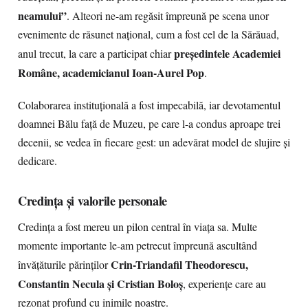
neamului”
. Alteori ne-am regăsit împreună pe scena unor
evenimente de răsunet național, cum a fost cel de la Sărăuad,
președintele Academiei
anul trecut, la care a participat chiar
Române, academicianul Ioan-Aurel Pop
.
Colaborarea instituțională a fost impecabilă, iar devotamentul
doamnei Bălu față de Muzeu, pe care l-a condus aproape trei
decenii, se vedea în fiecare gest: un adevărat model de slujire și
dedicare.
Credința și valorile personale
Credința a fost mereu un pilon central în viața sa. Multe
momente importante le-am petrecut împreună ascultând
Crin-Triandafil Theodorescu,
învățăturile părinților
Constantin Necula și Cristian Boloș
, experiențe care au
rezonat profund cu inimile noastre.