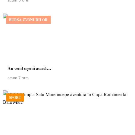
acum 5 ore
BURSA ZVONURILOR
Au venit oșenii acasă…
acum 7 ore
SPORT