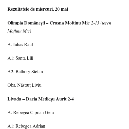
Rezultatele de miercuri, 20 mai
Olimpia Domăneşti – Crasna Moftinu Mic
2-13 (teren
Moftinu Mic)
A: Iuhas Raul
A1: Santa Lili
A2: Bathory Stefan
Obs. Năstruţ Liviu
Livada – Dacia Medieşu Aurit 2-4
A: Rebegea Ciprian Gelu
A1: Rebegea Adrian