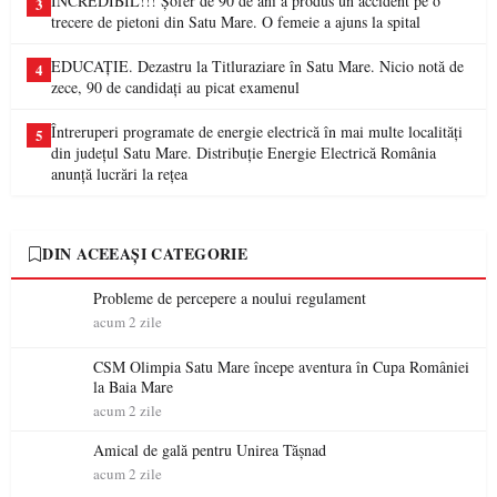
INCREDIBIL!!! Șofer de 90 de ani a produs un accident pe o
3
trecere de pietoni din Satu Mare. O femeie a ajuns la spital
EDUCAȚIE. Dezastru la Titluraziare în Satu Mare. Nicio notă de
4
zece, 90 de candidați au picat examenul
Întreruperi programate de energie electrică în mai multe localități
5
din județul Satu Mare. Distribuție Energie Electrică România
anunță lucrări la rețea
DIN ACEEAȘI CATEGORIE
Probleme de percepere a noului regulament
acum 2 zile
CSM Olimpia Satu Mare începe aventura în Cupa României
la Baia Mare
acum 2 zile
Amical de gală pentru Unirea Tășnad
acum 2 zile