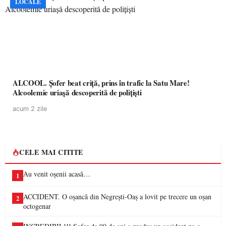
LOCALE
ALCOOL. Șofer beat criță, prins în trafic la Satu Mare!
Alcoolemie uriașă descoperită de polițiști
acum 2 zile
CELE MAI CITITE
Au venit oșenii acasă…
1
ACCIDENT. O oșancă din Negrești-Oaș a lovit pe trecere un oșan
2
octogenar