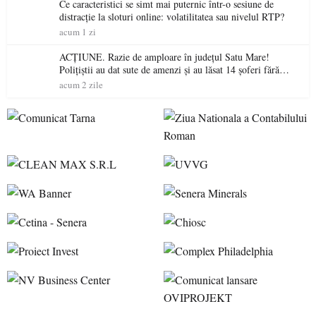
Ce caracteristici se simt mai puternic într-o sesiune de
distracție la sloturi online: volatilitatea sau nivelul RTP?
acum 1 zi
ACȚIUNE. Razie de amploare în județul Satu Mare!
Polițiștii au dat sute de amenzi și au lăsat 14 șoferi fără
permis într-o singură zi
acum 2 zile