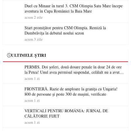
Duel cu Minaur în turul 3. CSM Olimpia Satu Mare începe
aventura în Cupa României la Baia Mare
acum 2 zile
Start promițător pentru CSM Olimpia. Remiză la
Dumbrăvița în debutul noului sezon
acum 3 zile
ULTIMELE ȘTIRI
PERMIS. Doi șoferi, două dosare penale în doar 24 de ore
la Petea! Unul avea permisul suspendat, celălalt nu a avut
niciodată permis
acum 1 zi
FRONTIERĂ. Razie de amploare la granița cu Ungaria!
800 de persoane și peste 300 de mașini, verificate
acum 1 zi
VERTICALI PENTRU ROMÂNIA: JURNAL DE
CĂLĂTORIE FIJET
acum 1 zi