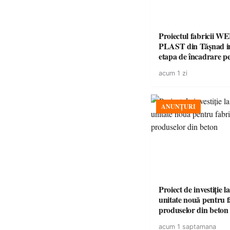
Proiectul fabricii W
PLAST din Tășnad in
etapa de încadrare p
acordul de mediu
acum 1 zi
ANUNȚURI
Proiect de investiție 
unitate nouă pentru 
produselor din beton
acum 1 saptamana