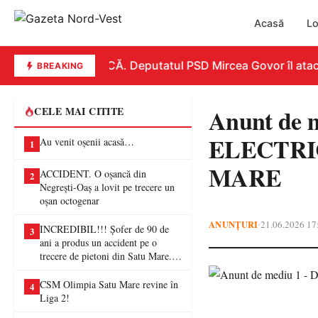
Acasă
Lo
REPLICĂ. Deputatul PSD Mircea Govor îl atacă du
BREAKING
Anunt de
CELE MAI CITITE
ELECTRI
Au venit oșenii acasă…
1
MARE
ACCIDENT. O oșancă din
2
Negrești-Oaș a lovit pe trecere un
oșan octogenar
ANUNȚURI
21.06.2026 17
•
INCREDIBIL!!! Șofer de 90 de
3
ani a produs un accident pe o
trecere de pietoni din Satu Mare. O
femeie a ajuns la spital
CSM Olimpia Satu Mare revine în
4
Liga 2!