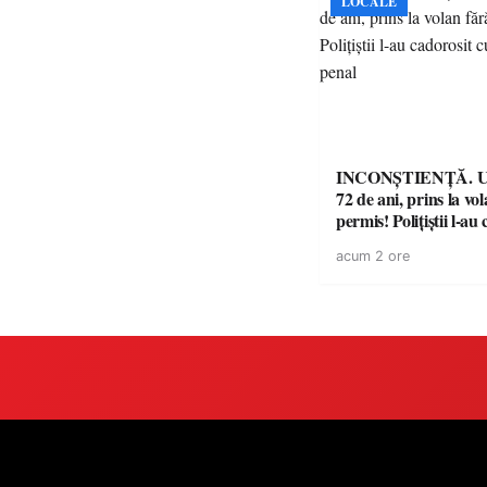
LOCALE
INCONȘTIENȚĂ. Un
72 de ani, prins la vo
permis! Polițiștii l-au
cu un dosar penal
acum 2 ore