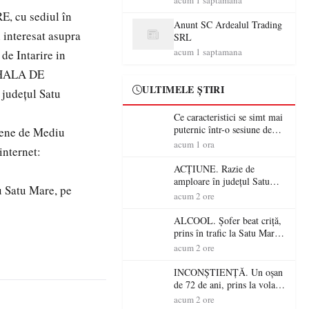
acum 1 saptamana
beton
cu sediul în
Anunt SC Ardealul Trading
 interesat asupra
SRL
acum 1 saptamana
de Intarire in
t HALA DE
ULTIMELE ȘTIRI
 județul Satu
Ce caracteristici se simt mai
puternic într-o sesiune de
ețene de Mediu
distracție la sloturi online:
acum 1 ora
internet:
volatilitatea sau nivelul
RTP?
ACȚIUNE. Razie de
amploare în județul Satu
u Satu Mare, pe
Mare! Polițiștii au dat sute
acum 2 ore
de amenzi și au lăsat 14
șoferi fără permis într-o
ALCOOL. Șofer beat criță,
singură zi
prins în trafic la Satu Mare!
Alcoolemie uriașă
acum 2 ore
descoperită de polițiști
INCONȘTIENȚĂ. Un oșan
de 72 de ani, prins la volan
fără permis! Polițiștii l-au
acum 2 ore