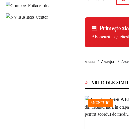
Primește zia
Abonează-te și citeșt
Acasa
Anunțuri
Anun
ARTICOLE SIMI
ANUNȚURI