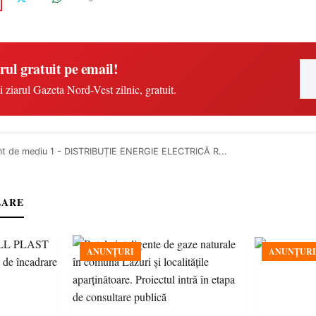
rul gratuit pe email!
i ziarul Gazeta Nord-Vest zilnic, gratuit.
t de mediu 1 - DISTRIBUȚIE ENERGIE ELECTRICĂ R...
LARE
ANUNȚURI
ANUNȚURI