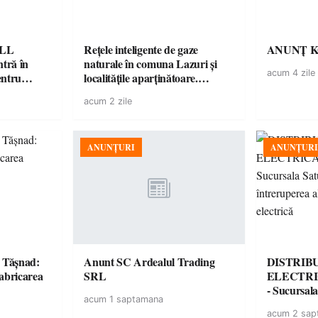
ELL
Rețele inteligente de gaze
ANUNȚ 
tră în
naturale în comuna Lazuri și
acum 4 zile
entru
localitățile aparținătoare.
Proiectul intră în etapa de
acum 2 zile
consultare publică
ANUNȚURI
ANUNȚURI
la Tășnad:
Anunt SC Ardealul Trading
DISTRIB
fabricarea
SRL
ELECTRI
- Sucursal
acum 1 saptamana
întrerupere
acum 2 sap