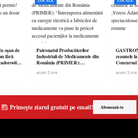
LOCALE
LOCALE
 oșan de
Patronatul Producătorilor
GASTRONOMIE 
lan fără
Industriali de Medicamente din
ceaunele l
 cadorosit
România (PRIMER):
Concursul
“Întreruperea alimentării cu
revine cu 
acum 3 ore
acum 3 ore
energie electrică a fabricilor de
spectaculoa
medicamente va pune în pericol
de renume
accesul pacienților la
medicamente esențiale
Primește ziarul gratuit pe email!
Abonează-te