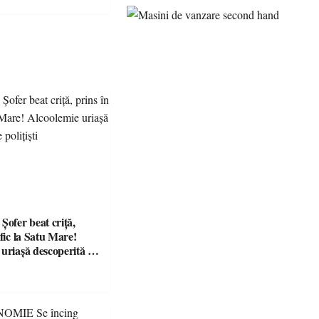
ctrică
fer beat criță,
afic la Satu Mare!
 uriașă descoperită de