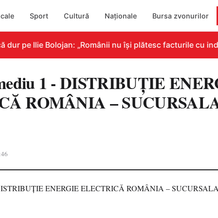
cale
Sport
Cultură
Naționale
Bursa zvonurilor
r pe Ilie Bolojan: „Românii nu își plătesc facturile cu indi
 mediu 1 - DISTRIBUȚIE ENE
CĂ ROMÂNIA – SUCURSALA
:46