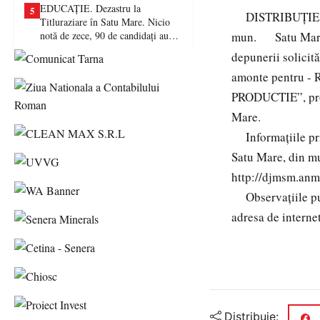
EDUCAȚIE. Dezastru la
5
DISTRIBUȚIE E
Titluraziare în Satu Mare. Nicio
notă de zece, 90 de candidați au
mun. Satu Mare, s
picat examenul
depunerii solicită
amonte pentru - 
PRODUCTIE”, propu
Mare.
Informațiile priv
Satu Mare, din mu
http://djmsm.anmap
Observațiile publ
adresa de intern
Distribuie: