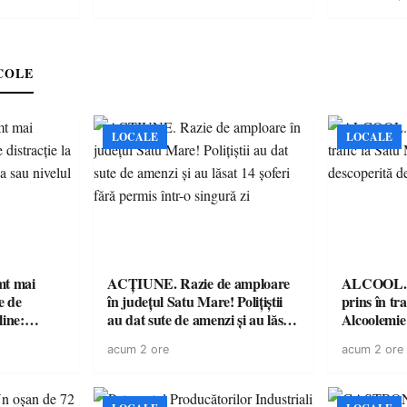
energie ele
COLE
LOCALE
LOCALE
imt mai
ACȚIUNE. Razie de amploare
ALCOOL. Șo
e de
în județul Satu Mare! Polițiștii
prins în tr
line:
au dat sute de amenzi și au lăsat
Alcoolemie
lul RTP?
14 șoferi fără permis într-o
polițiști
acum 2 ore
acum 2 ore
singură zi