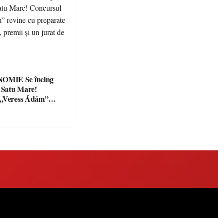
Se încing
a Satu Mare!
 „Veress Ádám”
preparate
se, premii și un jurat