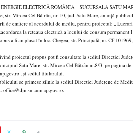
NERGIE ELECTRICĂ ROMÂNIA – SUCURSALA SATU MARE, 
tr. Mircea Cel Bătrân, nr. 10, jud. Satu Mare, anunță publicul
rii de emitere al acordului de mediu, pentru proiectul: „ Lucrari 
Racordarea la reteaua electrică a locului de consum permanen
s a fi amplasat în loc. Chegea, str. Principală, nr. CF 101969,
ind proiectul propus pot fi consultate la sediul Direcției Jud
nicipiul Satu Mare, str. Mircea Cel Bătrân nr.8/B, pe pagina de 
.gov.ro , și sediul titularului.
icului se primesc zilnic la sediul Direcției Județene de Medi
et: office@djmsm.anmap.gov.ro.