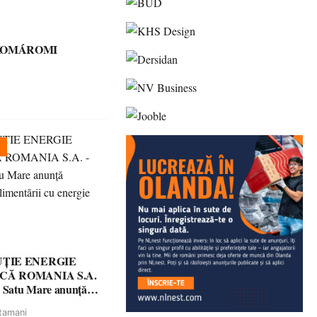
KOMÁROMI
UȚIE ENERGIE
CĂ ROMANIA S.A.
a Satu Mare anunţă
a alimentării cu
tamani