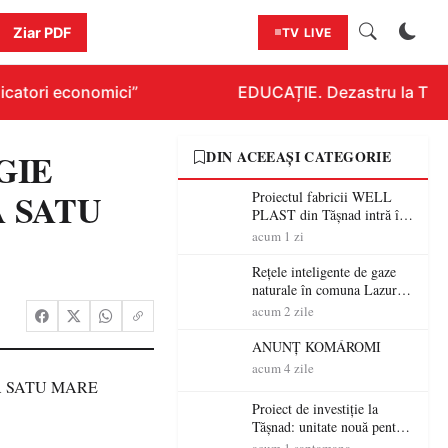
Ziar PDF
TV LIVE
catori economici”
EDUCAȚIE. Dezastru la Titlur
RGIE
DIN ACEEAȘI CATEGORIE
 SATU
Proiectul fabricii WELL
PLAST din Tășnad intră în
etapa de încadrare pentru
acum 1 zi
acordul de mediu
Rețele inteligente de gaze
naturale în comuna Lazuri și
localitățile aparținătoare.
acum 2 zile
Proiectul intră în etapa de
consultare publică
ANUNȚ KOMÁROMI
acum 4 zile
Proiect de investiție la
Tășnad: unitate nouă pentru
fabricarea produselor din