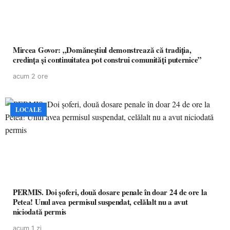
Mircea Govor: „Domăneștiul demonstrează că tradiția,
credința și continuitatea pot construi comunități puternice”
acum 2 ore
LOCALE
PERMIS. Doi șoferi, două dosare penale în doar 24 de ore la
Petea! Unul avea permisul suspendat, celălalt nu a avut
niciodată permis
acum 1 zi