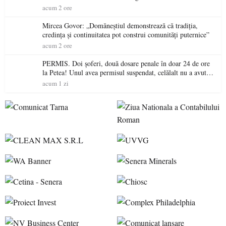
acum 2 ore
Mircea Govor: „Domăneștiul demonstrează că tradiția,
credința și continuitatea pot construi comunități puternice”
acum 2 ore
PERMIS. Doi șoferi, două dosare penale în doar 24 de ore
la Petea! Unul avea permisul suspendat, celălalt nu a avut
niciodată permis
acum 1 zi