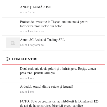
ANUNȚ KOMÁROMI
acum 6 zile
Proiect de investiție la Tășnad: unitate nouă pentru
fabricarea produselor din beton
acum 1 saptamana
Anunt SC Ardealul Trading SRL
acum 1 saptamana
ULTIMELE ȘTIRI
Două cadouri, două goluri și o înfrângere. Reșița, „nuca
prea tare” pentru Olimpia
acum 1 ora
Ardudul, orașul dintre cetate și legendă
acum 1 ora
FOTO. Sute de credincioși au sărbătorit la Domănești 125
de ani de la construirea bisericii greco-catolice