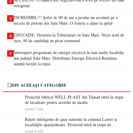
2
octogenar
INCREDIBIL!!! Șofer de 90 de ani a produs un accident pe o
3
trecere de pietoni din Satu Mare. O femeie a ajuns la spital
EDUCAȚIE. Dezastru la Titluraziare în Satu Mare. Nicio notă de
4
zece, 90 de candidați au picat examenul
Întreruperi programate de energie electrică în mai multe localități
5
din județul Satu Mare. Distribuție Energie Electrică România
anunță lucrări la rețea
DIN ACEEAȘI CATEGORIE
Proiectul fabricii WELL PLAST din Tășnad intră în etapa
de încadrare pentru acordul de mediu
acum 3 zile
Rețele inteligente de gaze naturale în comuna Lazuri și
localitățile aparținătoare. Proiectul intră în etapa de
consultare publică
acum 4 zile