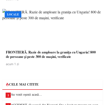
LOCALE
FRONTIERĂ. Razie de amploare la granița cu Ungaria! 800
de persoane și peste 300 de mașini, verificate
acum 1 zi
CELE MAI CITITE
Au venit oșenii acasă…
1
ACCIDENT. O oșancă din Negrești-Oaș a lovit pe trecere un oșan