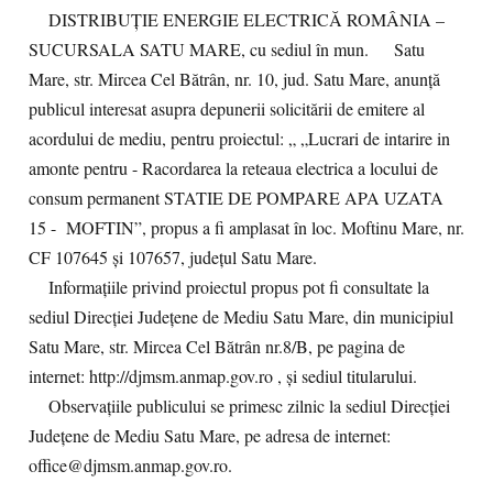
DISTRIBUȚIE ENERGIE ELECTRICĂ ROMÂNIA –
SUCURSALA SATU MARE, cu sediul în mun. Satu
Mare, str. Mircea Cel Bătrân, nr. 10, jud. Satu Mare, anunță
publicul interesat asupra depunerii solicitării de emitere al
acordului de mediu, pentru proiectul: „ „Lucrari de intarire in
amonte pentru - Racordarea la reteaua electrica a locului de
consum permanent STATIE DE POMPARE APA UZATA
15 - MOFTIN”, propus a fi amplasat în loc. Moftinu Mare, nr.
CF 107645 și 107657, județul Satu Mare.
Informațiile privind proiectul propus pot fi consultate la
sediul Direcției Județene de Mediu Satu Mare, din municipiul
Satu Mare, str. Mircea Cel Bătrân nr.8/B, pe pagina de
internet: http://djmsm.anmap.gov.ro , și sediul titularului.
Observațiile publicului se primesc zilnic la sediul Direcției
Județene de Mediu Satu Mare, pe adresa de internet:
office@djmsm.anmap.gov.ro.